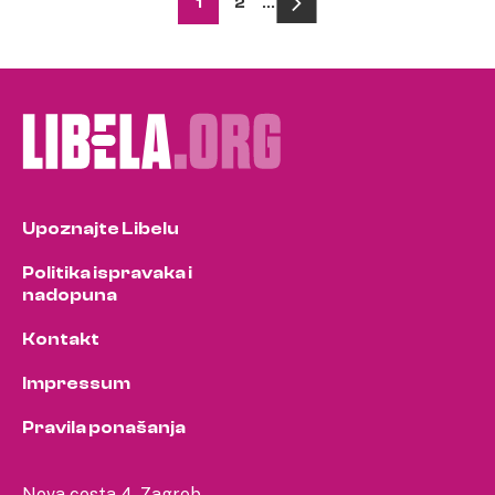
Posts
1
2
…
pagination
Upoznajte Libelu
Politika ispravaka i
nadopuna
Kontakt
Impressum
Pravila ponašanja
Nova cesta 4, Zagreb