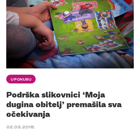
U FOKUSU
Podrška slikovnici ‘Moja
dugina obitelj’ premašila sva
očekivanja
02.03.2018.