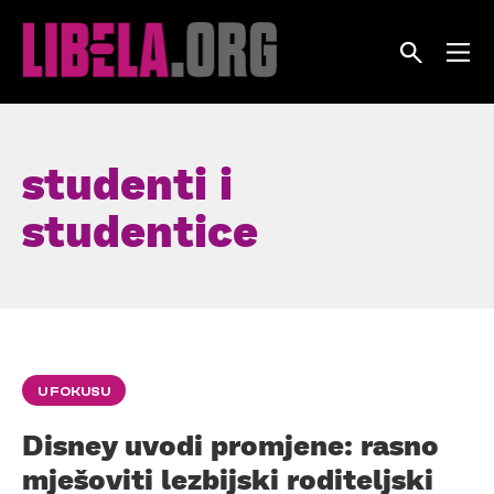
Skip
to
content
studenti i
studentice
U FOKUSU
Disney uvodi promjene: rasno
mješoviti lezbijski roditeljski