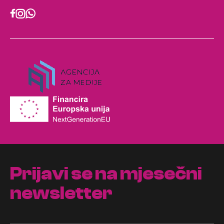
Prijavi se na mjesečni
newsletter