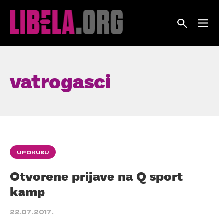
Skip
to
content
vatrogasci
U FOKUSU
Otvorene prijave na Q sport
kamp
22.07.2017.