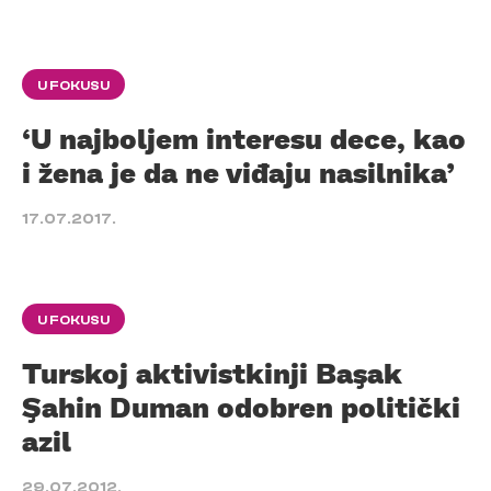
U FOKUSU
‘U najboljem interesu dece, kao
i žena je da ne viđaju nasilnika’
17.07.2017.
U FOKUSU
Turskoj aktivistkinji Başak
Şahin Duman odobren politički
azil
29.07.2012.