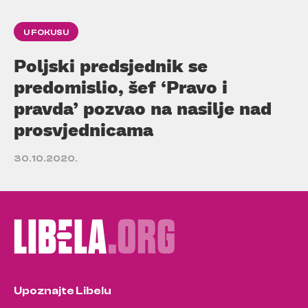
U FOKUSU
Poljski predsjednik se
predomislio, šef ‘Pravo i
pravda’ pozvao na nasilje nad
prosvjednicama
30.10.2020.
Upoznajte Libelu