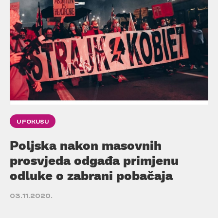
U FOKUSU
Poljska nakon masovnih
prosvjeda odgađa primjenu
odluke o zabrani pobačaja
03.11.2020.