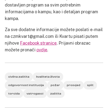
dostavljen program sa svim potrebnim
informacijama o kampu, kao i detaljan program
kampa.
Za sve dodatne informacije možete poslati e-mail
na czmkvart@gmail.com ili Kvartu pisati putem
njihove
Facebook stranice
. Prijavni obrazac
možete pronaći
ovdje
.
civilna zaštita
kvaliteta života
odgovornost institucija
požar
prosvjed
split
torcida
vatrogasci
zaštita