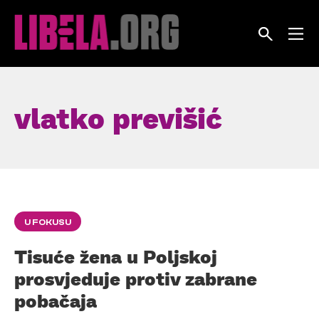
Skip
to
content
vlatko previšić
U FOKUSU
Tisuće žena u Poljskoj
prosvjeduje protiv zabrane
pobačaja