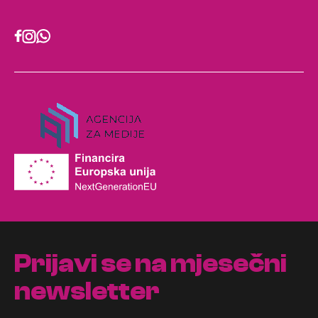
Prijavi se na mjesečni
newsletter