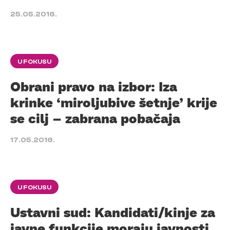
25.05.2016.
U FOKUSU
Obrani pravo na izbor: Iza
krinke ‘miroljubive šetnje’ krije
se cilj – zabrana pobačaja
17.05.2016.
U FOKUSU
Ustavni sud: Kandidati/kinje za
javne funkcije moraju javnosti