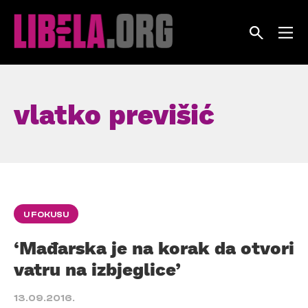
Skip
to
content
vlatko previšić
U FOKUSU
‘Mađarska je na korak da otvori
vatru na izbjeglice’
13.09.2016.