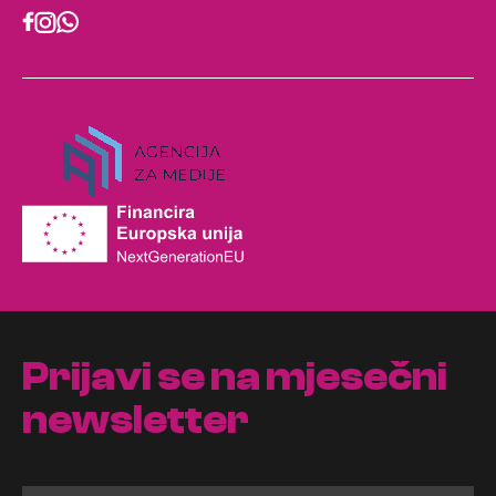
Prijavi se na mjesečni
newsletter