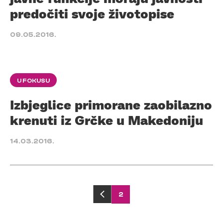
predočiti svoje životopise
09.05.2016.
U FOKUSU
Izbjeglice primorane zaobilazno
krenuti iz Grčke u Makedoniju
14.03.2016.
Posts
2