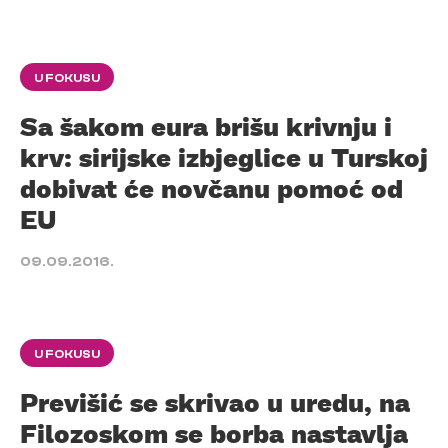
U FOKUSU
Sa šakom eura brišu krivnju i
krv: sirijske izbjeglice u Turskoj
dobivat će novčanu pomoć od
EU
09.09.2016.
U FOKUSU
Previšić se skrivao u uredu, na
Filozoskom se borba nastavlja