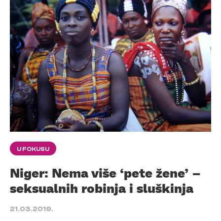
U FOKUSU
Niger: Nema više ‘pete žene’ –
seksualnih robinja i sluškinja
21.03.2019.