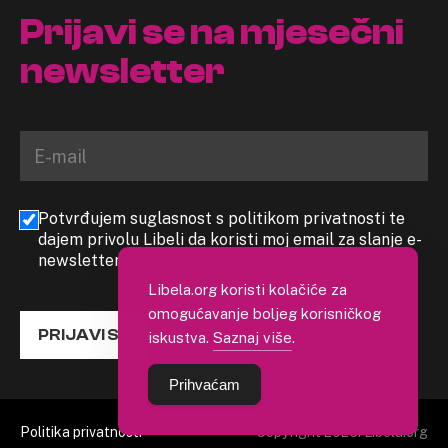
Prijavi se na mjesečni
newsletter
Potvrđujem suglasnost s politikom privatnosti te
dajem privolu Libeli da koristi moj email za slanje e-
newslettera
Libela.org koristi kolačiće za
omogućavanje boljeg korisničkog
PRIJAVI SE
iskustva.
Saznaj više
.
Prihvaćam
Politika privatnosti
Copyright 2026. Libela.org