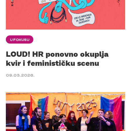
U FOKUSU
LOUD! HR ponovno okuplja
kvir i feminističku scenu
09.03.2026.