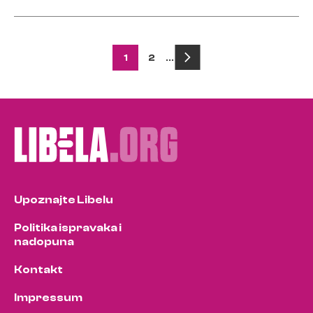
Posts
1
2
…
pagination
Upoznajte Libelu
Politika ispravaka i
nadopuna
Kontakt
Impressum