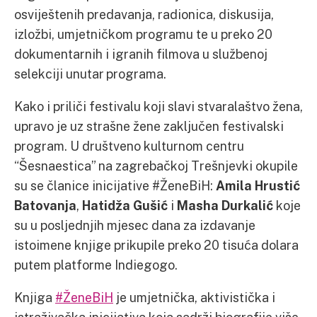
osviještenih predavanja, radionica, diskusija,
izložbi, umjetničkom programu te u preko 20
dokumentarnih i igranih filmova u službenoj
selekciji unutar programa.
Kako i priliči festivalu koji slavi stvaralaštvo žena,
upravo je uz strašne žene zaključen festivalski
program. U društveno kulturnom centru
“Šesnaestica” na zagrebačkoj Trešnjevki okupile
su se članice inicijative #ŽeneBiH:
Amila Hrustić
Batovanja
,
Hatidža Gušić
i
Masha Durkalić
koje
su u posljednjih mjesec dana za izdavanje
istoimene knjige prikupile preko 20 tisuća dolara
putem platforme Indiegogo.
Knjiga
#ŽeneBiH
je umjetnička, aktivistička i
istraživačka inicijativa koja sadrži biografije više