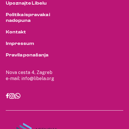
Upoznajte Libelu
Politika ispravaka i
nadopuna
Kontakt
Impressum
Pravila ponašanja
Nova cesta 4, Zagreb
e-mail:
info@libela.org