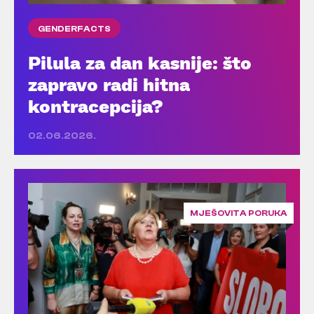
GENDERFACTS
Pilula za dan kasnije: što
zapravo radi hitna
kontracepcija?
02.06.2026.
MJEŠOVITA PORUKA