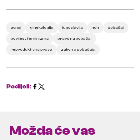
avnoj
ginekologija
jugoslavija
ndh
pobačaj
povijest feminizma
pravo na pobačaj
reproduktivna prava
zakon o pobačaju
Podijeli:
Možda će vas