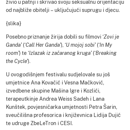
živio u patnji i skrivao svoju seksualnu orijentaciju
od najbliže obitelji – uključujući suprugu i djecu.
{slika}
Posebno priznanje žirija dobili su filmovi
‘Zovi je
Ganda’
(
‘Call Her Ganda’
),
‘U mojoj sobi’
(
‘In My
room’
) te
‘Izlazak iz začaranog kruga’
(
‘Breaking
the Cycle’
).
U ovogodišnjem festivalu sudjelovale su još
umjetnice Ana Kovačić i Vesna Mačković,
izvedbene skupine Mašina Igre i Kozlići,
terapeutkinje Andrea Weiss Sadeh i Lana
Kunštek, povjesničarka umjetnosti Petra Šarin,
sveučilišna profesorica i književnica Lidija Dujić
te udruge ZbeLeTron i CESI.