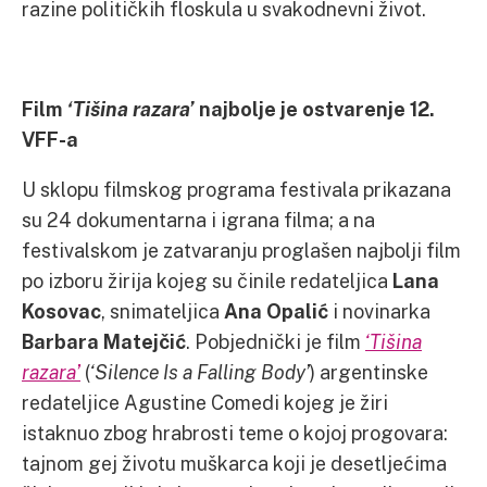
razine političkih floskula u svakodnevni život.
Film
‘Tišina razara’
najbolje je ostvarenje 12.
VFF-a
U sklopu filmskog programa festivala prikazana
su 24 dokumentarna i igrana filma; a na
festivalskom je zatvaranju proglašen najbolji film
po izboru žirija kojeg su činile redateljica
Lana
Kosovac
, snimateljica
Ana Opalić
i novinarka
Barbara Matejčić
. Pobjednički je film
‘Tišina
razara’
(
‘Silence Is a Falling Body’
) argentinske
redateljice Agustine Comedi kojeg je žiri
istaknuo zbog hrabrosti teme o kojoj progovara:
tajnom gej životu muškarca koji je desetljećima