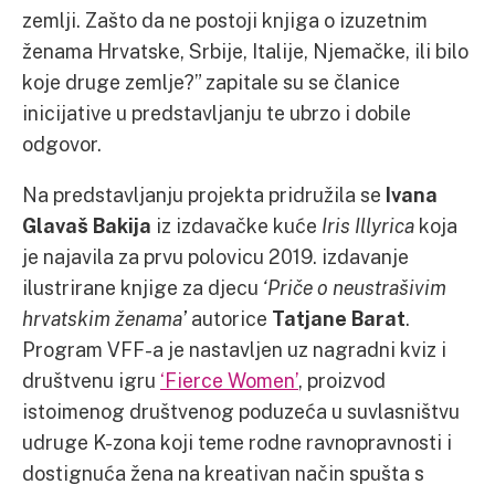
zemlji. Zašto da ne postoji knjiga o izuzetnim
ženama Hrvatske, Srbije, Italije, Njemačke, ili bilo
koje druge zemlje?” zapitale su se članice
inicijative u predstavljanju te ubrzo i dobile
odgovor.
Na predstavljanju projekta pridružila se
Ivana
Glavaš Bakija
iz izdavačke kuće
Iris Illyrica
koja
je najavila za prvu polovicu 2019. izdavanje
ilustrirane knjige za djecu
‘Priče o neustrašivim
hrvatskim ženama’
autorice
Tatjane Barat
.
Program VFF-a je nastavljen uz nagradni kviz i
društvenu igru
‘Fierce Women’
, proizvod
istoimenog društvenog poduzeća u suvlasništvu
udruge K-zona koji teme rodne ravnopravnosti i
dostignuća žena na kreativan način spušta s