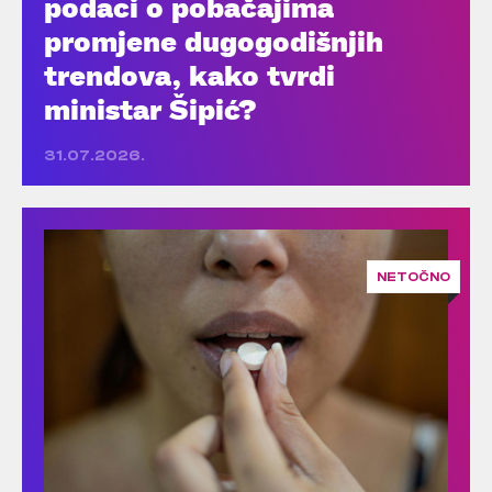
podaci o pobačajima
promjene dugogodišnjih
trendova, kako tvrdi
ministar Šipić?
31.07.2026.
NETOČNO