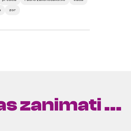
a
zor
s zanimati ...