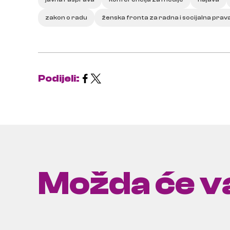
zakon o radu
ženska fronta za radna i socijalna prav
Podijeli:
Možda će va