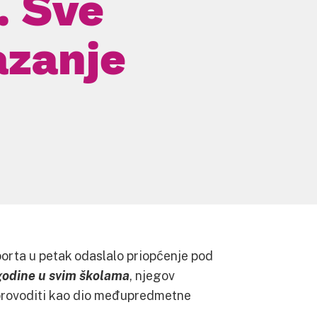
. Sve
azanje
sporta u petak odaslalo priopćenje pod
godine u svim školama
, njegov
e provoditi kao dio međupredmetne