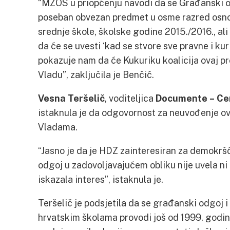
“MZOS u priopćenju navodi da se Građanski o
poseban obvezan predmet u osme razred osnov
srednje škole, školske godine 2015./2016., ali 
da će se uvesti ‘kad se stvore sve pravne i ku
pokazuje nam da će Kukuriku koalicija ovaj p
Vladu”, zaključila je Benčić.
Vesna Teršelič
, voditeljica
Documente – Cen
istaknula je da odgovornost za neuvođenje ov
Vladama.
“Jasno je da je HDZ zainteresiran za demokršć
odgoj u zadovoljavajućem obliku nije uvela ni
iskazala interes”, istaknula je.
Teršelič je podsjetila da se građanski odgoj
hrvatskim školama provodi još od 1999. godin