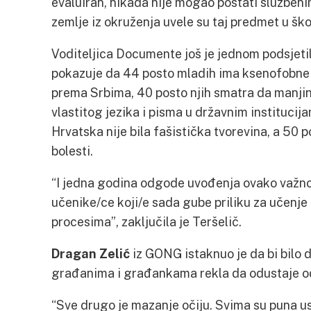
evaluiran, nikada nije mogao postati službeni
zemlje iz okruženja uvele su taj predmet u ško
Voditeljica Documente još je jednom podsjetil
pokazuje da 44 posto mladih ima ksenofobne
prema Srbima, 40 posto njih smatra da manjin
vlastitog jezika i pisma u državnim instituci
Hrvatska nije bila fašistička tvorevina, a 50
bolesti.
“I jedna godina odgode uvođenja ovako važn
učenike/ce koji/e sada gube priliku za učenje 
procesima”, zaključila je Teršelič.
Dragan Zelić
iz GONG istaknuo je da bi bilo 
građanima i građankama rekla da odustaje o
“Sve drugo je mazanje očiju. Svima su puna us