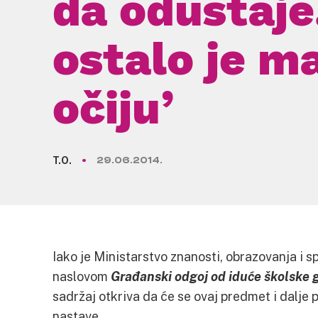
da odustaje
ostalo je m
očiju’
T.O.
29.06.2014.
Iako je Ministarstvo znanosti, obrazovanja i 
naslovom
Građanski odgoj od iduće školske 
sadržaj otkriva da će se ovaj predmet i dalj
nastave.