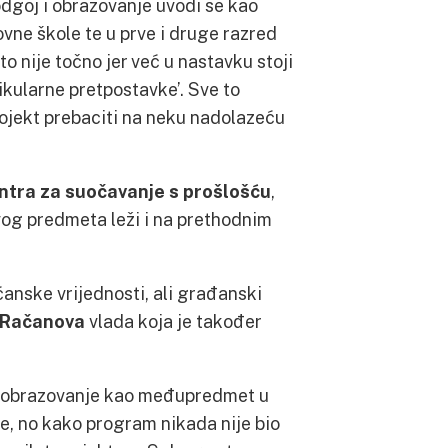
dgoj i obrazovanje uvodi se kao
ne škole te u prve i druge razred
to nije točno jer već u nastavku stoji
rikularne pretpostavke’. Sve to
rojekt prebaciti na neku nadolazeću
tra za suočavanje s prošlošću
,
og predmeta leži i na prethodnim
anske vrijednosti, ali građanski
Račanova
vlada koja je također
 i obrazovanje kao međupredmet u
e, no kako program nikada nije bio