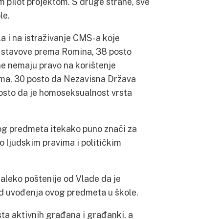
m pilot projektom. S druge strane, sve
le.
a i na istraživanje CMS-a koje
 stavove prema Romina, 38 posto
e nemaju pravo na korištenje
jama, 30 posto da Nezavisna Država
 posto da je homoseksualnost vrsta
og predmeta itekako puno znači za
o ljudskim pravima i političkim
daleko poštenije od Vlade da je
d uvođenja ovog predmeta u škole.
ta aktivnih građana i građanki, a