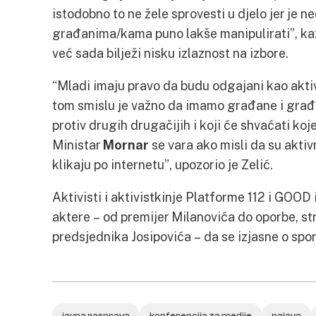
istodobno to ne žele sprovesti u djelo jer je n
građanima/kama puno lakše manipulirati”, kaz
već sada bilježi nisku izlaznost na izbore.
“Mladi imaju pravo da budu odgajani kao aktiv
tom smislu je važno da imamo građane i građan
protiv drugih drugačijih i koji će shvaćati ko
Ministar
Mornar
se vara ako misli da su aktivn
klikaju po internetu”, upozorio je Zelić.
Aktivisti i aktivistkinje Platforme 112 i GOOD i
aktere – od premijer Milanovića do oporbe, st
predsjednika Josipovića – da se izjasne o sp
javna rasprava
konferencija za medije
najava