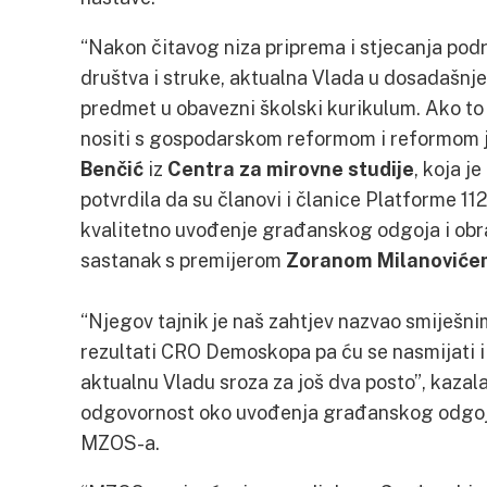
“Nakon čitavog niza priprema i stjecanja pod
društva i struke, aktualna Vlada u dosadašnje
predmet u obavezni školski kurikulum. Ako to 
nositi s gospodarskom reformom i reformom j
Benčić
iz
Centra za mirovne studije
, koja j
potvrdila da su članovi i članice Platforme 112
kvalitetno uvođenje građanskog odgoja i obra
sastanak s premijerom
Zoranom Milanoviće
“Njegov tajnik je naš zahtjev nazvao smiješnim
rezultati CRO Demoskopa pa ću se nasmijati i
aktualnu Vladu sroza za još dva posto”, kazala
odgovornost oko uvođenja građanskog odgoja
MZOS-a.