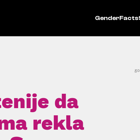
GenderFacts
go
tenije da
ima rekla