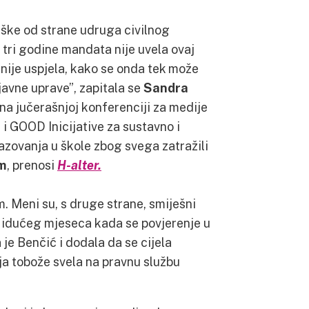
rške od strane udruga civilnog
 tri godine mandata nije uvela ovaj
nije uspjela, kako se onda tek može
avne uprave”, zapitala se
Sandra
e na jučerašnjoj konferenciji za medije
 i GOOD Inicijative za sustavno i
zovanja u škole zbog svega zatražili
m
, prenosi
H-alter.
. Meni su, s druge strane, smiješni
 idućeg mjeseca kada se povjerenje u
 je Benčić i dodala da se cijela
 tobože svela na pravnu službu