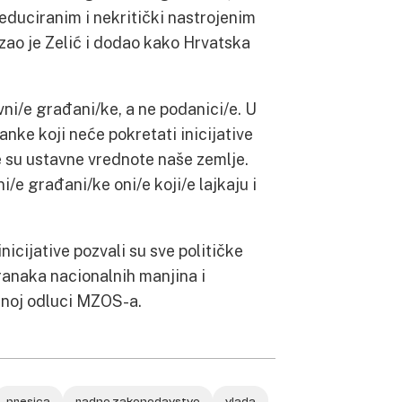
eeduciranim i nekritički nastrojenim
ao je Zelić i dodao kako Hrvatska
ni/e građani/ke, a ne podanici/e. U
ke koji neće pokretati inicijative
je su ustavne vrednote naše zemlje.
i/e građani/ke oni/e koji/e lajkaju i
nicijative pozvali su sve političke
ranaka nacionalnih manjina i
ornoj odluci MZOS-a.
presica
radno zakonodavstvo
vlada