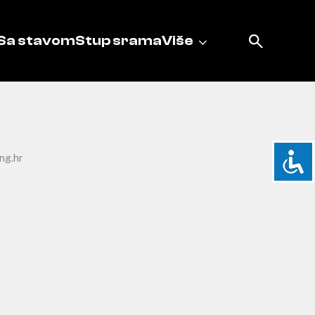
Sa stavom
Stup srama
Više
ng.hr