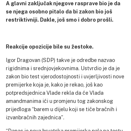
A glavni zaključak njegove rasprave bio je da
se njega osobno pitalo da bi zakon bio još
restriktivniji. Dakle, još smo i dobro prošli.
Reakcije opozicije bile su žestoke.
Igor Dragovan (SDP) takve je odredbe nazvao
rigidnima i srednjovjekovnima. Ustvrdio je da je
zakon bio test vjerodostojnosti i uvjerljivosti nove
premijerke koja je, kako je rekao, još kao
potpredsjednica Vlade rekla da će Vlada
amandmanima ići u promjenu tog zakonskog
prijedloga “barem u dijelu koji se tiče bračnih i
izvanbračnih zajednica”.
“Danas je nova hrvatska premijerka pala na testu