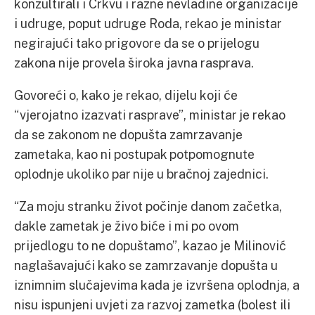
konzultirali i Crkvu i razne nevladine organizacije
i udruge, poput udruge Roda, rekao je ministar
negirajući tako prigovore da se o prijelogu
zakona nije provela široka javna rasprava.
Govoreći o, kako je rekao, dijelu koji će
“vjerojatno izazvati rasprave”, ministar je rekao
da se zakonom ne dopušta zamrzavanje
zametaka, kao ni postupak potpomognute
oplodnje ukoliko par nije u bračnoj zajednici.
“Za moju stranku život počinje danom začetka,
dakle zametak je živo biće i mi po ovom
prijedlogu to ne dopuštamo”, kazao je Milinović
naglašavajući kako se zamrzavanje dopušta u
iznimnim slučajevima kada je izvršena oplodnja, a
nisu ispunjeni uvjeti za razvoj zametka (bolest ili