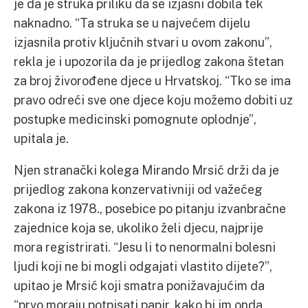
je da je struka priliku da se izjasni dobila tek
naknadno. “Ta struka se u najvećem dijelu
izjasnila protiv ključnih stvari u ovom zakonu”,
rekla je i upozorila da je prijedlog zakona štetan
za broj živorođene djece u Hrvatskoj. “Tko se ima
pravo odreći sve one djece koju možemo dobiti uz
postupke medicinski pomognute oplodnje”,
upitala je.
Njen stranački kolega Mirando Mrsić drži da je
prijedlog zakona konzervativniji od važećeg
zakona iz 1978., posebice po pitanju izvanbračne
zajednice koja se, ukoliko želi djecu, najprije
mora registrirati. “Jesu li to nenormalni bolesni
ljudi koji ne bi mogli odgajati vlastito dijete?”,
upitao je Mrsić koji smatra ponižavajućim da
“prvo moraju potpisati papir, kako bi im onda