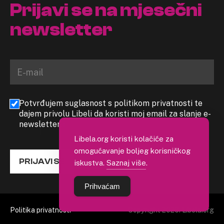
Prijavi se na mjesečni
newsletter
Potvrđujem suglasnost s politikom privatnosti te
dajem privolu Libeli da koristi moj email za slanje e-
newslettera
Libela.org koristi kolačiće za
omogućavanje boljeg korisničkog
PRIJAVI SE
iskustva.
Saznaj više
.
Prihvaćam
Politika privatnosti
Copyright 2026. Libela.org