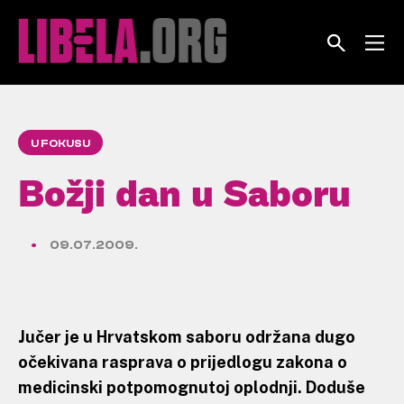
Skip
to
content
U FOKUSU
Božji dan u Saboru
09.07.2009.
Jučer je u Hrvatskom saboru održana dugo
očekivana rasprava o prijedlogu zakona o
medicinski potpomognutoj oplodnji. Doduše