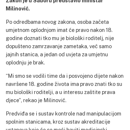
Zakon je u Saboru predstavio ministar
Milinović.
Po odredbama novog zakona, osoba začeta
umjetnom oplodnjom imat će pravo nakon 18.
godine doznati tko mu je biološki roditelj, nije
dopušteno zamrzavanje zametaka, već samo
jajnih stanica, a jedan od uvjeta za umjetnu
oplodnju je brak.
“Mi smo se vodili time da i posvojeno dijete nakon
navršene 18. godine života ima pravo znati tko su
mu biološki roditelji, a u interesu zaštite prava
djece”, rekao je Milinović.
Predviđa se i sustav kontrole nad manipulacijom
spolnim stanicama, kroz sustav akreditacije
ustanova koje će se moći baviti medicinski