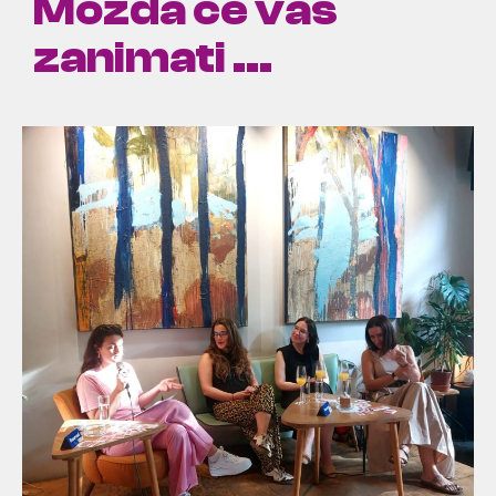
Možda će vas
zanimati ...