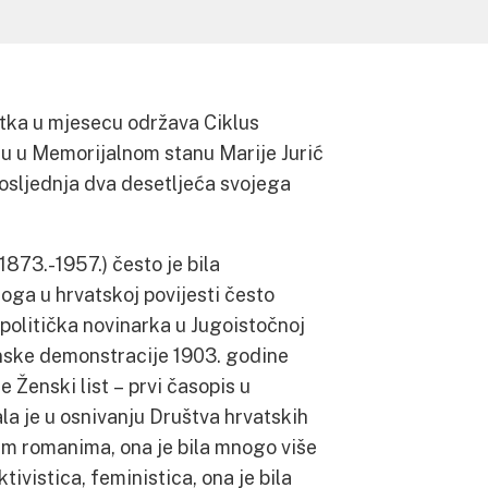
tka u mjesecu održava Ciklus
u u Memorijalnom stanu Marije Jurić
posljednja dva desetljeća svojega
873.-1957.) često je bila
loga u hrvatskoj povijesti često
 politička novinarka u Jugoistočnoj
enske demonstracije 1903. godine
 Ženski list – prvi časopis u
la je u osnivanju Društva hrvatskih
im romanima, ona je bila mnogo više
tivistica, feministica, ona je bila