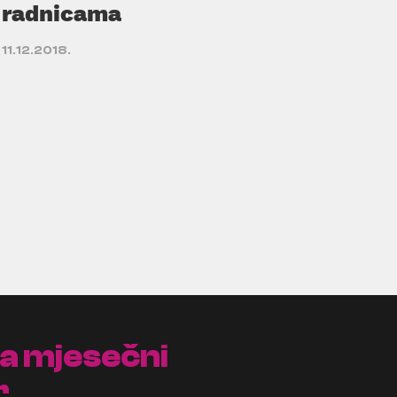
radnicama
11.12.2018.
na mjesečni
r