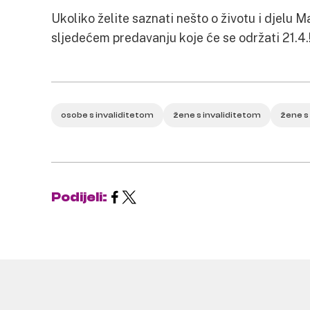
Ukoliko želite saznati nešto o životu i djelu M
sljedećem predavanju koje će se održati 21.4.
osobe s invaliditetom
žene s invaliditetom
žene s
Podijeli: