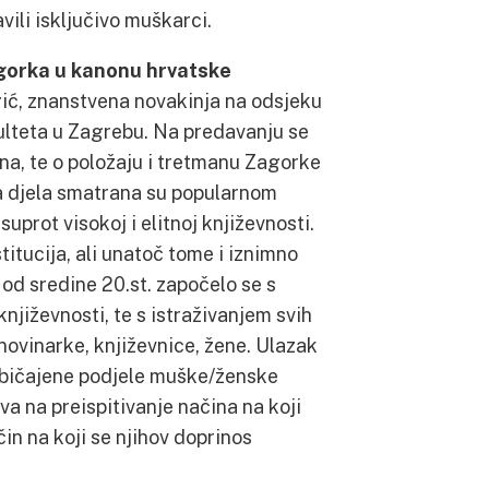
ili isključivo muškarci.
orka u kanonu hrvatske
rgić, znanstvena novakinja na odsjeku
ulteta u Zagrebu. Na predavanju se
na, te o položaju i tretmanu Zagorke
na djela smatrana su popularnom
asuprot visokoj i elitnoj književnosti.
stitucija, ali unatoč tome i iznimno
 od sredine 20.st. započelo se s
njiževnosti, te s istraživanjem svih
 novinarke, književnice, žene. Ulazak
običajene podjele muške/ženske
va na preispitivanje načina na koji
čin na koji se njihov doprinos