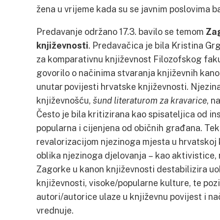
žena u vrijeme kada su se javnim poslovima bav
Predavanje održano 17.3. bavilo se temom
Zag
književnosti
. Predavačica je bila Kristina G
za komparativnu književnost Filozofskog fak
govorilo o načinima stvaranja književnih kano
unutar povijesti hrvatske književnosti. Njezi
književnošću,
šund literaturom za kravarice
, n
Često je bila kritizirana kao spisateljica od in
popularna i cijenjena od običnih građana. Tek
revalorizacijom njezinoga mjesta u hrvatskoj k
oblika njezinoga djelovanja – kao aktivistice,
Zagorke u kanon književnosti destabilizira u
književnosti, visoke/popularne kulture, te pozi
autori/autorice ulaze u književnu povijest i na
vrednuje.