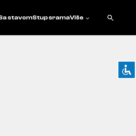
Sa stavom
Stup srama
Više