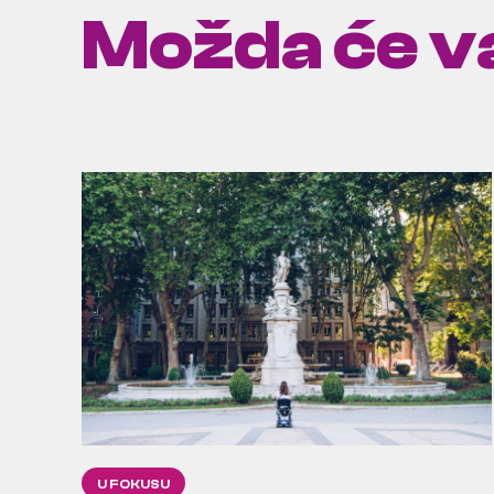
Možda će va
U FOKUSU