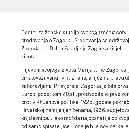
Centar za ženske studije svakog trećeg četvr
predavanja o Zagorki. Predavanja se održavaj
Zagorke na Dolcu 8. gdje je Zagorka živjela 
života.
Tijekom svojega života Marija Jurić Zagorka (1
omalovažavana i kritizirana, a njezina prava u
zaboravljana. Primjerice, Zagorka je bila prva
Europi početkom 20.st., predvodila je prve ž
protiv Khuenove politike, 1925. godine pokreće
Hrvatskoj namijenjen ženama, 1936. sudjelova
književnica… Iako možda najpoznatija po svoj
od samo spisateljice – ona je bila novinarka, ak