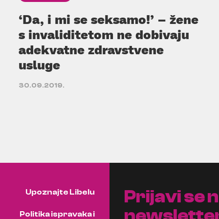
‘Da, i mi se seksamo!’ – žene
s invaliditetom ne dobivaju
adekvatne zdravstvene
usluge
30.09.2019.
Prijavi se 
Upoznajte Libelu
newslette
Politika ispravaka i