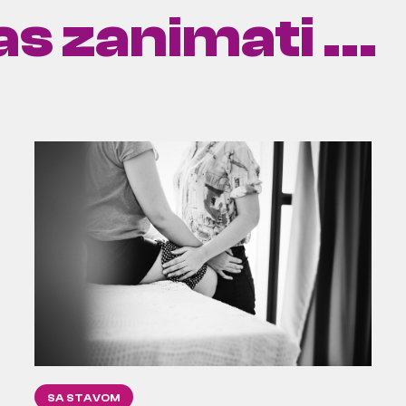
s zanimati ...
SA STAVOM