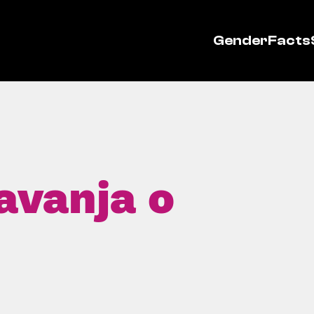
GenderFacts
avanja o