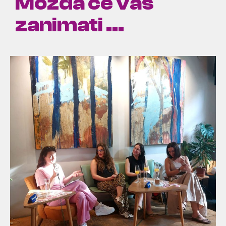
Možda će vas
zanimati ...