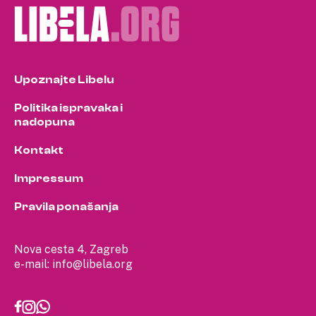
Upoznajte Libelu
Politika ispravaka i
nadopuna
Kontakt
Impressum
Pravila ponašanja
Nova cesta 4, Zagreb
e-mail:
info@libela.org