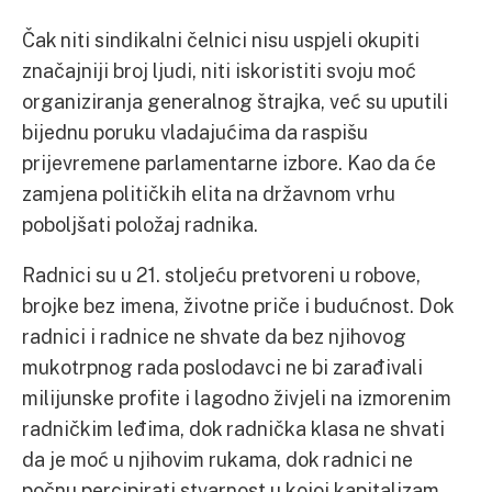
Čak niti sindikalni čelnici nisu uspjeli okupiti
značajniji broj ljudi, niti iskoristiti svoju moć
organiziranja generalnog štrajka, već su uputili
bijednu poruku vladajućima da raspišu
prijevremene parlamentarne izbore. Kao da će
zamjena političkih elita na državnom vrhu
poboljšati položaj radnika.
Radnici su u 21. stoljeću pretvoreni u robove,
brojke bez imena, životne priče i budućnost. Dok
radnici i radnice ne shvate da bez njihovog
mukotrpnog rada poslodavci ne bi zarađivali
milijunske profite i lagodno živjeli na izmorenim
radničkim leđima, dok radnička klasa ne shvati
da je moć u njihovim rukama, dok radnici ne
počnu percipirati stvarnost u kojoj kapitalizam