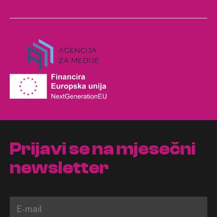
Prijavi se na mjesečni
newsletter