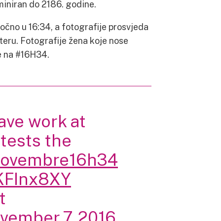
miniran do 2186. godine.
očno u 16:34, a fotografije prosvjeda
tteru. Fotografije žena koje nose
se na #16H34.
ave work at
tests the
ovembre16h34
KFInx8XY
t
vember 7, 2016