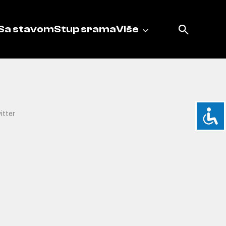
Sa stavom
Stup srama
Više
itter