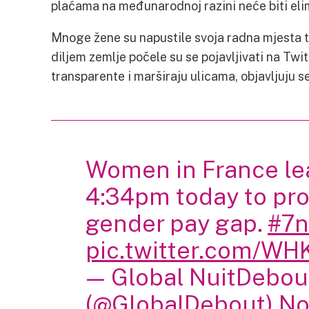
plaćama na međunarodnoj razini neće biti eli
Mnoge žene su napustile svoja radna mjesta t
diljem zemlje počele su se pojavljivati na Twi
transparente i marširaju ulicama, objavljuju 
Women in France le
4:34pm today to pro
gender pay gap.
#7n
pic.twitter.com/WH
— Global NuitDebou
(@GlobalDebout)
No