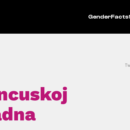
GenderFacts
Tw
ancuskoj
adna