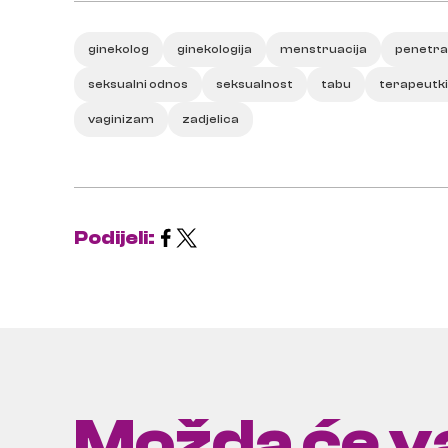
ginekolog
ginekologija
menstruacija
penetra
seksualni odnos
seksualnost
tabu
terapeutki
vaginizam
zadjelica
Podijeli:
Možda će va