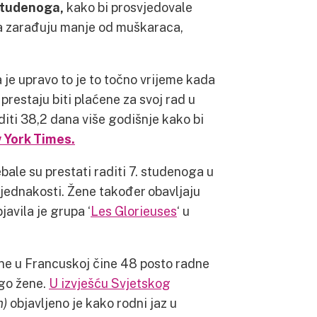
 studenoga,
kako bi prosvjedovale
da zarađuju manje od muškaraca,
 je upravo to je to točno vrijeme kada
restaju biti plaćene za svoj rad u
diti 38,2 dana više godišnje kako bi
 York Times.
bale su prestati raditi 7. studenoga u
ejednakosti. Žene također obavljaju
javila je grupa ‘
Les Glorieuses
‘ u
ene u Francuskoj čine 48 posto radne
ego žene.
U izvješću Svjetskog
m)
objavljeno je kako rodni jaz u