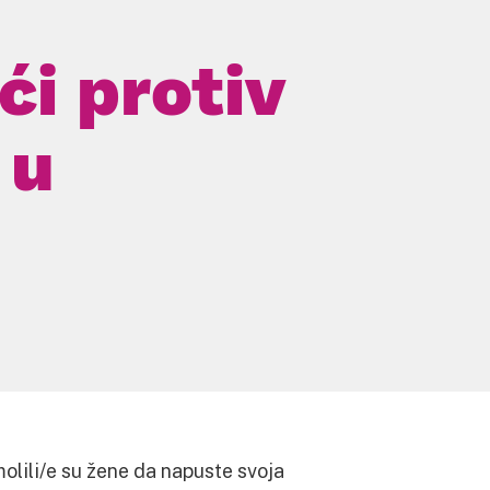
ći protiv
 u
olili/e su žene da napuste svoja