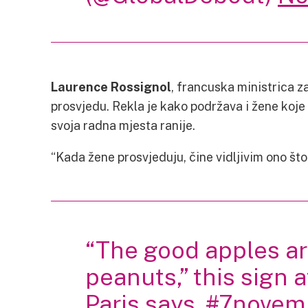
Laurence Rossignol
, francuska ministrica z
prosvjedu. Rekla je kako podržava i žene koj
svoja radna mjesta ranije.
“Kada žene prosvjeduju, čine vidljivim ono što 
“The good apples ar
peanuts,” this sign 
Paris says.
#7novem