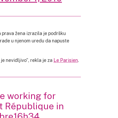
a prava žena izrazila je podršku
e rade u njenom uredu da napuste
je nevidljivo”, rekla je za
Le Parisien
.
e working for
at République in
bre16h34