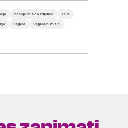
cija
rčenje mišića zdjelice
seks
nja
vagina
vaginalni mišići
s zanimati ...