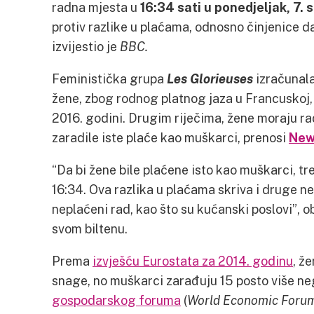
radna mjesta u
16:34 sati u ponedjeljak, 7.
protiv razlike u plaćama, odnosno činjenice 
izvijestio je
BBC.
Feministička grupa
Les Glorieuses
izračunala
žene, zbog rodnog platnog jaza u Francuskoj, p
2016. godini. Drugim riječima, žene moraju ra
zaradile iste plaće kao muškarci, prenosi
New
“Da bi žene bile plaćene isto kao muškarci, tre
16:34. Ova razlika u plaćama skriva i druge n
neplaćeni rad, kao što su kućanski poslovi”, ob
svom biltenu.
Prema
izvješću Eurostata za 2014. godinu
, ž
snage, no muškarci zarađuju 15 posto više n
gospodarskog foruma
(
World Economic Foru