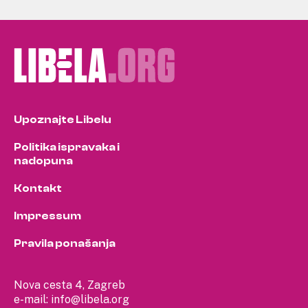
Upoznajte Libelu
Politika ispravaka i
nadopuna
Kontakt
Impressum
Pravila ponašanja
Nova cesta 4, Zagreb
e-mail:
info@libela.org