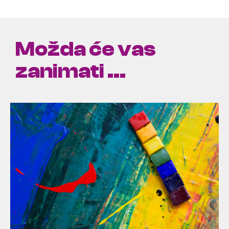
Možda će vas
zanimati ...