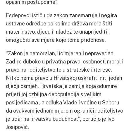
opasnim postupcima”.
Esdepovci ističu da zakon zanemaruje i negira
ustavne odredbe po kojima država mora štiti
materinstvo, djecu i mladež te unaprijediti i
omogućiti sve mjere koje tome pridonose.
“Zakon je nemoralan, licimjeran i nepravedan.
Zadire duboko u privatna prava, osobnost, moral i
pravo na roditeljstvo te u strateške interese.
Nitko nema pravo u Hrvatskoj uskratiti niti jedan
dječji osmjeh. Hrvatska je zemlja koja odumire i
prijeti joj ozbiljna depopulacija s velikim
posljedicama , a odluka Vlade i većine u Saboru
da ovakvom jednom mjerom ograniči roditeljstvo
je udar na hrvatsku budućnost”, poručio je Ivo
Josipović.