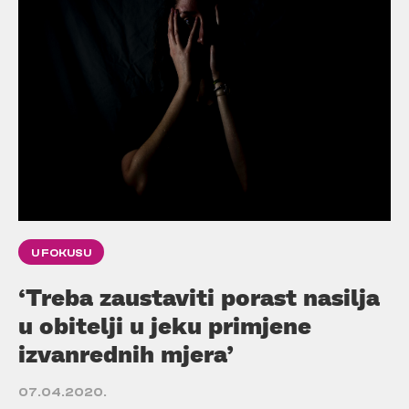
U FOKUSU
‘Treba zaustaviti porast nasilja
u obitelji u jeku primjene
izvanrednih mjera’
07.04.2020.