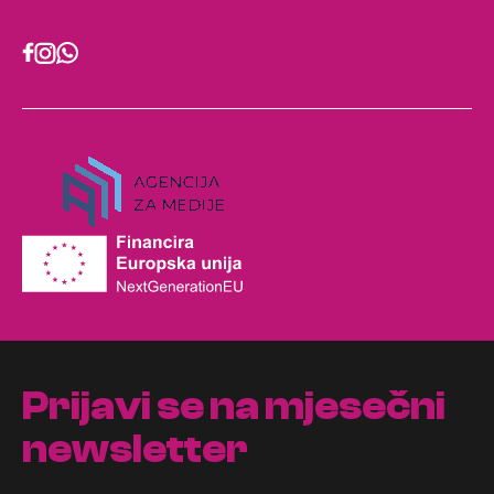
Prijavi se na mjesečni
newsletter