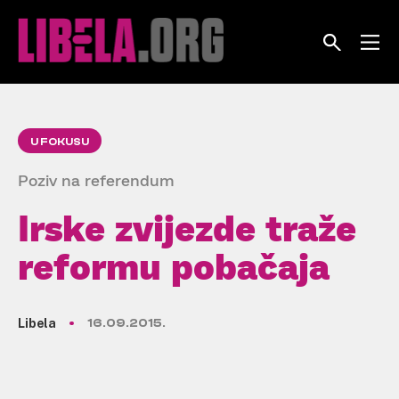
Skip
to
content
U FOKUSU
Poziv na referendum
Irske zvijezde traže
reformu pobačaja
Libela
16.09.2015.