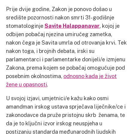
Prije dvije godine, Zakon je ponovo došao u
središte pozornosti nakon smrti 31-godišnje
stomatologinje
Savite Halappanavar
, kojoj je
odbijen pobačaj njezina umirućeg zametka,
nakon čega je Savita umrla od otrovanja krvi. Tek
nakon toga, i brojnih debata, irski su
parlamentarci i parlamentarke donijeli/e izmjenu
Zakona, prema kojem se pobačaj omogućuje pod
posebnim okolnostima,
odnosno kada je život
žene u opasnosti
.
U svojoj izjavi, umjetnici/e kažu kako osmi
amandman irskog ustava sprječava liječnike/ce i
zakonodavce da pruže pristojnu skrb ženama, te
da je to ključni izvor irskog neuspjeha u
postizanju standarda međunarodnih ljudskih