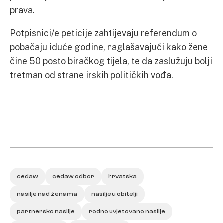
prava.
Potpisnici/e peticije zahtijevaju referendum o
pobačaju iduće godine, naglašavajući kako žene
čine 50 posto biračkog tijela, te da zaslužuju bolji
tretman od strane irskih političkih vođa.
cedaw
cedaw odbor
hrvatska
nasilje nad ženama
nasilje u obitelji
partnersko nasilje
rodno uvjetovano nasilje