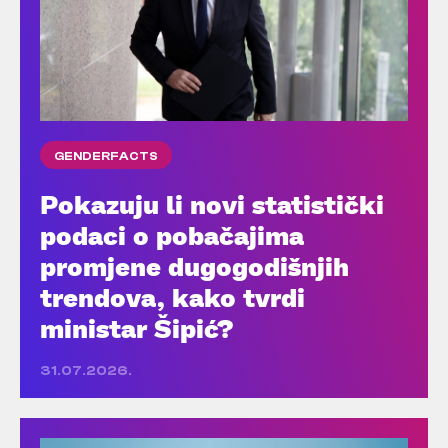
GENDERFACTS
Pokazuju li novi statistički
podaci o pobačajima
promjene dugogodišnjih
trendova, kako tvrdi
ministar Šipić?
31.07.2026.