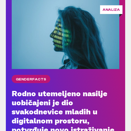
ANALIZA
GENDERFACTS
Rodno utemeljeno nasilje
uobičajeni je dio
svakodnevice mladih u
digitalnom prostoru,
potvrđuje novo istraživanje