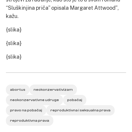
“Sluškinjina priča” opisala Margaret Attwood”,
kažu.
{slika}
{slika}
{slika}
abortus
neokonzervativizam
neokonzervativne udruge
pobačaj
pravo na pobačaj
reproduktivna i seksualna prava
reproduktivna prava