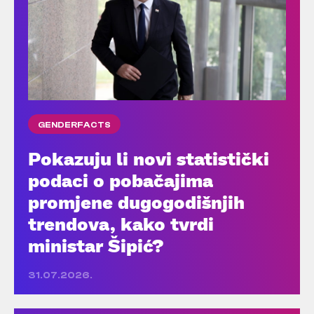
GENDERFACTS
Pokazuju li novi statistički
podaci o pobačajima
promjene dugogodišnjih
trendova, kako tvrdi
ministar Šipić?
31.07.2026.