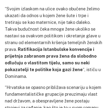
“Svojim izlaskom na ulice ovako obučene želimo
ukazati da odnos u kojem žene šute i trpe i
tretiraju se kao maternice, nije tako daleko.
Takva budućnost čeka mnoge žene ukoliko se
nastavi sa ovakvom politikom i okretanje glave u
stranu od elementarnih kršenja temeljnih ženskih
prava.
Ratifikacija Istanbulske konvencije i
prijetnja zabranom prava žena da slobodno
odlučuju o vlastitom tijelu, samo su neki
pokazatelji te politike koja gazi žene
“, ističu u
Dominama.
“Hrvatska se opasno približava scenariju u kojem
fundamentalističke grupacije preuzimaju vlast
nad državom, a obespravljene žene postaju
strojevi za rađanje, kao što je to u svom romanu