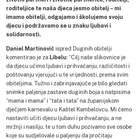
roditeljice te naša djeca jesmo obitelj – mi
imamo obitelji, odgajamo i školujemo svoju
djecu i podržavamo se u znaku ljubavi i
solidarnosti.
Daniel Martinović
ispred Duginih obitelji
komentirao je za
Libelu
: “Cilj naše slikovnice je
da djecu učimo ljubavi i prihvaćanju, različitosti i
poštovanju vjerujući u te vrijednosti, prema svim
obiteljima. Tužno i zabrinjavajuće je bilo gledati
snimke paljenja zastave duginih boja s natpisima
“mama i mama” i “tata i tata” na županijskom
dječjem karnevalu u Kaštel Kambelovcu. Mi ćemo
nastaviti učiti djecu ljubavi i prihvaćanju, a ne
mržnji i nasilju, te u tom duhu pozivamo sve osobe
koje su sudjelovale u paljenju da pročitaju