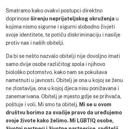
Smatramo kako ovakvi postupci direktno
doprinose
širenju neprijateljskog okruženja
u
kojima nismo sigurne i sigurni slobodno živjeti
svoje identitete, te potiču diskriminaciju i nasilje
protiv nas i naših obitelji.
Da bi se nešto nazvalo obitelji nije dovoljno imati
samo dvije osobe različitog spola i njihovo
biološko potomstvo, kako nam se pokušava
nametnuti u javnosti. Obitelj je ona u kojoj se ženu
ne zlostavlja, ona u kojoj djeca nisu ponižavana i
zanemarivana. Obitelj je mjesto gdje se prihvaća,
poštuje i voli. Mi smo ta obitelj.
Mi
se u ovom
društvu borimo za svačije pravo da uređujemo
svoje živote kako želimo. Mi LGBTIQ osobe,
životni partneri i životne partnerice, roditelji,