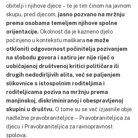
obitelji i njihove djece – te je tim činom na javnom
skupu, pred djecom,
jasno pozvano na mržnju
prema osobama temeljem njihove spolne
orijentacije.
Okolnost da je kazneno djelo
počinjeno u kontekstu maškara
ne može
otkloniti odgovornost počinitelja pozivanjem
na slobodu govora i satiru jer nije riječ o
uobičajenoj društvenoj kritici političara ili
drugih nedodirljivih elita, već se paljenjem
slikovnice s istospolnim roditeljima i
roditeljicama poziva na mržnju prema
manjinskoj, diskriminiranoj i obespravljenoj
skupini u društvu.
O tome su se već izjasnile obje
nadležne pravobraniteljice – Pravobraniteljica za
djecu i Pravobraniteljica za ravnopravnost
spolova.