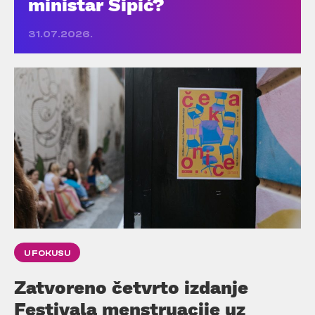
ministar Šipić?
31.07.2026.
U FOKUSU
Zatvoreno četvrto izdanje
Festivala menstruacije uz