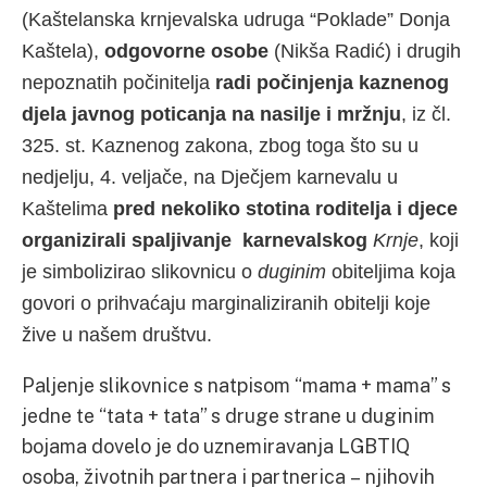
(Kaštelanska krnjevalska udruga “Poklade” Donja
Kaštela),
odgovorne osobe
(Nikša Radić) i drugih
nepoznatih počinitelja
radi počinjenja kaznenog
djela javnog poticanja na nasilje i mržnju
, iz čl.
325. st. Kaznenog zakona, zbog toga što su u
nedjelju, 4. veljače, na Dječjem karnevalu u
Kaštelima
pred nekoliko stotina roditelja i djece
organizirali spaljivanje karnevalskog
Krnje
, koji
je simbolizirao slikovnicu o
duginim
obiteljima koja
govori o prihvaćaju marginaliziranih obitelji koje
žive u našem društvu.
Paljenje slikovnice s natpisom “mama + mama” s
jedne te “tata + tata” s druge strane u duginim
bojama dovelo je do uznemiravanja LGBTIQ
osoba, životnih partnera i partnerica – njihovih