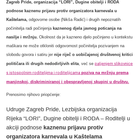
Zagreb Pride, organizacija “LORI”, Dugine obitelji i RODA
podnose kaznenu prijavu protiv organizatora karnevala u
Kaštelama​,
​odgovorne osobe (Nikša Radić) i drugih​ ​nepoznatih
počinitelja radi počinjenja
kaznenog djela javnog poticanja na
nasilje i​ ​mržnju.
Okolnost da je kazneno djelo počinjeno u kontekstu
maškara ne može otkloniti odgovornost počinitelja pozivanjem na
slobodu govora i satiru jer
nije riječ o uobičajenoj društvenoj kritici
paljenjem slikovnice
političara ili drugih nedodirljivih elita
, već se
s istospolnim roditeljima i roditeljicama
poziva na mržnju prema
manjinskoj, diskriminiranoj i obespravljenoj skupini u društvu.
Prenosimo njihovo priopćenje:
Udruge Zagreb Pride, Lezbijska organizacija
Rijeka “LORI”, Dugine obitelji i RODA – Roditelji u
akciji podnose
kaznenu prijavu protiv
organizatora karnevala u Kaštelama