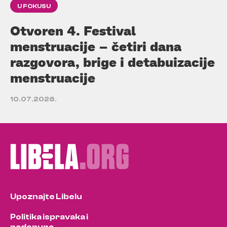
U FOKUSU
Otvoren 4. Festival
menstruacije – četiri dana
razgovora, brige i detabuizacije
menstruacije
10.07.2026.
Upoznajte Libelu
Politika ispravaka i