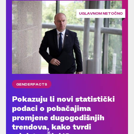
UGLAVNOM NETOČNO
GENDERFACTS
Pokazuju li novi statistički
podaci o pobačajima
promjene dugogodišnjih
trendova, kako tvrdi