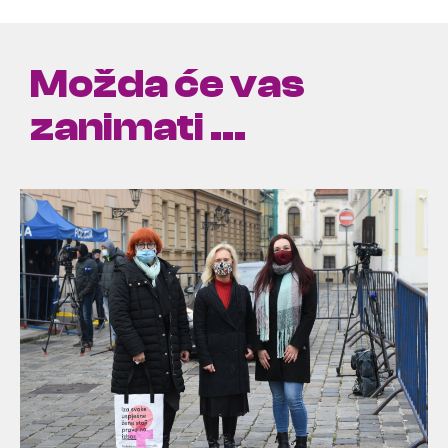
Možda će vas
zanimati ...