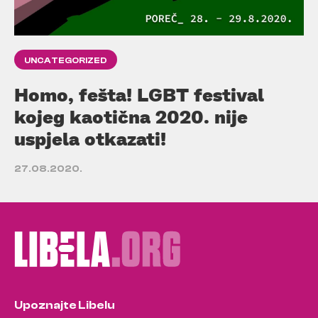
UNCATEGORIZED
Homo, fešta! LGBT festival
kojeg kaotična 2020. nije
uspjela otkazati!
27.08.2020.
Upoznajte Libelu