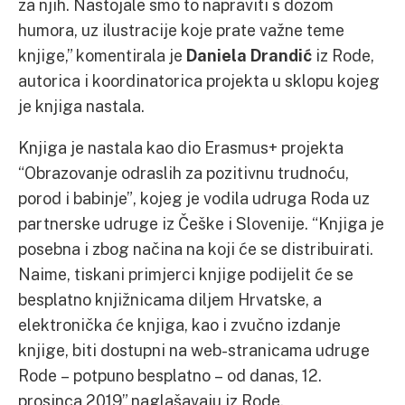
za njih. Nastojale smo to napraviti s dozom
humora, uz ilustracije koje prate važne teme
knjige,” komentirala je
Daniela Drandić
iz Rode,
autorica i koordinatorica projekta u sklopu kojeg
je knjiga nastala.
Knjiga je nastala kao dio Erasmus+ projekta
“Obrazovanje odraslih za pozitivnu trudnoću,
porod i babinje”, kojeg je vodila udruga Roda uz
partnerske udruge iz Češke i Slovenije. “Knjiga je
posebna i zbog načina na koji će se distribuirati.
Naime, tiskani primjerci knjige podijelit će se
besplatno knjižnicama diljem Hrvatske, a
elektronička će knjiga, kao i zvučno izdanje
knjige, biti dostupni na web-stranicama udruge
Rode – potpuno besplatno – od danas, 12.
prosinca 2019” naglašavaju iz Rode.