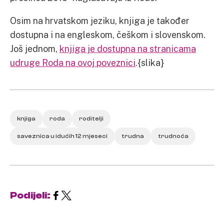
Osim na hrvatskom jeziku, knjiga je također
dostupna i na engleskom, češkom i slovenskom.
Još jednom,
knjiga je dostupna na stranicama
udruge Roda na ovoj poveznici
.{slika}
knjiga
roda
roditelji
saveznica u idućih 12 mjeseci
trudna
trudnoća
Podijeli: