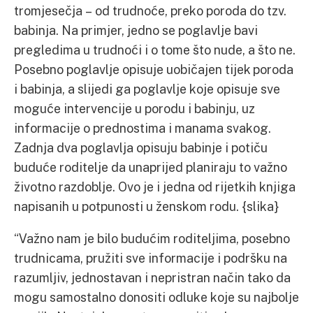
tromjesečja – od trudnoće, preko poroda do tzv.
babinja. Na primjer, jedno se poglavlje bavi
pregledima u trudnoći i o tome što nude, a što ne.
Posebno poglavlje opisuje uobičajen tijek poroda
i babinja, a slijedi ga poglavlje koje opisuje sve
moguće intervencije u porodu i babinju, uz
informacije o prednostima i manama svakog.
Zadnja dva poglavlja opisuju babinje i potiču
buduće roditelje da unaprijed planiraju to važno
životno razdoblje. Ovo je i jedna od rijetkih knjiga
napisanih u potpunosti u ženskom rodu. {slika}
“Važno nam je bilo budućim roditeljima, posebno
trudnicama, pružiti sve informacije i podršku na
razumljiv, jednostavan i nepristran način tako da
mogu samostalno donositi odluke koje su najbolje