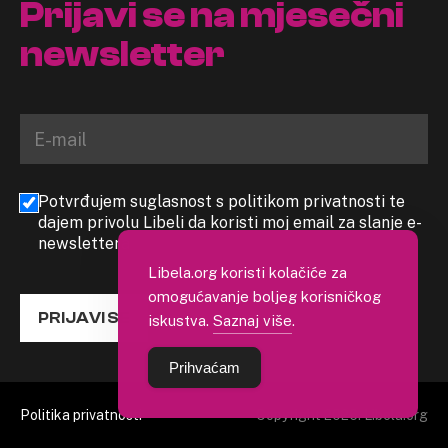
Prijavi se na mjesečni
newsletter
Potvrđujem suglasnost s politikom privatnosti te
dajem privolu Libeli da koristi moj email za slanje e-
newslettera
Libela.org koristi kolačiće za
omogućavanje boljeg korisničkog
PRIJAVI SE
iskustva.
Saznaj više
.
Prihvaćam
Politika privatnosti
Copyright 2026. Libela.org