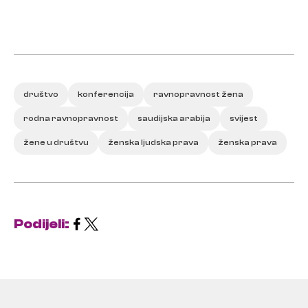
društvo
konferencija
ravnopravnost žena
rodna ravnopravnost
saudijska arabija
svijest
žene u društvu
ženska ljudska prava
ženska prava
Podijeli: