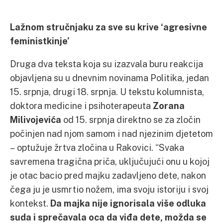
Lažnom stručnjaku za sve su krive ‘agresivne
feministkinje’
Druga dva teksta koja su izazvala buru reakcija
objavljena su u dnevnim novinama Politika, jedan
15. srpnja, drugi 18. srpnja. U tekstu kolumnista,
doktora medicine i psihoterapeuta
Zorana
Milivojevića
od 15. srpnja direktno se za zločin
počinjen nad njom samom i nad njezinim djetetom
– optužuje žrtva zločina u Rakovici. “Svaka
savremena tragična priča, uključujući onu u kojoj
je otac bacio pred majku zadavljeno dete, nakon
čega ju je usmrtio nožem, ima svoju istoriju i svoj
kontekst.
Da majka nije ignorisala više odluka
suda i sprečavala oca da viđa dete, možda se