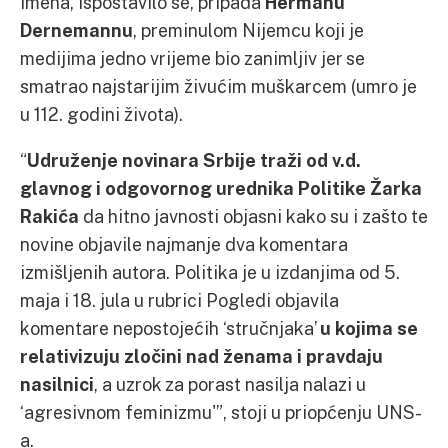
imena, ispostavilo se, pripada
Hermanu
Dernemannu
, preminulom Nijemcu koji je
medijima jedno vrijeme bio zanimljiv jer se
smatrao najstarijim živućim muškarcem (umro je
u 112. godini života).
“
Udruženje novinara Srbije traži od v.d.
glavnog i odgovornog urednika Politike Žarka
Rakića
da hitno javnosti objasni kako su i zašto te
novine objavile najmanje dva komentara
izmišljenih autora. Politika je u izdanjima od 5.
maja i 18. jula u rubrici Pogledi objavila
komentare nepostojećih ‘stručnjaka’
u kojima se
relativizuju zločini nad ženama i pravdaju
nasilnici
, a uzrok za porast nasilja nalazi u
‘agresivnom feminizmu'”, stoji u priopćenju UNS-
a.