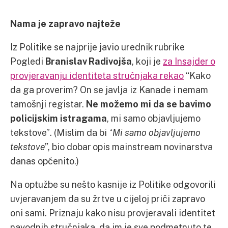
Nama je zapravo najteže
Iz Politike se najprije javio urednik rubrike
Pogledi
Branislav Radivojša
, koji je
za Insajder o
provjeravanju identiteta stručnjaka rekao
“Kako
da ga proverim? On se javlja iz Kanade i nemam
tamošnji registar.
Ne možemo mi da se bavimo
policijskim istragama
, mi samo objavljujemo
tekstove”. (Mislim da bi
“Mi samo objavljujemo
tekstove”
, bio dobar opis mainstream novinarstva
danas općenito.)
Na optužbe su nešto kasnije iz Politike odgovorili
uvjeravanjem da su žrtve u cijeloj priči zapravo
oni sami. Priznaju kako nisu provjeravali identitet
navodnih stručnjaka, da im je sve podmetnuto te