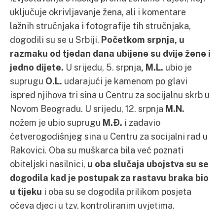
uključuje okrivljavanje žena, ali i komentare
lažnih stručnjaka i fotografije tih stručnjaka,
dogodili su se u Srbiji.
Početkom srpnja, u
razmaku od tjedan dana ubijene su dvije žene i
jedno dijete.
U srijedu, 5. srpnja
, M.L.
ubio je
suprugu
O.L.
udarajući je kamenom po glavi
ispred njihova tri sina u Centru za socijalnu skrb u
Novom Beogradu. U srijedu, 12. srpnja
M.N.
nožem je ubio suprugu
M.Đ.
i zadavio
četverogodišnjeg sina u Centru za socijalni rad u
Rakovici. Oba su muškarca bila već poznati
obiteljski nasilnici,
u oba slučaja ubojstva su se
dogodila kad je postupak za rastavu braka bio
u tijeku
i oba su se dogodila prilikom posjeta
očeva djeci u tzv. kontroliranim uvjetima.