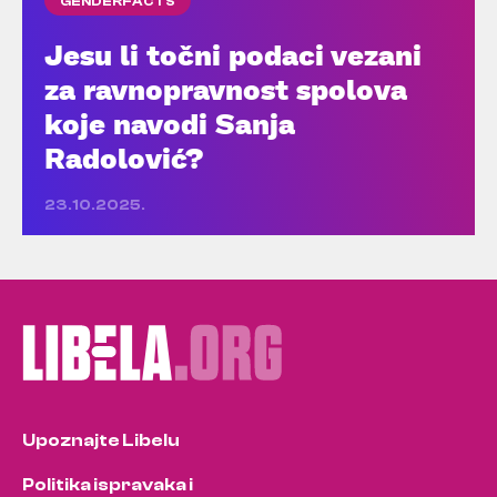
GENDERFACTS
Jesu li točni podaci vezani
za ravnopravnost spolova
koje navodi Sanja
Radolović?
23.10.2025.
Upoznajte Libelu
Politika ispravaka i