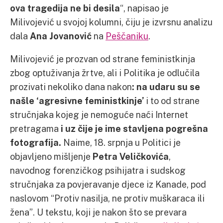
ova tragedija ne bi desila
“, napisao je
Milivojević u svojoj kolumni, čiju je izvrsnu analizu
dala
Ana Jovanović
na
Peščaniku
.
Milivojević je prozvan od strane feministkinja
zbog optuživanja žrtve, ali i Politika je odlučila
prozivati nekoliko dana nakon
: na udaru su se
našle ‘agresivne feministkinje’
i to od strane
stručnjaka kojeg je nemoguće naći Internet
pretragama
i uz čije je ime stavljena pogrešna
fotografija.
Naime, 18. srpnja u Politici je
objavljeno mišljenje
Petra Veličkovića
,
navodnog forenzičkog psihijatra i sudskog
stručnjaka za povjeravanje djece iz Kanade, pod
naslovom “Protiv nasilja, ne protiv muškaraca ili
žena”. U tekstu, koji je nakon što se prevara