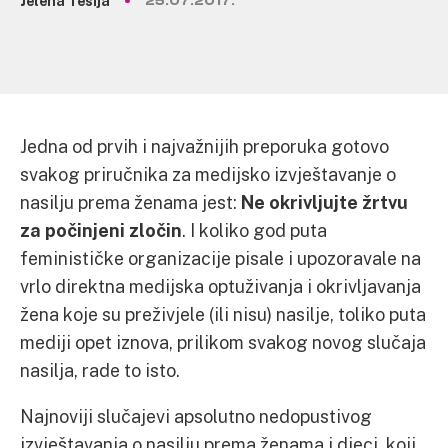
Jelena Tešija
25.07.2017.
Jedna od prvih i najvažnijih preporuka gotovo
svakog priručnika za medijsko izvještavanje o
nasilju prema ženama jest:
Ne okrivljujte žrtvu
za počinjeni zločin
. I koliko god puta
feminističke organizacije pisale i upozoravale na
vrlo direktna medijska optuživanja i okrivljavanja
žena koje su preživjele (ili nisu) nasilje, toliko puta
mediji opet iznova, prilikom svakog novog slučaja
nasilja, rade to isto.
Najnoviji slučajevi apsolutno nedopustivog
izvještavanja o nasilju prema ženama i djeci, koji