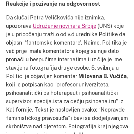
Reakcije i pozivanje na odgovornost
Da slučaj Petra Veličkovića nije iznimka,
upozorava
Udruženje novinara Srbije
(UNS) koje
je u priopćenju tražilo od v.d urednika Politike da
objasni ‘fantomske komentare’. Naime, Politika je
već prije imala komentatora kojeg se nije dalo
pronaći u bespućima internetima i uz čije je ime
stavljena fotografija druge osobe. 5. svibnja u
Politici je objavljen komentar
Milovana B. Vučiča
,
koji je potpisan kao “profesor univerziteta,
psihoanalitički psihoterapeut i psihoanalitički
supervizor, specijalista za dečju psihoanalizu” iz
Kalifornije. Tekst je naslovljen ovako: “Nepravde
feminističkog pravosuđa” i bavi se dodjeljivanjem
skrbništva nad djetetom. Fotografija kraj njegova