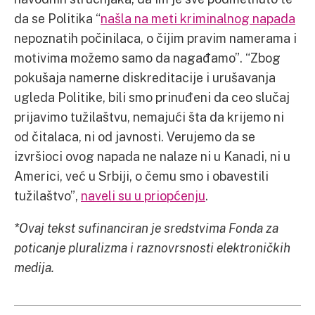
da se Politika “
našla na meti kriminalnog napada
nepoznatih počinilaca, o čijim pravim namerama i
motivima možemo samo da nagađamo”. “Zbog
pokušaja namerne diskreditacije i urušavanja
ugleda Politike, bili smo prinuđeni da ceo slučaj
prijavimo tužilaštvu, nemajući šta da krijemo ni
od čitalaca, ni od javnosti. Verujemo da se
izvršioci ovog napada ne nalaze ni u Kanadi, ni u
Americi, već u Srbiji, o čemu smo i obavestili
tužilaštvo”,
naveli su u priopćenju
.
*
Ovaj tekst sufinanciran je sredstvima Fonda za
poticanje pluralizma i raznovrsnosti elektroničkih
medija.