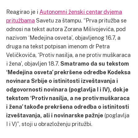
Reagirao je i
Autonomni ženski centar dvjema
pritužbama
Savetu za štampu. “Prva pritužba se
odnosi na tekst autora Zorana Milivojevića, pod
nazivom ‘Medejina osveta’, objavljenog 16.7, a
druga na tekst potpisan imenom dr Petra
Veličkovića, ‘Protiv nasilja, a ne protiv muškaraca
i žena’, objavljen 18.7.
Smatramo da su tekstom
‘Medejina osveta’ prekršene odredbe Kodeksa
novinara Srbije o istinitosti izveštavanja i
odgovornosti novinara (poglavlja I i IV), dok je
tekstom ‘Protiv nasilja, a ne protiv muškaraca
i žena’ takođe prekršena odredba o istinitosti
izveštavanja, ali i novinarske pažnje
(poglavlja
I i V)”, stoji u obrazloženju pritužbi.