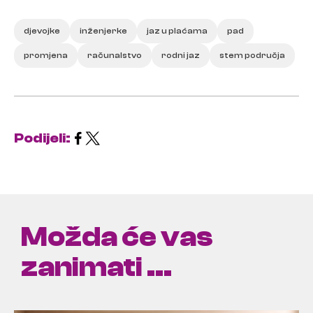
djevojke
inženjerke
jaz u plaćama
pad
promjena
računalstvo
rodni jaz
stem područja
Podijeli:
Možda će vas
zanimati ...