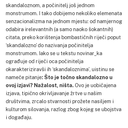
skandaloznom, a počinitelj još jednom
monstrumom. I tako dobijemo nekoliko elemenata
senzacionalizma na jednom mjestu: od namjernog
odabira irelevantnih (a samo naoko šokantnih)
citata, preko korištenja bombastičnih riječi poput
‘skandalozno’ do nazivanja počinitelja
monstrumom. Iako se u tekstu novinar_ka
ograđuje od riječi oca počinitelja
okarakteriziravši ih ‘skandaloznima’, uistinu se
nameće pitanje
: Što je točno skandalozno u
ovoj izjavi? Nažalost, ništa.
Ovo je uobičajena
izjava, tipično okrivljavanje žrtve u našim
društvima, zrcalo stvarnosti prožete nasiljem i
kulturom silovanja, razlog zbog kojeg se ubojstva
i događaju.