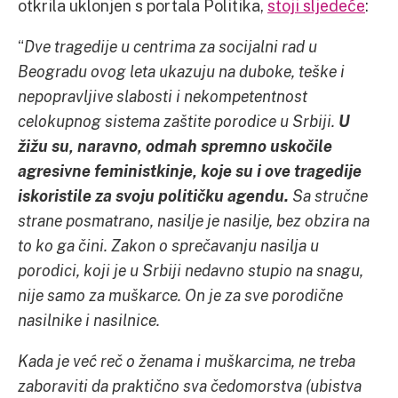
otkrila uklonjen s portala Politika,
stoji sljedeće
:
“
Dve tragedije u centrima za socijalni rad u
Beogradu ovog leta ukazuju na duboke, teške i
nepopravljive slabosti i nekompetentnost
celokupnog sistema zaštite porodice u Srbiji.
U
žižu su, naravno, odmah spremno uskočile
agresivne feministkinje, koje su i ove tragedije
iskoristile za svoju političku agendu.
Sa stručne
strane posmatrano, nasilje je nasilje, bez obzira na
to ko ga čini. Zakon o sprečavanju nasilja u
porodici, koji je u Srbiji nedavno stupio na snagu,
nije samo za muškarce. On je za sve porodične
nasilnike i nasilnice.
Kada je već reč o ženama i muškarcima, ne treba
zaboraviti da praktično sva čedomorstva (ubistva