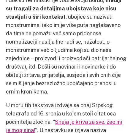
I dok su feministkinje vodile svoju borbu
, mediji
su tragali za detaljima ubojstava koje nisu
stavljali u širi kontekst
, ubojice su nazivali
monstrumima, iako im je više puta naglašavano
da time ne pomažu već samo pridonose
normalizaciji nasilja (ne radi se, nažalost, o
monstrumima već o ljudima koji su dio naše
zajednice – proizvodi i proizvođači patrijarhalnog
društva), itd. Došli su novinari i novinarke i do
obitelji žrtava, prijatelja, susjeda i svih onih čije
se mišljenje bezrazložno uobičajeno prenosi u
crnim kronikama.
U moru tih tekstova izdvaja se onaj Srpskog
telegrafa od 16. srpnja u kojem stoji citat oca
počinitelja zločina: “
Snaja je kriva za sve, žao mi
je mog sina!
“. U nastavku se izjava naziva