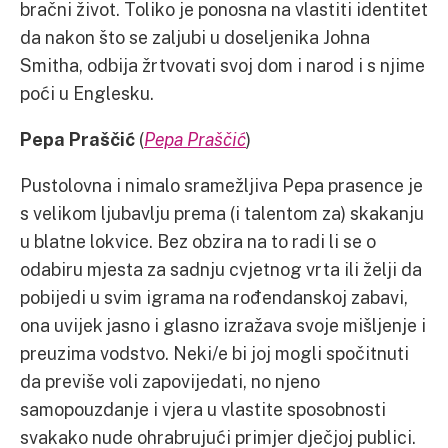
bračni život. Toliko je ponosna na vlastiti identitet
da nakon što se zaljubi u doseljenika Johna
Smitha, odbija žrtvovati svoj dom i narod i s njime
poći u Englesku.
Pepa Praščić
(
Pepa Praščić
)
Pustolovna i nimalo sramežljiva Pepa prasence je
s velikom ljubavlju prema (i talentom za) skakanju
u blatne lokvice. Bez obzira na to radi li se o
odabiru mjesta za sadnju cvjetnog vrta ili želji da
pobijedi u svim igrama na rođendanskoj zabavi,
ona uvijek jasno i glasno izražava svoje mišljenje i
preuzima vodstvo. Neki/e bi joj mogli spočitnuti
da previše voli zapovijedati, no njeno
samopouzdanje i vjera u vlastite sposobnosti
svakako nude ohrabrujući primjer dječjoj publici.