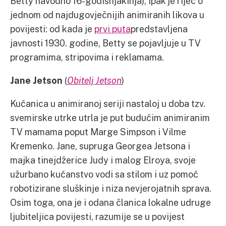
Betty navodno 16-godišnjakinja), ipak je riječ o
jednom od najdugovječnijih animiranih likova u
povijesti: od kada je
prvi puta
predstavljena
javnosti 1930. godine, Betty se pojavljuje u TV
programima, stripovima i reklamama.
Jane Jetson
(
Obitelj Jetson
)
Kućanica u animiranoj seriji nastaloj u doba tzv.
svemirske utrke utrla je put budućim animiranim
TV mamama poput Marge Simpson i Vilme
Kremenko. Jane, supruga Georgea Jetsona i
majka tinejdžerice Judy i malog Elroya, svoje
užurbano kućanstvo vodi sa stilom i uz pomoć
robotizirane sluškinje i niza nevjerojatnih sprava.
Osim toga, ona je i odana članica lokalne udruge
ljubiteljica povijesti, razumije se u povijest