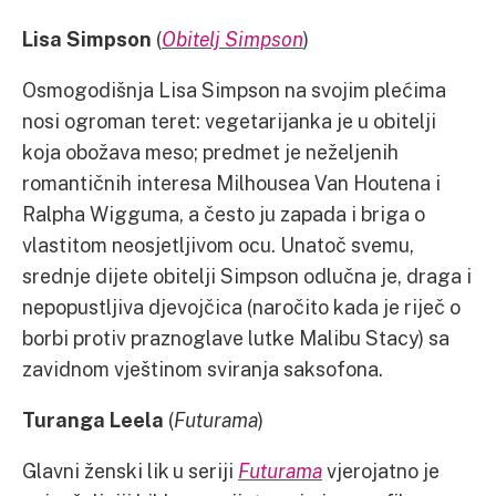
Lisa Simpson
(
Obitelj Simpson
)
Osmogodišnja Lisa Simpson na svojim plećima
nosi ogroman teret: vegetarijanka je u obitelji
koja obožava meso; predmet je neželjenih
romantičnih interesa Milhousea Van Houtena i
Ralpha Wigguma, a često ju zapada i briga o
vlastitom neosjetljivom ocu. Unatoč svemu,
srednje dijete obitelji Simpson odlučna je, draga i
nepopustljiva djevojčica (naročito kada je riječ o
borbi protiv praznoglave lutke Malibu Stacy) sa
zavidnom vještinom sviranja saksofona.
Turanga Leela
(
Futurama
)
Glavni ženski lik u seriji
Futurama
vjerojatno je