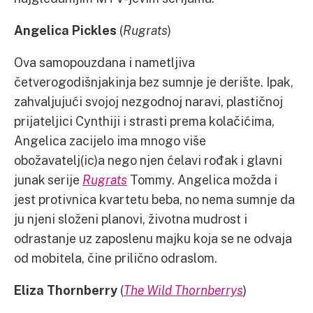
Angelica Pickles
(
Rugrats
)
Ova samopouzdana i nametljiva
četverogodišnjakinja bez sumnje je derište. Ipak,
zahvaljujući svojoj nezgodnoj naravi, plastičnoj
prijateljici Cynthiji i strasti prema kolačićima,
Angelica zacijelo ima mnogo više
obožavatelj(ic)a nego njen ćelavi rođak i glavni
junak serije
Rugrats
Tommy. Angelica možda i
jest protivnica kvartetu beba, no nema sumnje da
ju njeni složeni planovi, životna mudrost i
odrastanje uz zaposlenu majku koja se ne odvaja
od mobitela, čine prilično odraslom.
Eliza Thornberry
(
The Wild Thornberrys
)