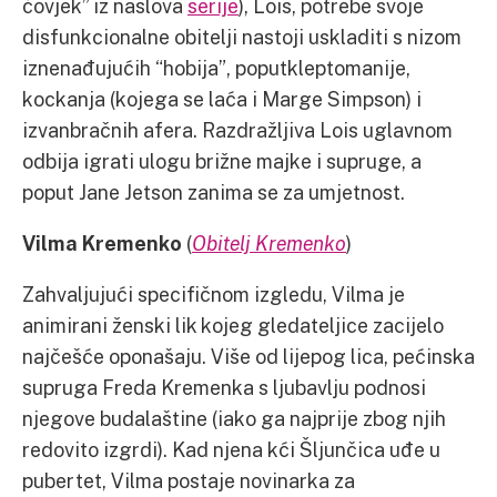
čovjek” iz naslova
serije
), Lois, potrebe svoje
disfunkcionalne obitelji nastoji uskladiti s nizom
iznenađujućih “hobija”, poputkleptomanije,
kockanja (kojega se laća i Marge Simpson) i
izvanbračnih afera. Razdražljiva Lois uglavnom
odbija igrati ulogu brižne majke i supruge, a
poput Jane Jetson zanima se za umjetnost.
Vilma Kremenko
(
Obitelj Kremenko
)
Zahvaljujući specifičnom izgledu, Vilma je
animirani ženski lik kojeg gledateljice zacijelo
najčešće oponašaju. Više od lijepog lica, pećinska
supruga Freda Kremenka s ljubavlju podnosi
njegove budalaštine (iako ga najprije zbog njih
redovito izgrdi). Kad njena kći Šljunčica uđe u
pubertet, Vilma postaje novinarka za