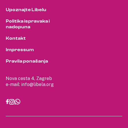
Upoznajte Libelu
Politika ispravaka i
nadopuna
Kontakt
Impressum
Pravila ponašanja
Nova cesta 4, Zagreb
e-mail:
info@libela.org