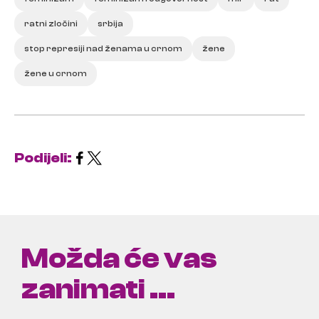
ratni zločini
srbija
stop represiji nad ženama u crnom
žene
žene u crnom
Podijeli:
Možda će vas
zanimati ...