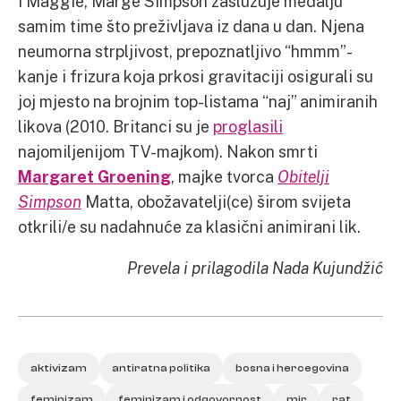
i Maggie, Marge Simpson zaslužuje medalju
samim time što preživljava iz dana u dan. Njena
neumorna strpljivost, prepoznatljivo “hmmm”-
kanje i frizura koja prkosi gravitaciji osigurali su
joj mjesto na brojnim top-listama “naj” animiranih
likova (2010. Britanci su je
proglasili
najomiljenijom TV-majkom). Nakon smrti
Margaret Groening
, majke tvorca
Obitelji
Simpson
Matta, obožavatelji(ce) širom svijeta
otkrili/e su nadahnuće za klasični animirani lik.
Prevela i prilagodila Nada Kujundžić
aktivizam
antiratna politika
bosna i hercegovina
feminizam
feminizam i odgovornost
mir
rat