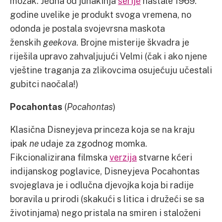
mozak. Jedna od junakinja
serije
nastale 1969.
godine uvelike je produkt svoga vremena, no
odonda je postala svojevrsna maskota
ženskih
geekova
. Brojne misterije škvadra je
riješila upravo zahvaljujući Velmi (čak i ako njene
vještine traganja za zlikovcima osujećuju učestali
gubitci naočala!)
Pocahontas
(
Pocahontas
)
Klasična Disneyjeva princeza koja se na kraju
ipak
ne
udaje za zgodnog momka.
Fikcionalizirana filmska
verzija
stvarne kćeri
indijanskog poglavice, Disneyjeva Pocahontas
svojeglava je i odlučna djevojka koja bi radije
boravila u prirodi (skakući s litica i družeći se sa
životinjama) nego pristala na smiren i staloženi