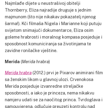
Najmlađe dijete u neustrašivoj obitelji
Thornberry, Eliza najradije druguje s jednim
majmunom (što nije nikakav pokazatelj njenog
šarma!). Kći filmaša Nigela i Marianne koji putuju
svijetom snimajući dokumentarce, Eliza osim
goleme hrabrosti i moralnog kompasa posjeduje i
sposobnost komuniciranja sa životinjama te
zavidne ronilačke vještine.
Merida
(
Merida hrabra
)
Merida hrabra
(2012.) prvi je Pixarov animirani film
sa ženskim likom u glavnoj ulozi. Crvenokosa
Merida posjeduje izvanredne streljačke
sposobnosti, a iako je princeza, nema nikakvu
namjeru udati se za naočitog princa. Tvrdoglava i
samouvjerena, odlučuje preuzeti kontrolu nad