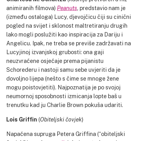
animiranih filmova)
Peanuts
, predstavio nam je
(između ostaloga) Lucy, djevojčicu čiji su cinični
pogled na svijet i sklonost maltretiranju drugih
lako mogli poslužiti kao inspiracija za Dariju i
Angelicu. Ipak, ne treba se previše zadržavati na
Lucyjinoj izvanjskoj grubosti: ona gaji
neuzvraćene osjećaje prema pijanistu
Schorederu i nastoji samu sebe uvjeriti da je
dovoljno lijepa (nešto s čime se mnoge žene
mogu poistovjetiti). Najpoznatija je po svojoj
neumornoj sposobnosti izmicanja lopte baš u
trenutku kad ju Charlie Brown pokuša udariti.
Lois Griffin
(
Obiteljski čovjek
)
Napaćena supruga Petera Griffina (“obiteljski