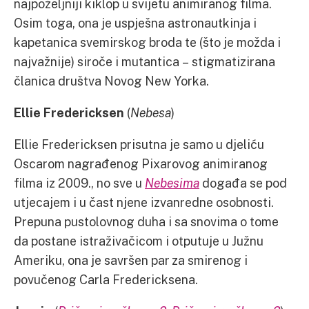
najpoželjniji kiklop u svijetu animiranog filma.
Osim toga, ona je uspješna astronautkinja i
kapetanica svemirskog broda te (što je možda i
najvažnije) siroče i mutantica – stigmatizirana
članica društva Novog New Yorka.
Ellie Fredericksen
(
Nebesa
)
Ellie Fredericksen prisutna je samo u djeliću
Oscarom nagrađenog Pixarovog animiranog
filma iz 2009., no sve u
Nebesima
događa se pod
utjecajem i u čast njene izvanredne osobnosti.
Prepuna pustolovnog duha i sa snovima o tome
da postane istraživačicom i otputuje u Južnu
Ameriku, ona je savršen par za smirenog i
povučenog Carla Fredericksena.