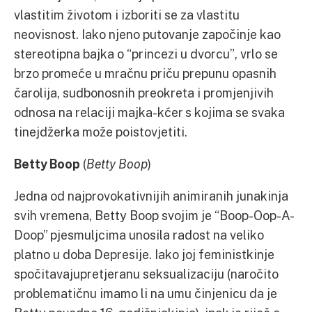
vlastitim životom i izboriti se za vlastitu
neovisnost. Iako njeno putovanje započinje kao
stereotipna bajka o “princezi u dvorcu”, vrlo se
brzo promeće u mračnu priču prepunu opasnih
čarolija, sudbonosnih preokreta i promjenjivih
odnosa na relaciji majka-kćer s kojima se svaka
tinejdžerka može poistovjetiti.
Betty Boop
(
Betty Boop
)
Jedna od najprovokativnijih animiranih junakinja
svih vremena, Betty Boop svojim je “Boop-Oop-A-
Doop” pjesmuljcima unosila radost na veliko
platno u doba Depresije. Iako joj feministkinje
spočitavajupretjeranu seksualizaciju (naročito
problematičnu imamo li na umu činjenicu da je