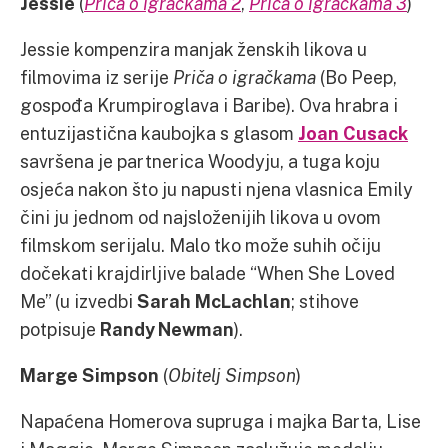
Jessie
(
Priča o igračkama 2
,
Priča o igračkama 3
)
Jessie kompenzira manjak ženskih likova u
filmovima iz serije
Priča o igračkama
(Bo Peep,
gospođa Krumpiroglava i Baribe). Ova hrabra i
entuzijastična kaubojka s glasom
Joan Cusack
savršena je partnerica Woodyju, a tuga koju
osjeća nakon što ju napusti njena vlasnica Emily
čini ju jednom od najsloženijih likova u ovom
filmskom serijalu. Malo tko može suhih očiju
dočekati krajdirljive balade “When She Loved
Me” (u izvedbi
Sarah McLachlan
; stihove
potpisuje
Randy Newman
).
Marge Simpson
(
Obitelj Simpson
)
Napaćena Homerova supruga i majka Barta, Lise