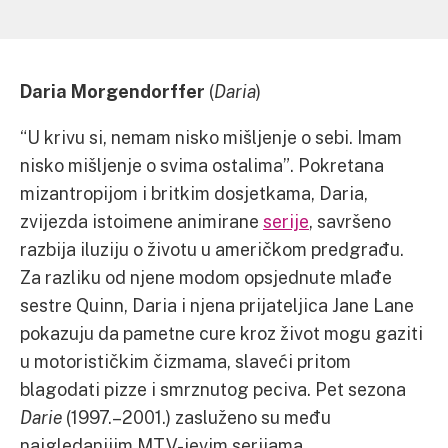
Daria Morgendorffer
(
Daria
)
“U krivu si, nemam nisko mišljenje o sebi. Imam
nisko mišljenje o svima ostalima”. Pokretana
mizantropijom i britkim dosjetkama, Daria,
zvijezda istoimene animirane
serije
, savršeno
razbija iluziju o životu u američkom predgrađu.
Za razliku od njene modom opsjednute mlađe
sestre Quinn, Daria i njena prijateljica Jane Lane
pokazuju da pametne cure kroz život mogu gaziti
u motorističkim čizmama, slaveći pritom
blagodati pizze i smrznutog peciva. Pet sezona
Darie
(1997.–2001.) zasluženo su među
najgledanijim MTV-jevim serijama.