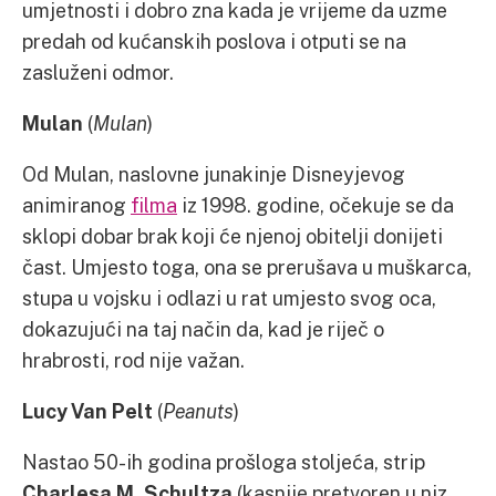
umjetnosti i dobro zna kada je vrijeme da uzme
predah od kućanskih poslova i otputi se na
zasluženi odmor.
Mulan
(
Mulan
)
Od Mulan, naslovne junakinje Disneyjevog
animiranog
filma
iz 1998. godine, očekuje se da
sklopi dobar brak koji će njenoj obitelji donijeti
čast. Umjesto toga, ona se prerušava u muškarca,
stupa u vojsku i odlazi u rat umjesto svog oca,
dokazujući na taj način da, kad je riječ o
hrabrosti, rod nije važan.
Lucy Van Pelt
(
Peanuts
)
Nastao 50-ih godina prošloga stoljeća, strip
Charlesa M. Schultza
(kasnije pretvoren u niz