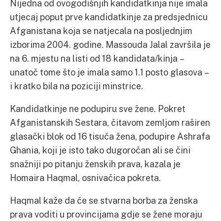
Nijedna od ovogodišnjih kandidatkinja nije imala
utjecaj poput prve kandidatkinje za predsjednicu
Afganistana koja se natjecala na posljednjim
izborima 2004. godine. Massouda Jalal završila je
na 6. mjestu na listi od 18 kandidata/kinja –
unatoč tome što je imala samo 1.1 posto glasova –
i kratko bila na poziciji minstrice.
Kandidatkinje ne podupiru sve žene. Pokret
Afganistanskih Sestara, čitavom zemljom raširen
glasački blok od 16 tisuća žena, podupire Ashrafa
Ghania, koji je isto tako dugoročan ali se čini
snažniji po pitanju ženskih prava, kazala je
Homaira Haqmal, osnivačica pokreta.
Haqmal kaže da će se stvarna borba za ženska
prava voditi u provincijama gdje se žene moraju