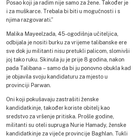
Posao koji ja radim nije samo za žene. Također je
i za muškarce. Trebala bi biti u mogućnosti i s
njima razgovarati.”
Malika Mayeelzada, 45-ogodišnja učiteljica,
odbijala je nositi burku za vrijeme talibanske ere
sve dok ju militanti nisu pretukli palicom, slomivši
joj tako ruku. Skinula ju je prije 8 godina, nakon
pada Talibana – samo da bi ju ponovno obukla kad
je objavila svoju kandidaturu za mjesto u
provinciji Parwan.
Oni koji pokušavaju zastrašiti ženske
kandidatkinje, također koriste obitelj kao
sredstvo za vršenje pritiska. Prošle godine,
militanti su oteli supruga Nurie Hamady, ženske
kandidatkinje za vijeće provincije Baghlan. Tukli