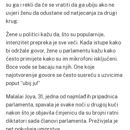
su ga i rekli da će se vratiti da ga ubiju ako ne
uvjeri ženu da odustane od natjecanja za drugi
krug.
Žene u politici kažu da, što su popularnije,
intenzitet prepreka je sve veći. Kada istupe kako
bi održale govor, žene u parlamentu kažu kako
često primijete kako su im mikrofoni isključeni.
Boce vode se bacaju na njih. One koje
najotvorenije govore se često susreću s uzvicima
poput “ubij ju!”
Malalai Joya, 31, jedna od najmlađih pripadnica
parlamenta, spavala je svake noći u drugoj kući
nakon što je objavila činjenicu da su brojni ratni
diktatori sada članovi parlamenta. Preživjela je
pet pokušaja umorstva.