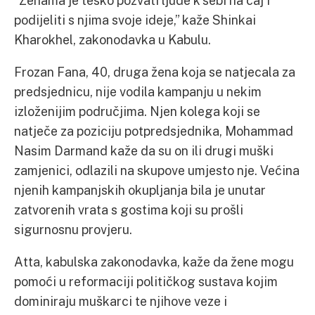
“Ženama je teško pozvati ljude k sebi na čaj i
podijeliti s njima svoje ideje,” kaže Shinkai
Kharokhel, zakonodavka u Kabulu.
Frozan Fana, 40, druga žena koja se natjecala za
predsjednicu, nije vodila kampanju u nekim
izloženijim područjima. Njen kolega koji se
natječe za poziciju potpredsjednika, Mohammad
Nasim Darmand kaže da su on ili drugi muški
zamjenici, odlazili na skupove umjesto nje. Većina
njenih kampanjskih okupljanja bila je unutar
zatvorenih vrata s gostima koji su prošli
sigurnosnu provjeru.
Atta, kabulska zakonodavka, kaže da žene mogu
pomoći u reformaciji političkog sustava kojim
dominiraju muškarci te njihove veze i