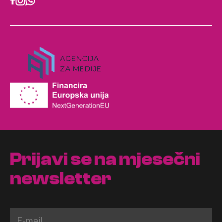
Prijavi se na mjesečni
newsletter