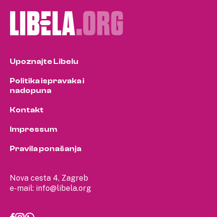
Upoznajte Libelu
Politika ispravaka i
nadopuna
Kontakt
Impressum
Pravila ponašanja
Nova cesta 4, Zagreb
e-mail:
info@libela.org