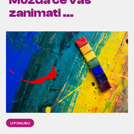
Možda će vas
zanimati ...
U FOKUSU