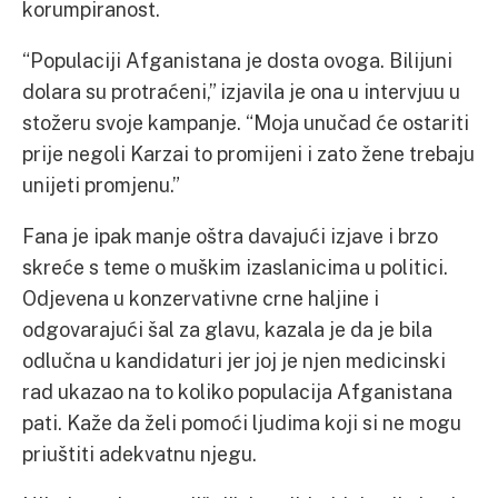
korumpiranost.
“Populaciji Afganistana je dosta ovoga. Bilijuni
dolara su protraćeni,” izjavila je ona u intervjuu u
stožeru svoje kampanje. “Moja unučad će ostariti
prije negoli Karzai to promijeni i zato žene trebaju
unijeti promjenu.”
Fana je ipak manje oštra davajući izjave i brzo
skreće s teme o muškim izaslanicima u politici.
Odjevena u konzervativne crne haljine i
odgovarajući šal za glavu, kazala je da je bila
odlučna u kandidaturi jer joj je njen medicinski
rad ukazao na to koliko populacija Afganistana
pati. Kaže da želi pomoći ljudima koji si ne mogu
priuštiti adekvatnu njegu.