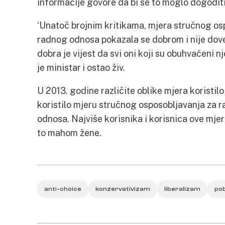
informacije govore da bi se to moglo dogoditi
‘Unatoč brojnim kritikama, mjera stručnog osp
radnog odnosa pokazala se dobrom i nije dove
dobra je vijest da svi oni koji su obuhvaćeni nj
je ministar i ostao živ.
U 2013. godine različite oblike mjera koristilo
koristilo mjeru stručnog osposobljavanja za r
odnosa. Najviše korisnika i korisnica ove mjer
to mahom žene.
anti-choice
konzervativizam
liberalizam
po