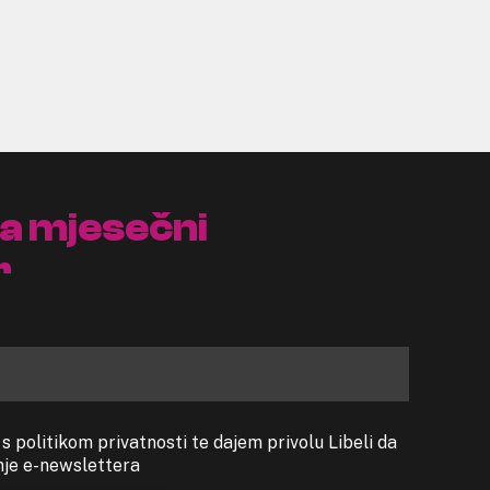
na mjesečni
r
 politikom privatnosti te dajem privolu Libeli da
anje e-newslettera