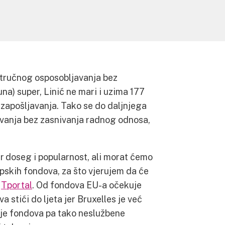
 stručnog osposobljavanja bez
a) super, Linić ne mari i uzima 177
zapošljavanja. Tako se do daljnjega
avanja bez zasnivanja radnog odnosa,
r doseg i popularnost, ali morat ćemo
opskih fondova, za što vjerujem da će
o
Tportal
. Od fondova EU-a očekuje
va stići do ljeta jer Bruxelles je već
nje fondova pa tako neslužbene