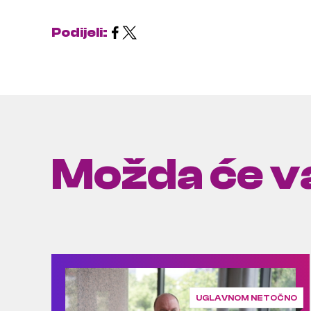
Podijeli:
Možda će va
UGLAVNOM NETOČNO