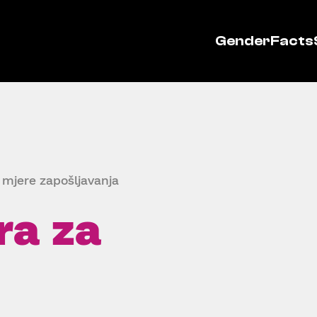
GenderFacts
u mjere zapošljavanja
ra za