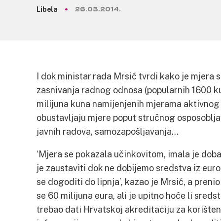
Libela
26.03.2014.
I dok ministar rada Mrsić tvrdi kako je mjera
zasnivanja radnog odnosa (popularnih 1600 kun
milijuna kuna namijenjenih mjerama aktivnog 
obustavljaju mjere poput stručnog osposoblj
javnih radova, samozapošljavanja…
‘Mjera se pokazala učinkovitom, imala je doba
je zaustaviti dok ne dobijemo sredstva iz eur
se dogoditi do lipnja’, kazao je Mrsić, a preni
se 60 milijuna eura, ali je upitno hoće li sredst
trebao dati Hrvatskoj akreditaciju za korište