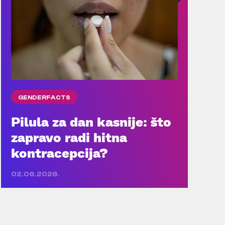
GENDERFACTS
Pilula za dan kasnije: što
zapravo radi hitna
kontracepcija?
02.06.2026.