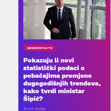
GENDERFACTS
Pokazuju li novi
statistički podaci o
pobačajima promjene
dugogodišnjih trendova,
kako tvrdi ministar
Šipić?
31.07.2026.