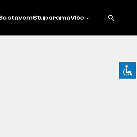
Sa stavom
Stup srama
Više