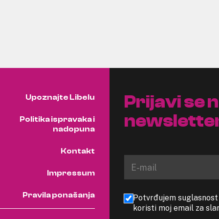
Prijavi se 
Upoznajte Libelu
newslette
Politika ispravaka i
nadopuna
Kontakt
Impressum
Pravila ponašanja
Potvrđujem suglasnost s
koristi moj email za sl