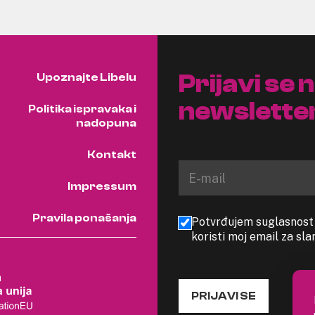
Prijavi se 
Upoznajte Libelu
newslette
Politika ispravaka i
nadopuna
Kontakt
Impressum
Pravila ponašanja
Potvrđujem suglasnost s
koristi moj email za sl
PRIJAVI SE