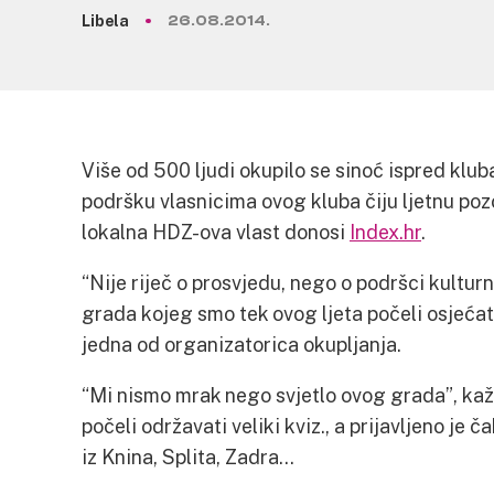
Libela
26.08.2014.
Više od 500 ljudi okupilo se sinoć ispred klub
podršku vlasnicima ovog kluba čiju ljetnu pozo
lokalna HDZ-ova vlast donosi
Index.hr
.
“Nije riječ o prosvjedu, nego o podršci kultu
grada kojeg smo tek ovog ljeta počeli osjeća
jedna od organizatorica okupljanja.
“Mi nismo mrak nego svjetlo ovog grada”, kažu
počeli održavati veliki kviz., a prijavljeno je 
iz Knina, Splita, Zadra…