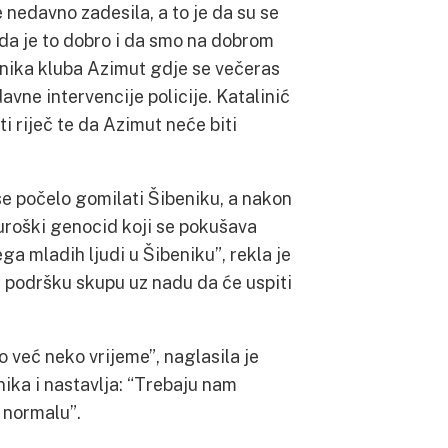
e nedavno zadesila, a to je da su se
mo da je to dobro i da smo na dobrom
nika kluba Azimut gdje se večeras
vne intervencije policije. Katalinić
i riječ te da Azimut neće biti
se počelo gomilati Šibeniku, a nakon
turoški genocid koji se pokušava
ga mladih ljudi u Šibeniku”, rekla je
i podršku skupu uz nadu da će uspiti
 već neko vrijeme”, naglasila je
nika i nastavlja: “Trebaju nam
 normalu”.