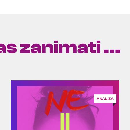
s zanimati ...
ANALIZA