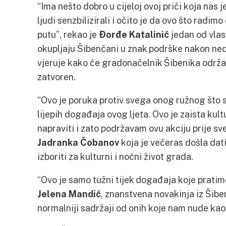
“Ima nešto dobro u cijeloj ovoj priči koja nas j
ljudi senzbilizirali i očito je da ovo što radi
putu”, rekao je
Đorđe Katalinić
jedan od vlas
okupljaju Šibenčani u znak podrške nakon neda
vjeruje kako će gradonačelnik Šibenika održat
zatvoren.
“Ovo je poruka protiv svega onog ružnog što 
lijepih događaja ovog ljeta. Ovo je zaista kul
napraviti i zato podržavam ovu akciju prije sve
Jadranka Čobanov
koja je večeras došla dat
izboriti za kulturni i noćni život grada.
“Ovo je samo tužni tijek događaja koje pratimo
Jelena Mandić
, znanstvena novakinja iz Šibe
normalniji sadržaji od onih koje nam nude kao