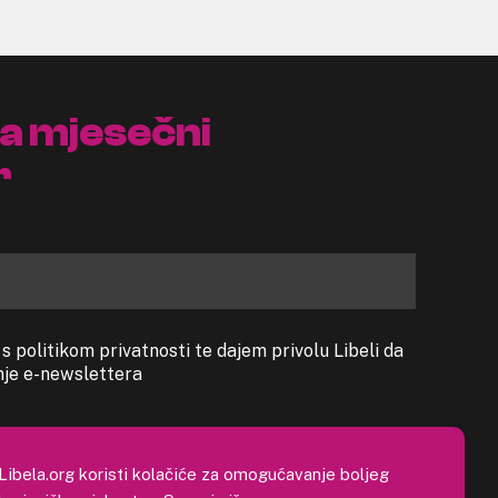
na mjesečni
r
 politikom privatnosti te dajem privolu Libeli da
anje e-newslettera
Libela.org koristi kolačiće za omogućavanje boljeg