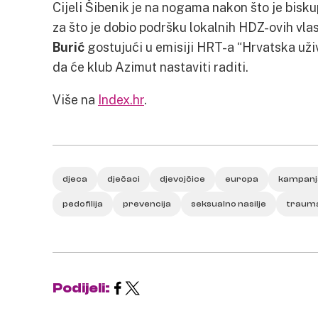
Cijeli Šibenik je na nogama nakon što je bisk
za što je dobio podršku lokalnih HDZ-ovih vla
Burić
gostujući u emisiji HRT-a “Hrvatska uživo
da će klub Azimut nastaviti raditi.
Više na
Index.hr
.
djeca
dječaci
djevojčice
europa
kampanj
pedofilija
prevencija
seksualno nasilje
traum
Podijeli: