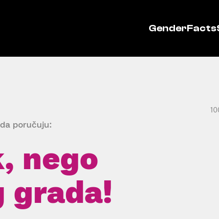
GenderFacts
10
eda poručuju:
, nego
g grada!