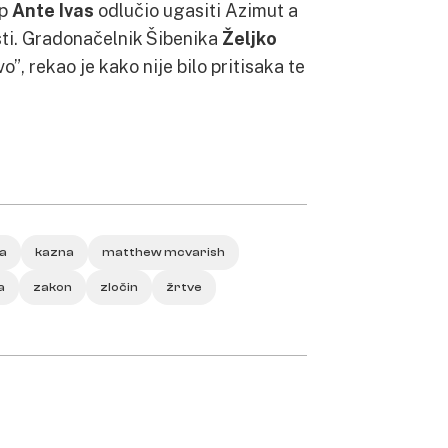
up
Ante Ivas
odlučio ugasiti Azimut a
sti. Gradonačelnik Šibenika
Željko
”, rekao je kako nije bilo pritisaka te
a
kazna
matthew mcvarish
a
zakon
zločin
žrtve