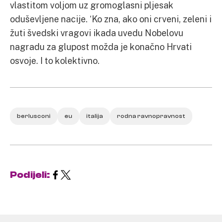
vlastitom voljom uz gromoglasni pljesak
oduševljene nacije. ‘Ko zna, ako oni crveni, zeleni i
žuti švedski vragovi ikada uvedu Nobelovu
nagradu za glupost možda je konačno Hrvati
osvoje. I to kolektivno.
berlusconi
eu
italija
rodna ravnopravnost
Podijeli: