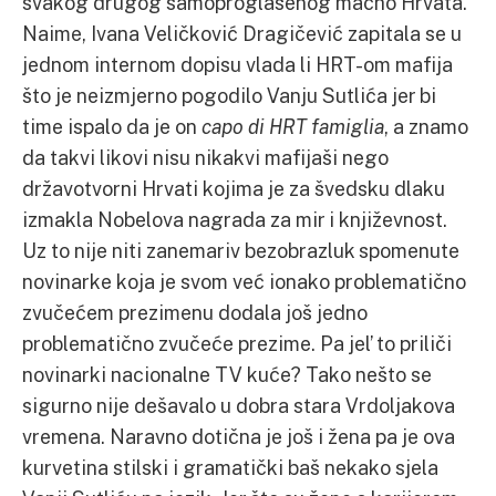
svakog drugog samoproglašenog macho Hrvata.
Naime, Ivana Veličković Dragičević zapitala se u
jednom internom dopisu vlada li HRT-om mafija
što je neizmjerno pogodilo Vanju Sutlića jer bi
time ispalo da je on
capo di HRT famiglia
, a znamo
da takvi likovi nisu nikakvi mafijaši nego
državotvorni Hrvati kojima je za švedsku dlaku
izmakla Nobelova nagrada za mir i književnost.
Uz to nije niti zanemariv bezobrazluk spomenute
novinarke koja je svom već ionako problematično
zvučećem prezimenu dodala još jedno
problematično zvučeće prezime. Pa jel’ to priliči
novinarki nacionalne TV kuće? Tako nešto se
sigurno nije dešavalo u dobra stara Vrdoljakova
vremena. Naravno dotična je još i žena pa je ova
kurvetina stilski i gramatički baš nekako sjela