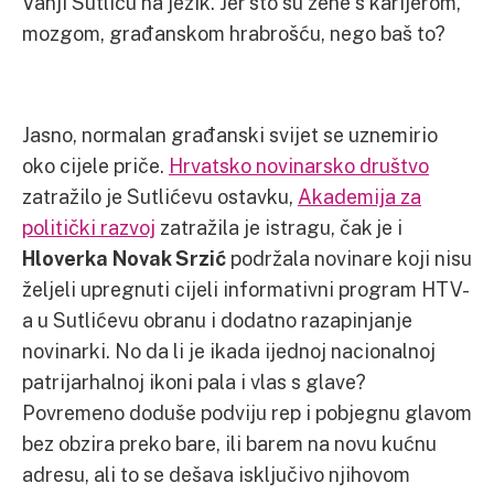
Vanji Sutliću na jezik. Jer što su žene s karijerom,
mozgom, građanskom hrabrošću, nego baš to?
Jasno, normalan građanski svijet se uznemirio
oko cijele priče.
Hrvatsko novinarsko društvo
zatražilo je Sutlićevu ostavku,
Akademija za
politički razvoj
zatražila je istragu, čak je i
Hloverka Novak Srzić
podržala novinare koji nisu
željeli upregnuti cijeli informativni program HTV-
a u Sutlićevu obranu i dodatno razapinjanje
novinarki. No da li je ikada ijednoj nacionalnoj
patrijarhalnoj ikoni pala i vlas s glave?
Povremeno doduše podviju rep i pobjegnu glavom
bez obzira preko bare, ili barem na novu kućnu
adresu, ali to se dešava isključivo njihovom