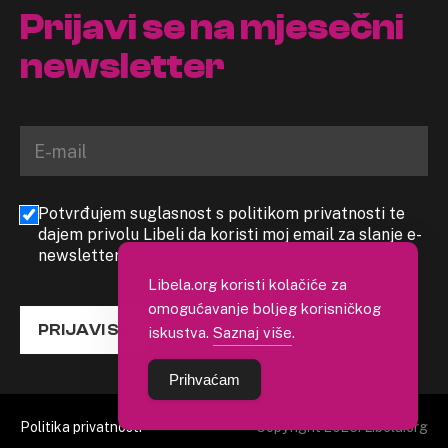
Prijavi se na mjesečni
newsletter
Potvrđujem suglasnost s politikom privatnosti te
dajem privolu Libeli da koristi moj email za slanje e-
newslettera
Libela.org koristi kolačiće za
omogućavanje boljeg korisničkog
PRIJAVI SE
iskustva.
Saznaj više
.
Prihvaćam
Politika privatnosti
Copyright 2026. Libela.org