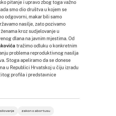
sko pitanje i upravo zbog toga važno
 Kada smo dio društva u kojem se
smo odgovorni, makar bili samo
ržavamo nasilje, zato pozivamo
 ženama kroz sudjelovanje u
venog dlana na javnim mjestima. Od
nkovića
tražimo odluku o konkretnim
anju problema reproduktivnog nasilja
va. Stoga apeliramo da se donese
na u Republici Hrvatskoj u čiju izradu
čitog profila i predstavnice
silovanje
zakon o abortusu