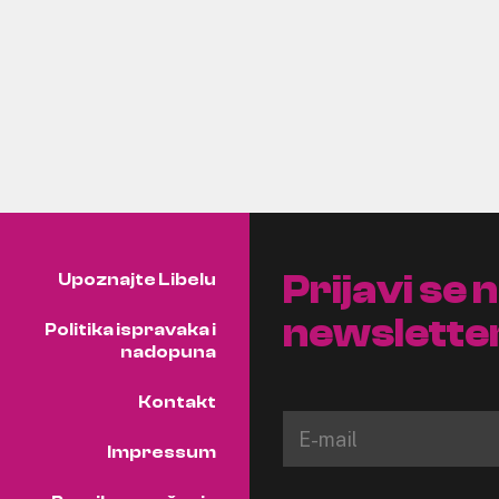
Prijavi se 
Upoznajte Libelu
newslette
Politika ispravaka i
nadopuna
Kontakt
Impressum