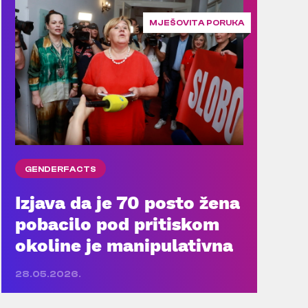
MJEŠOVITA PORUKA
GENDERFACTS
Izjava da je 70 posto žena
pobacilo pod pritiskom
okoline je manipulativna
28.05.2026.