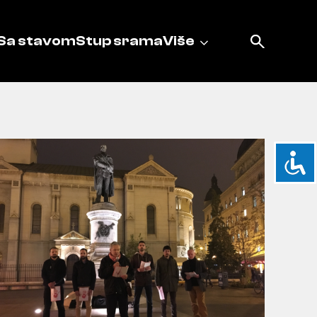
Sa stavom
Stup srama
Više