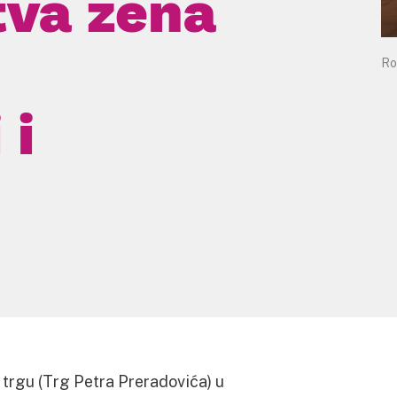
tva žena
Ro
 i
 trgu (Trg Petra Preradovića) u