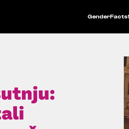
GenderFacts
utnju:
ali