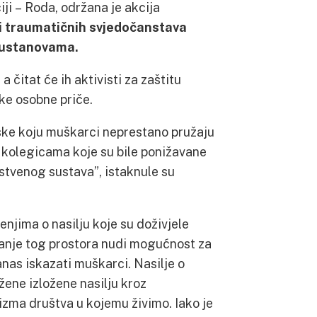
iji – Roda, održana je akcija
 i traumatičnih svjedočanstava
 ustanovama.
 čitat će ih aktivisti za zaštitu
ake osobne priče.
drške koju muškarci neprestano pružaju
i kolegicama koje su bile ponižavane
vstvenog sustava”, istaknule su
njima o nasilju koje su doživjele
ranje tog prostora nudi mogućnost za
anas iskazati muškarci. Nasilje o
žene izložene nasilju kroz
izma društva u kojemu živimo. Iako je