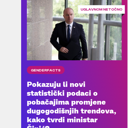
UGLAVNOM NETOČNO
GENDERFACTS
Pokazuju li novi
statistički podaci o
pobačajima promjene
dugogodišnjih trendova,
kako tvrdi ministar