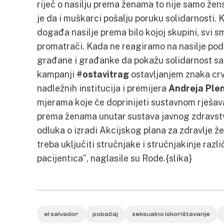
riječ o nasilju prema ženama to nije samo žen
je da i muškarci pošalju poruku solidarnosti.
događa nasilje prema bilo kojoj skupini, svi 
promatrači. Kada ne reagiramo na nasilje pod
građane i građanke da pokažu solidarnost sa
kampanji
#ostavitrag
ostavljanjem znaka cr
nadležnih institucija i premijera
Andreja Ple
mjerama koje će doprinijeti sustavnom rješav
prema ženama unutar sustava javnog zdravst
odluka o izradi Akcijskog plana za zdravlje že
treba uključiti stručnjake i stručnjakinje razli
pacijentica”, naglasile su Rode.{slika}
el salvador
pobačaj
seksualno iskorištavanje