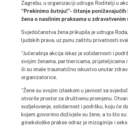
Zagrebu, u organizaciji udruge Roditelji u akc
“Prekinimo šutnju!”- čitanje ponižavajućih
žena o nasilnim praksama u zdravstvenim
Svjedočanstva žena prikupila je udruga Roda, a
ljudskih prava, uz punu zaštitu privatnosti sv
“Jučerašnja akcija iskaz je solidarnosti i po
svojim ženama, partnericama, prijateljicama 
ili su imale traumatično iskustvo unutar zdra
organizatorice.
“
Žene su svojim izlaskom u javnost sa svjedoče
otvorile prostor za društvenu promjenu. Otva
sudjelovanje, solidarnost i podršku, koju će d
kojem govorimo doživjele su žene, a to što su 
ginekološke prakse odraz je mizoginije i seks