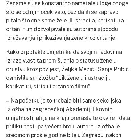
Ženama su se konstantno nametale uloge onoga
što se od njih očekivalo, bez da ih se zapravo
pitalo što one same žele. Ilustracija, karikatura i
crtani film dozvoljavale su autorima slobodu
izražavanja i prikazivanja žene kroz crtanje.
Kako bi potakle umjetnike da svojim radovima
izraze vlastita promišljanja o statusu žene u
društvu kroz povijest, Željka Mezić i Sanja Pribić
osmislile su izložbu “Lik žene u ilustraciji,
karikaturi, stripu i crtanom filmu”.
– Na početku je to trebala biti samo sekcijska
izložba na zagrebačkoj Akademiji likovnih
umjetnosti, ali je na kraju prerasla te okvire i dala
priliku nastupa većem broju autora. Izložba je
sredinom prošle godine bila u Zagrebu, nakon