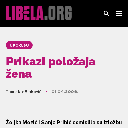
Skip
to
content
U FOKUSU
Prikazi položaja
žena
Tomislav Sinković
01.04.2009.
Željka Mezić i Sanja Pribić osmislile su izložbu