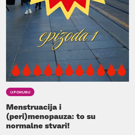
U FOKUSU
Menstruacija i
(peri)menopauza: to su
normalne stvari!