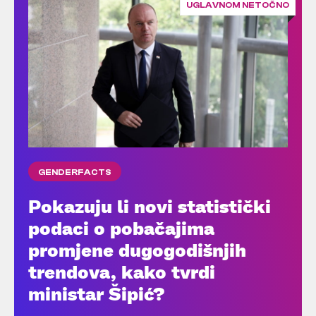
UGLAVNOM NETOČNO
GENDERFACTS
Pokazuju li novi statistički
podaci o pobačajima
promjene dugogodišnjih
trendova, kako tvrdi
ministar Šipić?