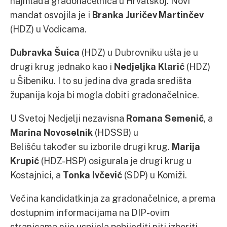
najmlađa gradonačelnica u Hrvatskoj. Novi
mandat osvojila je i
Branka Juričev Martinčev
(HDZ) u Vodicama.
Dubravka Šuica
(HDZ) u Dubrovniku ušla je u
drugi krug jednako kao i
Nedjeljka Klarić
(HDZ)
u Šibeniku. I to su jedina dva grada središta
županija koja bi mogla dobiti gradonačelnice.
U Svetoj Nedjelji nezavisna
Romana Semenić
, a
Marina Novoselnik
(HDSSB) u
Belišću također su izborile drugi krug.
Marija
Krupić
(HDZ-HSP) osigurala je drugi krug u
Kostajnici, a
Tonka Ivčević
(SDP) u Komiži.
Većina kandidatkinja za gradonačelnice, a prema
dostupnim informacijama na DIP-ovim
stranicama nije uspijela pobijediti niti izboriti