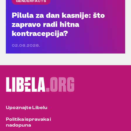
GENDERFACTS
Pilula za dan kasnije: što
zapravo radi hitna
kontracepcija?
02.06.2026.
Upoznajte Libelu
Politika ispravaka i
nadopuna