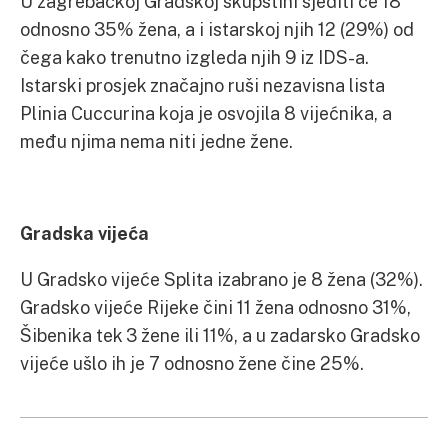
U zagrebačkoj Gradskoj skupštini sjediti će 18
odnosno 35% žena, a i istarskoj njih 12 (29%) od
čega kako trenutno izgleda njih 9 iz IDS-a.
Istarski prosjek značajno ruši nezavisna lista
Plinia Cuccurina koja je osvojila 8 vijećnika, a
među njima nema niti jedne žene.
Gradska vijeća
U Gradsko vijeće Splita izabrano je 8 žena (32%).
Gradsko vijeće Rijeke čini 11 žena odnosno 31%,
Šibenika tek 3 žene ili 11%, a u zadarsko Gradsko
vijeće ušlo ih je 7 odnosno žene čine 25%.