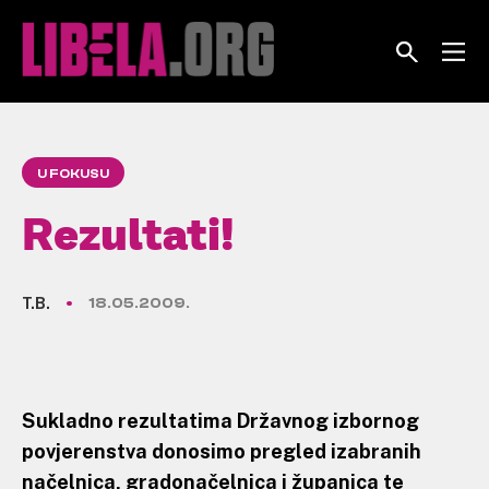
Skip
to
content
U FOKUSU
Rezultati!
T.B.
18.05.2009.
Sukladno rezultatima Državnog izbornog
povjerenstva donosimo pregled izabranih
načelnica, gradonačelnica i županica te