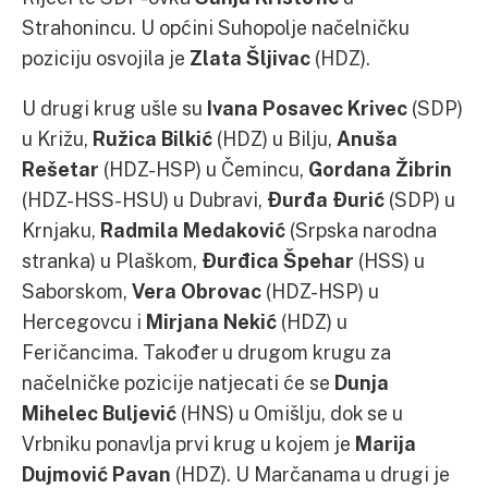
Strahonincu. U općini Suhopolje načelničku
poziciju osvojila je
Zlata Šljivac
(HDZ).
U drugi krug ušle su
Ivana Posavec Krivec
(SDP)
u Križu,
Ružica Bilkić
(HDZ) u Bilju,
Anuša
Rešetar
(HDZ-HSP) u Čemincu,
Gordana Žibrin
(HDZ-HSS-HSU) u Dubravi,
Đurđa Đurić
(SDP) u
Krnjaku,
Radmila Medaković
(Srpska narodna
stranka) u Plaškom,
Đurđica Špehar
(HSS) u
Saborskom,
Vera Obrovac
(HDZ-HSP) u
Hercegovcu i
Mirjana Nekić
(HDZ) u
Feričancima. Također u drugom krugu za
načelničke pozicije natjecati će se
Dunja
Mihelec Buljević
(HNS) u Omišlju, dok se u
Vrbniku ponavlja prvi krug u kojem je
Marija
Dujmović Pavan
(HDZ). U Marčanama u drugi je