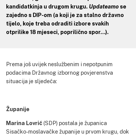
kandidatkinja u drugom krugu.
Updateamo
se
zajedno s DIP-om (a koji je za stalno državno
tijelo, koje treba odraditi izbore svakih
otprilike 18 mjeseci, poprilično spor…).
Prema još uvijek neslužbenim i nepotpunim
podacima Državnog izbornog povjerenstva
situacija je sljedeća:
Županije
Marina Lovrić
(SDP) postala je županica
Sisačko-moslavačke županije u prvom krugu, dok