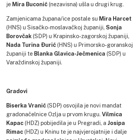
je
Mira Buconić
(nezavisna) ušla u drugi krug.
Zamjenicama župana/ice postale su
Mira Harcet
(HNS) u Sisačko-moslavačkoj županiji,
Sonja
Borovčak
(SDP) u Krapinsko-zagorskoj županiji,
Nada Turina Đurić
(HNS) u Primorsko-goranskoj
županiji te
Blanka Glavica-Ječmenica
(SDP) u
Varaždinskoj županiji.
Gradovi
Biserka Vranić
(SDP) osvojila je novi mandat
gradonačelnice Ozlja u prvom krugu.
Vilmica
Kapac
(HDZ) pobijedila je u Pregradi, a
Josipa
Rimac
(HDZ) u Kninu te je najvjerojatnije i dalje