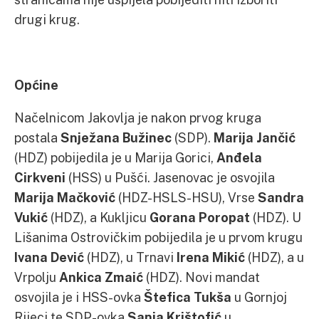
drugi krug.
Općine
Načelnicom Jakovlja je nakon prvog kruga
postala
Snježana Bužinec
(SDP).
Marija Jančić
(HDZ) pobijedila je u Marija Gorici,
Anđela
Cirkveni
(HSS) u Pušći. Jasenovac je osvojila
Marija Mačković
(HDZ-HSLS-HSU), Vrse
Sandra
Vukić
(HDZ), a Kukljicu
Gorana Poropat
(HDZ). U
Lišanima Ostrovičkim pobijedila je u prvom krugu
Ivana Dević
(HDZ), u Trnavi
Irena Mikić
(HDZ), a u
Vrpolju
Ankica Zmaić
(HDZ). Novi mandat
osvojila je i HSS-ovka
Štefica Tukša
u Gornjoj
Rijeci te SDP-ovka
Sanja Krištofić
u