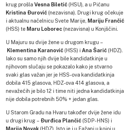
krug prošla
Vesna Biletić
(HSU), a u Pićanu
Kristina Đurović
(nezavisna). Drugi krug očekuje
i aktualnu načelnicu Svete Marije,
Mariju Frančić
(HSS) te
Maru Loborec
(nezavisna) u Konjščini.
U Majuru su dvije žene u drugom krugu –
Klementina Karanović
(HSS) i
Ana Šarić
(HDZ).
Iako su samo njih dvije bile kandidatkinje u
njihovom slučaju se pokazalo kako je stvarno
svaki glas važan jer je HSS-ova kandidatkinja
dobila 415 glasova, HDZ-ova 414 glasova, a
nevažećih je bilo 12 i time niti jedna kandidatkinja
nije dobila potrebnih 50% + jedan glas.
U Starom Gradu na Hvaru također dvije žene idu
u drugi krug –
Đurđica Plančić
(SDP-HNS) i
Marija Novak
(HDZ). Isto je i u Fažani u kojoj u