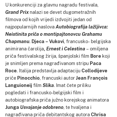
U konkurenciji za glavnu nagradu festivala,
Grand Prix
nalazi se devet dugometražnih
filmova od kojih vrijedi izdvojiti jedan od
najpopularnijih naslova
Autobiografija lažljivca:
Neistinita priča o montipajtonovcu Grahamu
Chapmanu
.
Djeca – Vukovi
, francusko- belgijska
animirana čarolija
,
Ernest i Celestina
– omiljena
priča festivalskog žirija, španjolski film
Bore
koji
je snimljen prema nagrađivanom stripu
Paca
Roce
. Italija predstavlja adaptaciju
Collodijeve
priče
Pinocchio
, francuski autor
Jean
François
Languioneij
film
Slika
. Imat ćete priliku
pogledati i francusko-belgijski film i
autobiografska priča južno korejskog animatora
Junga
Usvajanje odobreno
, te hvaljena i
nagrađivana priča debitantskog autora
Chrisa