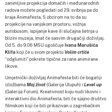
zanimljive projekcija domaćih i međunarodnih
radova možete pogledati od 29. svibnja pa do
kraja Animafesta. S obzirom na to da su
projekcije na vanjskom prostoru, vožnja
autobusom, ispijanje kave ili slučajna šetnja u
blizini muzeja, imat će sasvim drugačiji doživljaj.
Od 5. do 9.06 MSU ugošćuje
Ivana Marušića
Klifa
koji će u svom projektu
Volim crtiće
“odglumiti” pokrete tipične za rane animirane
likove.
Umjetnički doživljaj Animafesta biti će bogatiji
izložbama
Moj život
(Galerija Ulupuh) i
Level up
(Galerija Forum). Kreativnost koju nudi likovni i
interaktivni dio Animafesta, biti će sjajno društvo
filmskom koji će biti prikazivan u zagrebačkim