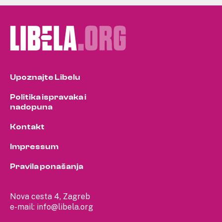
Upoznajte Libelu
Politika ispravaka i
nadopuna
Kontakt
Impressum
Pravila ponašanja
Nova cesta 4, Zagreb
e-mail:
info@libela.org