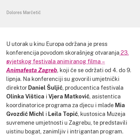
Dolores Marčetić
U utorak u kinu Europa održana je press
konferencija povodom skorašnjeg otvaranja
23.
s
vjetskog festivala animiranog filma –
Animafesta Zagreb
, koji će se održati od 4. do 9.
lipnja. Na konferenciji su govorili umjetnički
direktor
Daniel Šuljić
, producentica festivala
Olinka Vištica
i
Vjera Matković
, asistentica
koordinatorice programa za djecu i mlade
Mia
Gvozdić Michl
i
Leila Topić
, kustosica Muzeja
suvremene umjetnosti u Zagrebu, te predstavili
uistinu bogat, zanimljiv i intrigantan program.