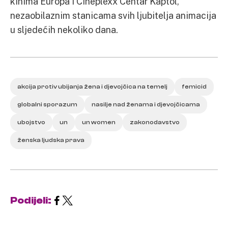
kinima Europa i Cineplexx Centar Kaptol,
nezaobilaznim stanicama svih ljubitelja animacija
u sljedećih nekoliko dana.
akcija protiv ubijanja žena i djevojčica na temelj
femicid
globalni sporazum
nasilje nad ženama i djevojčicama
ubojstvo
un
un women
zakonodavstvo
ženska ljudska prava
Podijeli: