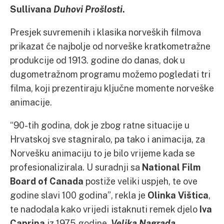
Sullivana
Duhovi Prošlosti
.
Presjek suvremenih i klasika norveških filmova
prikazat će najbolje od norveške kratkometražne
produkcije od 1913. godine do danas, dok u
dugometražnom programu možemo pogledati tri
filma, koji prezentiraju ključne momente norveške
animacije.
“90-tih godina, dok je zbog ratne situacije u
Hrvatskoj sve stagniralo, pa tako i animacija, za
Norvešku animaciju to je bilo vrijeme kada se
profesionalizirala. U suradnji sa
National Film
Board of Canada
postiže veliki uspjeh, te ove
godine slavi 100 godina”, rekla je
Olinka Vištica
,
te nadodala kako vrijedi istaknuti remek djelo
Iva
Caprina
iz 1975 godine,
Velika Nagrada