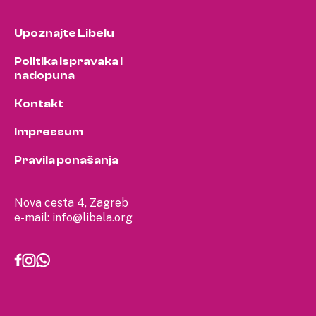
Upoznajte Libelu
Politika ispravaka i
nadopuna
Kontakt
Impressum
Pravila ponašanja
Nova cesta 4, Zagreb
e-mail:
info@libela.org