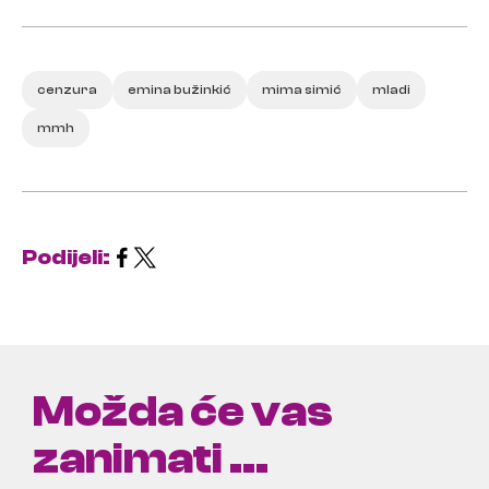
cenzura
emina bužinkić
mima simić
mladi
mmh
Podijeli:
Možda će vas
zanimati ...