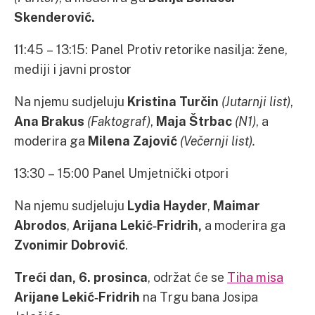
Skenderović.
11:45 – 13:15: Panel Protiv retorike nasilja: žene,
mediji i javni prostor
Na njemu sudjeluju
Kristina Turčin
(Jutarnji list)
,
Ana Brakus
(Faktograf)
,
Maja Štrbac
(N1)
, a
moderira ga
Milena Zajović
(Večernji list).
13:30 – 15:00 Panel Umjetnički otpori
Na njemu sudjeluju
Lydia Hayder
,
Maimar
Abrodos
,
Arijana Lekić‐Fridrih,
a moderira ga
Zvonimir Dobrović
.
Treći dan, 6. prosinca
, održat će se
Tiha misa
Arijane Lekić‐Fridrih
na Trgu bana Josipa