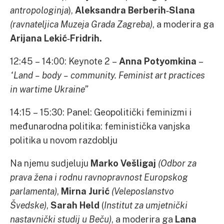
antropologinja
),
Aleksandra Berberih‐Slana
(ravnateljica Muzeja Grada Zagreba)
, a moderira ga
Arijana Lekić‐Fridrih.
12:45 – 14:00: Keynote 2 –
Anna Potyomkina
–
“Land – body – community. Feminist art practices
in wartime Ukraine”
14:15 – 15:30: Panel: Geopolitički feminizmi i
međunarodna politika: feministička vanjska
politika u novom razdoblju
Na njemu sudjeluju
Marko Vešligaj
(Odbor za
prava žena i rodnu ravnopravnost Europskog
parlamenta)
,
Mirna Jurić
(Veleposlanstvo
Švedske)
,
Sarah Held
(
Institut za umjetnički
nastavnički studij u Beču)
, a moderira ga
Lana