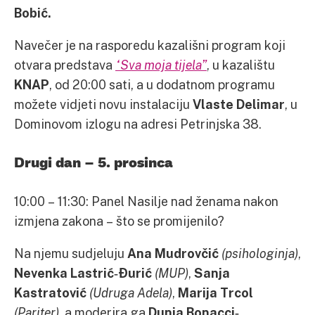
Bobić.
Navečer je na rasporedu kazališni program koji
otvara predstava
“Sva moja tijela”
, u kazalištu
KNAP
, od 20:00 sati, a u dodatnom programu
možete vidjeti novu instalaciju
Vlaste Delimar
, u
Dominovom izlogu na adresi Petrinjska 38.
Drugi dan – 5. prosinca
10:00 – 11:30: Panel Nasilje nad ženama nakon
izmjena zakona – što se promijenilo?
Na njemu sudjeluju
Ana Mudrovčić
(psihologinja)
,
Nevenka Lastrić‐Đurić
(MUP)
,
Sanja
Kastratović
(Udruga Adela)
,
Marija Trcol
(Pariter)
, a moderira ga
Dunja Bonacci‐