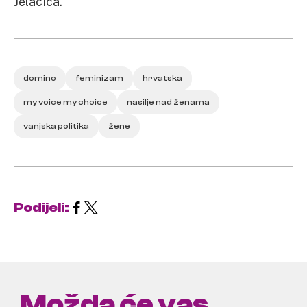
Jelačića.
domino
feminizam
hrvatska
my voice my choice
nasilje nad ženama
vanjska politika
žene
Podijeli:
Možda će vas