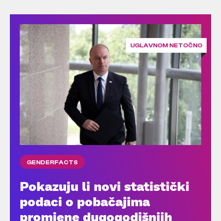
UGLAVNOM NETOČNO
GENDERFACTS
Pokazuju li novi statistički
podaci o pobačajima
promjene dugogodišnjih