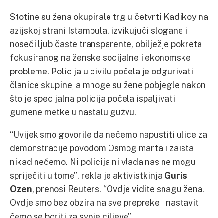
Stotine su žena okupirale trg u četvrti Kadikoy na
azijskoj strani Istambula, izvikujući slogane i
noseći ljubičaste transparente, obilježje pokreta
fokusiranog na ženske socijalne i ekonomske
probleme. Policija u civilu počela je odgurivati
članice skupine, a mnoge su žene pobjegle nakon
što je specijalna policija počela ispaljivati
gumene metke u nastalu gužvu.
“Uvijek smo govorile da nećemo napustiti ulice za
demonstracije povodom Osmog marta i zaista
nikad nećemo. Ni policija ni vlada nas ne mogu
spriječiti u tome”, rekla je aktivistkinja
Guris
Ozen
, prenosi Reuters. “Ovdje vidite snagu žena.
Ovdje smo bez obzira na sve prepreke i nastavit
ćemo se boriti za svoje ciljeve”.