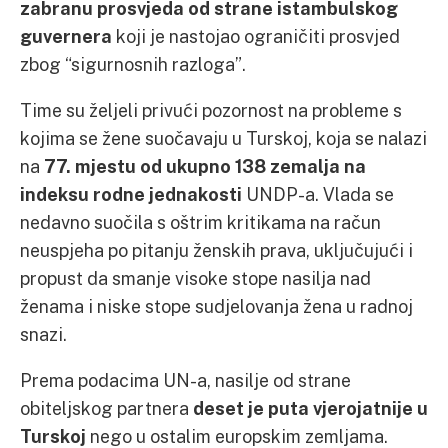
zabranu prosvjeda od strane istambulskog
guvernera
koji je nastojao ograničiti prosvjed
zbog “sigurnosnih razloga”.
Time su željeli privući pozornost na probleme s
kojima se žene suočavaju u Turskoj, koja se nalazi
na
77. mjestu od ukupno 138 zemalja na
indeksu rodne jednakosti
UNDP-a. Vlada se
nedavno suočila s oštrim kritikama na račun
neuspjeha po pitanju ženskih prava, uključujući i
propust da smanje visoke stope nasilja nad
ženama i niske stope sudjelovanja žena u radnoj
snazi.
Prema podacima UN-a, nasilje od strane
obiteljskog partnera
deset je puta vjerojatnije u
Turskoj
nego u ostalim europskim zemljama.