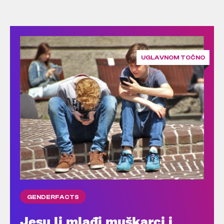
UGLAVNOM TOČNO
GENDERFACTS
Jesu li mlađi muškarci i