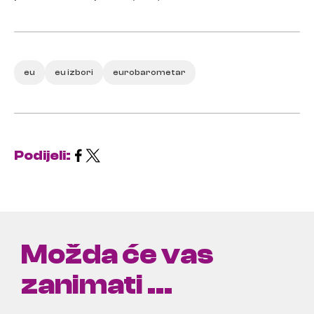
eu
eu izbori
eurobarometar
Podijeli:
Možda će vas
zanimati ...