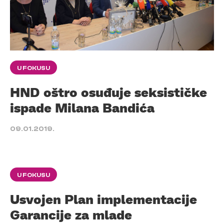
U FOKUSU
HND oštro osuđuje seksističke
ispade Milana Bandića
09.01.2019.
U FOKUSU
Usvojen Plan implementacije
Garancije za mlade