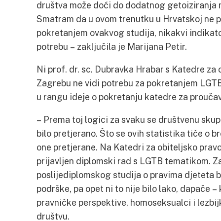
društva može doći do dodatnog getoiziranja m
Smatram da u ovom trenutku u Hrvatskoj ne p
pokretanjem ovakvog studija, nikakvi indikator
potrebu – zaključila je Marijana Petir.
Ni prof. dr. sc. Dubravka Hrabar s Katedre za
Zagrebu ne vidi potrebu za pokretanjem LGTB s
u rangu ideje o pokretanju katedre za proučavan
– Prema toj logici za svaku se društvenu skupi
bilo pretjerano. Što se ovih statistika tiče o br
one pretjerane. Na Katedri za obiteljsko prav
prijavljen diplomski rad s LGTB tematikom. Z
poslijediplomskog studija o pravima djeteta bi
podrške, pa opet ni to nije bilo lako, dapače –
pravničke perspektive, homoseksualci i lezbij
društvu.