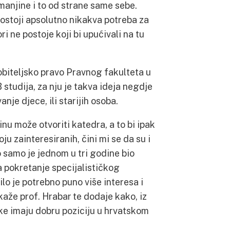
anjine i to od strane same sebe.
ostoji apsolutno nikakva potreba za
i ne postoje koji bi upućivali na tu
 obiteljsko pravo Pravnog fakulteta u
tudija, za nju je takva ideja negdje
je djece, ili starijih osoba.
nu može otvoriti katedra, a to bi ipak
oju zainteresiranih, čini mi se da su i
o samo je jednom u tri godine bio
a pokretanje specijalističkog
lo je potrebno puno više interesa i
 kaže prof. Hrabar te dodaje kako, iz
ke imaju dobru poziciju u hrvatskom