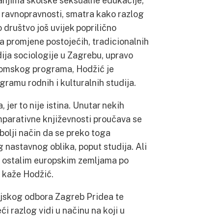
tanjima školske seksualne edukacije,
e ravnopravnosti, smatra kako razlog
o društvo još uvijek poprilično
a promjene postojećih, tradicionalnih
ija sociologije u Zagrebu, upravo
lomskog programa, Hodžić je
ramu rodnih i kulturalnih studija.
jer to nije istina. Unutar nekih
komparativne književnosti proučava se
bolji način da se preko toga
nastavnog oblika, poput studija. Ali
za ostalim europskim zemljama po
– kaže Hodžić.
cijskog odbora Zagreb Pridea te
i razlog vidi u načinu na koji u