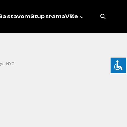
Sa stavom
Stup srama
Više
yerNYC