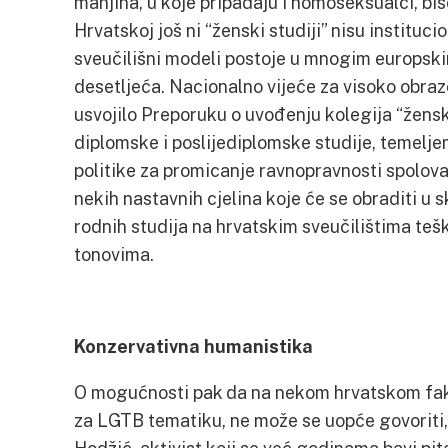
manjina, u koje pripadaju i homoseksualci, bi
Hrvatskoj još ni “ženski studiji” nisu institucio
sveučilišni modeli postoje u mnogim europski
desetljeća. Nacionalno vijeće za visoko obraz
usvojilo Preporuku o uvođenju kolegija “žensk
diplomske i poslijediplomske studije, temelj
politike za promicanje ravnopravnosti spolova. 
nekih nastavnih cjelina koje će se obraditi u s
rodnih studija na hrvatskim sveučilištima teš
tonovima.
Konzervativna humanistika
O mogućnosti pak da na nekom hrvatskom fak
za LGTB tematiku, ne može se uopće govoriti,