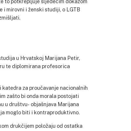
te to potkrepljuje sljedećim dokazom
 i mirovni i ženski studiji, o LGTB
mišljati.
udija u Hrvatskoj Marijana Petir,
u te diplomirana profesorica
i katedra za proučavanje nacionalnih
im zašto bi onda morala postojati
u u društvu- objašnjava Marijana
ja moglo biti i kontraproduktivno.
ekom drukčijem položaju od ostatka