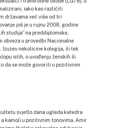
seksualci i transrodne osobe (LGTB), u
nalizirani, iako kao različiti
m državama već više od tri
ovanje još je u rujnu 2008. godine
ih studija” na preddiplomske,
em obveza u provedbi Nacionalne
Izuzev nekolicine kolegija, ili tek
klopu istih, o uvođenju ženskih ili
ko da se može govoriti u pozitivnim
ultetu svjetlo dana ugleda katedra
 a kamoli u pozitivnim tonovima. Amir