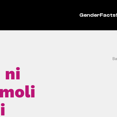
GenderFacts
Ba
 ni
amoli
i