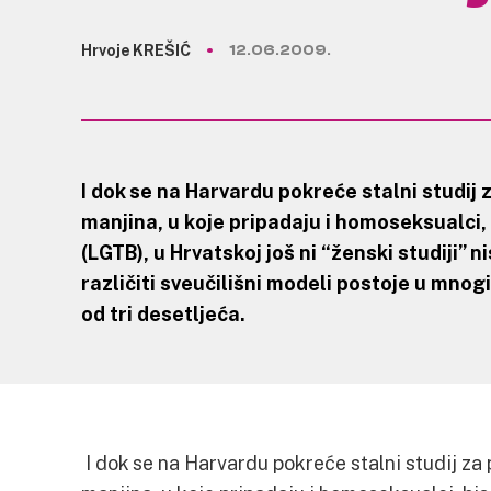
Hrvoje KREŠIĆ
12.06.2009.
I dok se na Harvardu pokreće stalni studij
manjina, u koje pripadaju i homoseksualci,
(LGTB), u Hrvatskoj još ni “ženski studiji” n
različiti sveučilišni modeli postoje u mn
od tri desetljeća.
I dok se na Harvardu pokreće stalni studij z