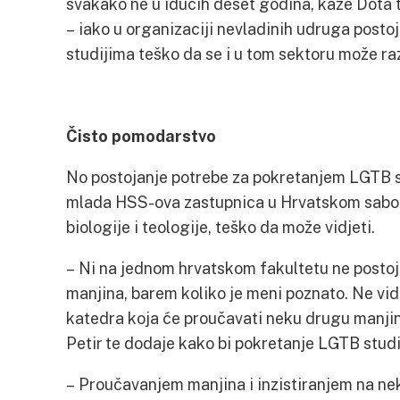
svakako ne u idućih deset godina, kaže Dota 
– iako u organizaciji nevladinih udruga postoje
studijima teško da se i u tom sektoru može raz
Čisto pomodarstvo
No postojanje potrebe za pokretanjem LGTB st
mlada HSS-ova zastupnica u Hrvatskom sabor
biologije i teologije, teško da može vidjeti.
– Ni na jednom hrvatskom fakultetu ne postoj
manjina, barem koliko je meni poznato. Ne vid
katedra koja će proučavati neku drugu manjin
Petir te dodaje kako bi pokretanje LGTB studi
– Proučavanjem manjina i inzistiranjem na n