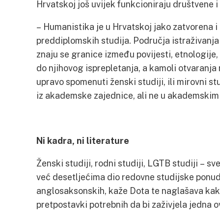
Hrvatskoj još uvijek funkcioniraju društvene 
– Humanistika je u Hrvatskoj jako zatvorena i
preddiplomskih studija. Područja istraživanja 
znaju se granice između povijesti, etnologije, so
do njihovog isprepletanja, a kamoli otvaranja
upravo spomenuti ženski studiji, ili mirovni s
iz akademske zajednice, ali ne u akademskim
Ni kadra, ni literature
Ženski studiji, rodni studiji, LGTB studiji – s
već desetljećima dio redovne studijske ponud
anglosaksonskih, kaže Dota te naglašava kako
pretpostavki potrebnih da bi zaživjela jedna 