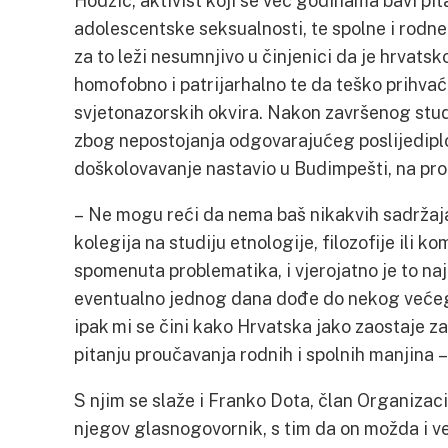
Hodžić, aktivist koji se već godinama bavi pi
adolescentske seksualnosti, te spolne i rodn
za to leži nesumnjivo u činjenici da je hrvatsk
homofobno i patrijarhalno te da teško prihvać
svjetonazorskih okvira. Nakon završenog stud
zbog nepostojanja odgovarajućeg poslijedip
doškolovavanje nastavio u Budimpešti, na prog
– Ne mogu reći da nema baš nikakvih sadržaja, 
kolegija na studiju etnologije, filozofije ili 
spomenuta problematika, i vjerojatno je to naj
eventualno jednog dana dođe do nekog većeg 
ipak mi se čini kako Hrvatska jako zaostaje 
pitanju proučavanja rodnih i spolnih manjina 
S njim se slaže i Franko Dota, član Organiza
njegov glasnogovornik, s tim da on možda i već