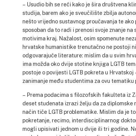
– Usudio bih se reći kako je šira društvena k
studija, barem ako je sveučilište zbilja auton
nešto vrijedno sustavnog proučavanja te ako p
sposoban da to radi i prenosi svoje znanje na s
motivima kraj. Nažalost, osim spomenute neza
hrvatske humanistike trenutačno ne postoji ni
odgovarajuće literature: mislim da u svim hr
ima možda oko dvije stotine knjiga LGTB tema
postoje o povijesti LGTB pokreta u Hrvatskoj –
zanimanje među studentima za ovu tematiku p
– Prema podacima s filozofskih fakulteta iz Z
deset studenata izrazi želju da za diplomske 
način tiče LGTB problematike. Mislim da je to
pokretanje, recimo, interdisciplinarnog doktor
mogli upisivati jednom u dvije ili tri godine. 