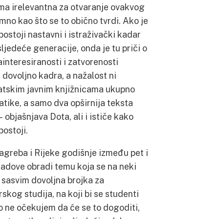
lima irelevantna za otvaranje ovakvog
omno kao što se to obično tvrdi. Ako je
ostoji nastavni i istraživački kadar
ljedeće generacije, onda je tu priči o
interesiranosti i zatvorenosti
 dovoljno kadra, a nažalost ni
vatskim javnim knjižnicama ukupno
tike, a samo dva opširnija teksta
 objašnjava Dota, ali i ističe kako
ostoji.
agreba i Rijeke godišnje između pet i
radove obradi temu koja se na neki
 sasvim dovoljna brojka za
skog studija, na koji bi se studenti
No ne očekujem da će se to dogoditi,