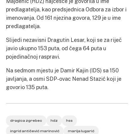
Majdenić (HDZ) najčešće je govorila u ime
predlagatelja, kao predsjednica Odbora za izbor i
imenovanja. Od 161 njezina govora, 129 je u ime
predlagatelja.
Slijedi nezavisni Dragutin Lesar, koji se za riječ
javio ukupno 153 puta, od čega 64 puta u
pojedinačnoj raspravi.
Na sedmom mjestu je Damir Kajin (IDS) sa 150
javljanja, a osmi SDP-ovac Nenad Stazić koji je
govorio 135 puta.
dragica zgrebec
hdz
hss
ingrid antičević marinović
marija lugarić