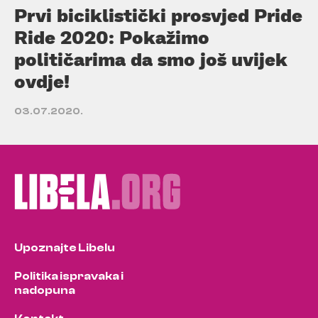
Prvi biciklistički prosvjed Pride
Ride 2020: Pokažimo
političarima da smo još uvijek
ovdje!
03.07.2020.
Upoznajte Libelu
Politika ispravaka i
nadopuna