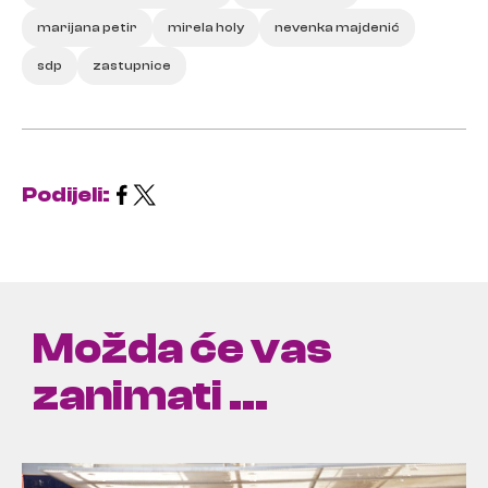
marijana petir
mirela holy
nevenka majdenić
sdp
zastupnice
Podijeli:
Možda će vas
zanimati ...