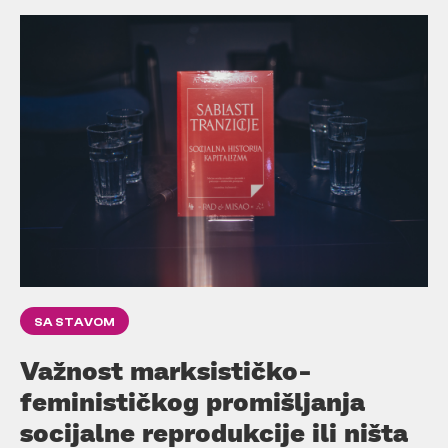
SA STAVOM
Važnost marksističko-
feminističkog promišljanja
socijalne reprodukcije ili ništa