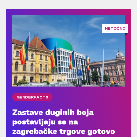
NETOČNO
GENDERFACTS
Zastave duginih boja
postavljaju se na
zagrebačke trgove gotovo