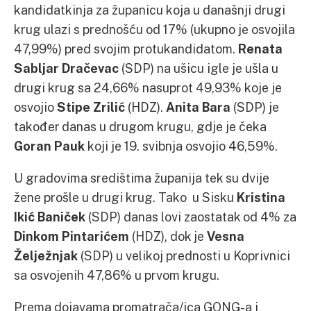
kandidatkinja za županicu koja u današnji drugi
krug ulazi s prednošću od 17% (ukupno je osvojila
47,99%) pred svojim protukandidatom.
Renata
Sabljar Dračevac
(SDP) na ušicu igle je ušla u
drugi krug sa 24,66% nasuprot 49,93% koje je
osvojio
Stipe Zrilić
(HDZ).
Anita Bara
(SDP) je
također danas u drugom krugu, gdje je čeka
Goran Pauk
koji je 19. svibnja osvojio 46,59%.
U gradovima središtima županija tek su dvije
žene prošle u drugi krug. Tako u Sisku
Kristina
Ikić Baniček
(SDP) danas lovi zaostatak od 4% za
Dinkom Pintarićem
(HDZ), dok je
Vesna
Želježnjak
(SDP) u velikoj prednosti u Koprivnici
sa osvojenih 47,86% u prvom krugu.
Prema dojavama promatrača/ica GONG-a i