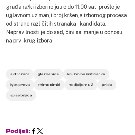
građana/ki izborno jutro do 11:00 sati prošlo je
uglavnom uz manji broj kršenja izbornog procesa
od strane različitih stranaka i kandidata.
Nepravilnosti je do sad, čini se, manje u odnosu
na prvi krug izbora
aktivizam
glazbenica
književna kritičarka
lgbt prava
mima simić
nedjeljom u 2
pride
spisateljica
Podijeli: