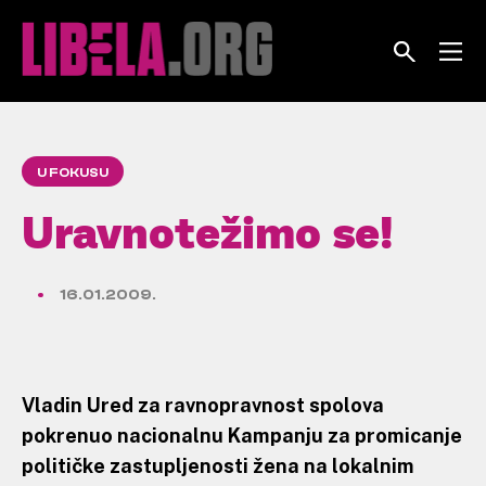
Skip
to
content
U FOKUSU
Uravnotežimo se!
16.01.2009.
Vladin Ured za ravnopravnost spolova
pokrenuo nacionalnu Kampanju za promicanje
političke zastupljenosti žena na lokalnim