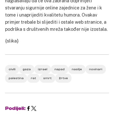
naglašavaju da će ova zabrana doprinijeti
stvaranju sigurnije online zajednice za žene i k
tome i unaprijediti kvalitetu humora. Ovakav
primjer trebale bi slijediti i ostale web stranice, a
podrška s društvenih mreža također nije izostala.
{slika}
civili
gaza
izrael
napad
nasilje
novinari
palestina
rat
smrt
žrtve
Podijeli: