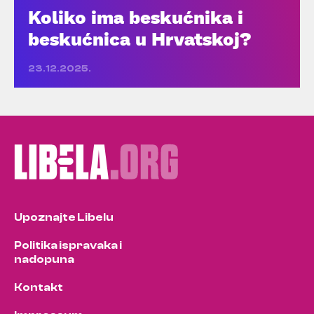
Koliko ima beskućnika i
beskućnica u Hrvatskoj?
23.12.2025.
Upoznajte Libelu
Politika ispravaka i
nadopuna
Kontakt