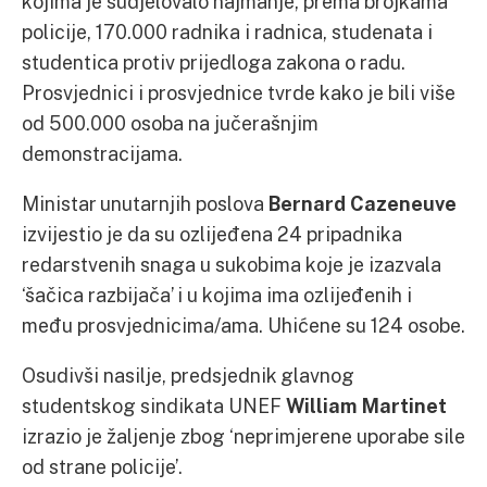
kojima je sudjelovalo najmanje, prema brojkama
policije, 170.000 radnika i radnica, studenata i
studentica protiv prijedloga zakona o radu.
Prosvjednici i prosvjednice tvrde kako je bili više
od 500.000 osoba na jučerašnjim
demonstracijama.
Ministar unutarnjih poslova
Bernard Cazeneuve
izvijestio je da su ozlijeđena 24 pripadnika
redarstvenih snaga u sukobima koje je izazvala
‘šačica razbijača’ i u kojima ima ozlijeđenih i
među prosvjednicima/ama. Uhićene su 124 osobe.
Osudivši nasilje, predsjednik glavnog
studentskog sindikata UNEF
William Martinet
izrazio je žaljenje zbog ‘neprimjerene uporabe sile
od strane policije’.