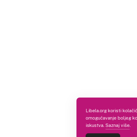
Libela.org koristi kolači
omogućavanje boljeg ko
iskustva.
Saznaj više
.