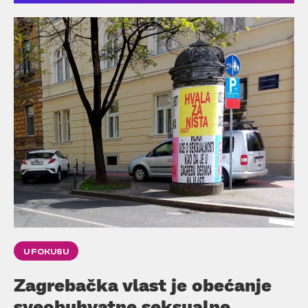
U FOKUSU
Zagrebačka vlast je obećanje
sveobuhvatne seksualne