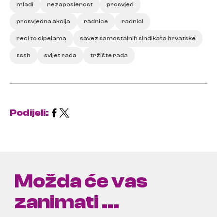
mladi
nezaposlenost
prosvjed
prosvjedna akcija
radnice
radnici
reci to cipelama
savez samostalnih sindikata hrvatske
sssh
svijet rada
tržište rada
Podijeli:
Možda će vas
zanimati ...