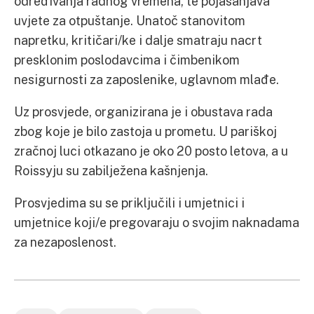
određivanja radnog vremena, te pojašanjava
uvjete za otpuštanje. Unatoč stanovitom
napretku, kritičari/ke i dalje smatraju nacrt
presklonim poslodavcima i čimbenikom
nesigurnosti za zaposlenike, uglavnom mlađe.
Uz prosvjede, organizirana je i obustava rada
zbog koje je bilo zastoja u prometu. U pariškoj
zračnoj luci otkazano je oko 20 posto letova, a u
Roissyju su zabilježena kašnjenja.
Prosvjedima su se priključili i umjetnici i
umjetnice koji/e pregovaraju o svojim naknadama
za nezaposlenost.