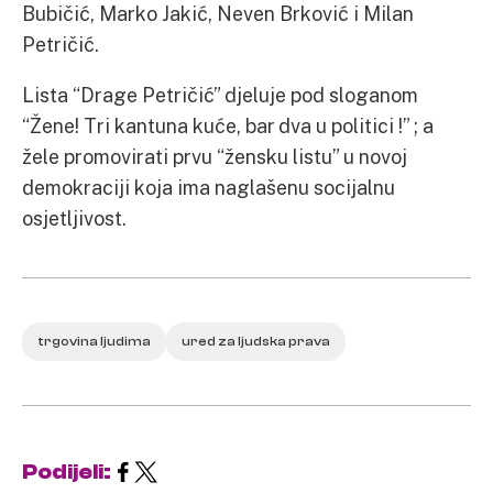
Bubičić, Marko Jakić, Neven Brković i Milan
Petričić.
Lista “Drage Petričić” djeluje pod sloganom
“Žene! Tri kantuna kuće, bar dva u politici !” ; a
žele promovirati prvu “žensku listu” u novoj
demokraciji koja ima naglašenu socijalnu
osjetljivost.
trgovina ljudima
ured za ljudska prava
Podijeli: