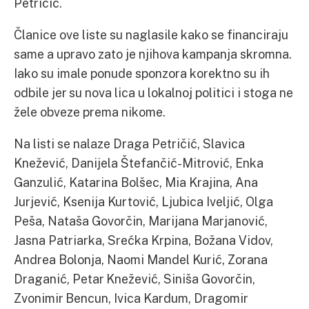
Petričić.
Članice ove liste su naglasile kako se financiraju
same a upravo zato je njihova kampanja skromna.
Iako su imale ponude sponzora korektno su ih
odbile jer su nova lica u lokalnoj politici i stoga ne
žele obveze prema nikome.
Na listi se nalaze Draga Petričić, Slavica
Knežević, Danijela Štefančić-Mitrović, Enka
Ganzulić, Katarina Bolšec, Mia Krajina, Ana
Jurjević, Ksenija Kurtović, Ljubica Iveljić, Olga
Peša, Nataša Govorčin, Marijana Marjanović,
Jasna Patriarka, Srećka Krpina, Božana Vidov,
Andrea Bolonja, Naomi Mandel Kurić, Zorana
Draganić, Petar Knežević, Siniša Govorčin,
Zvonimir Bencun, Ivica Kardum, Dragomir