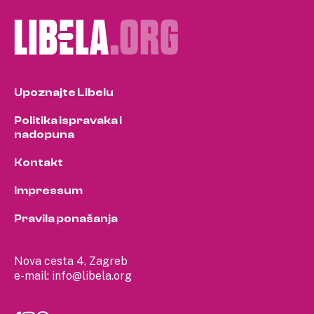
Upoznajte Libelu
Politika ispravaka i
nadopuna
Kontakt
Impressum
Pravila ponašanja
Nova cesta 4, Zagreb
e-mail:
info@libela.org