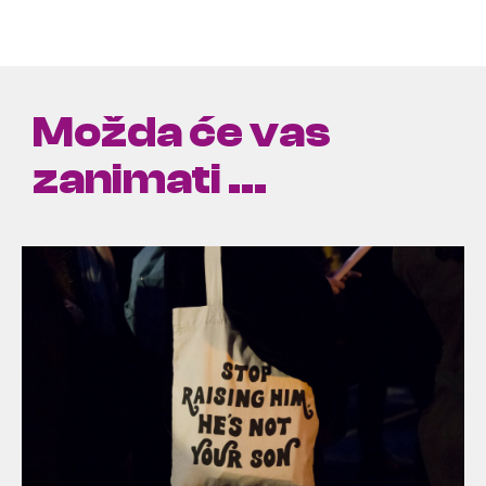
Možda će vas
zanimati ...