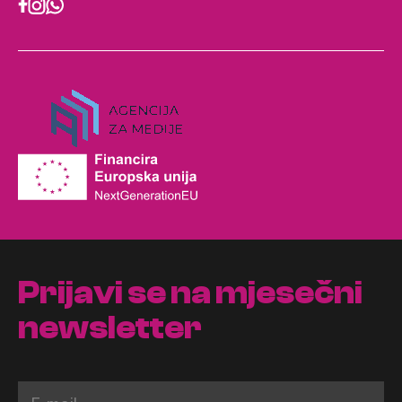
Prijavi se na mjesečni
newsletter