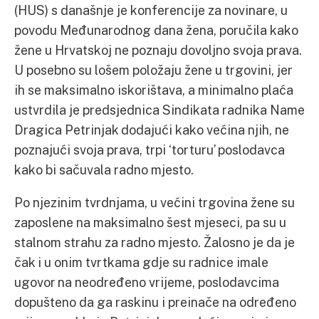
(HUS) s današnje je konferencije za novinare, u
povodu Međunarodnog dana žena, poručila kako
žene u Hrvatskoj ne poznaju dovoljno svoja prava.
U posebno su lošem položaju žene u trgovini, jer
ih se maksimalno iskorištava, a minimalno plaća
ustvrdila je predsjednica Sindikata radnika Name
Dragica Petrinjak dodajući kako većina njih, ne
poznajući svoja prava, trpi ‘torturu’ poslodavca
kako bi sačuvala radno mjesto.
Po njezinim tvrdnjama, u većini trgovina žene su
zaposlene na maksimalno šest mjeseci, pa su u
stalnom strahu za radno mjesto. Žalosno je da je
čak i u onim tvrtkama gdje su radnice imale
ugovor na neodređeno vrijeme, poslodavcima
dopušteno da ga raskinu i preinače na određeno