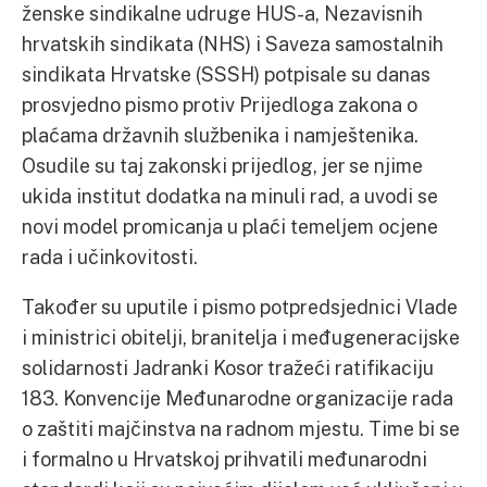
ženske sindikalne udruge HUS-a, Nezavisnih
hrvatskih sindikata (NHS) i Saveza samostalnih
sindikata Hrvatske (SSSH) potpisale su danas
prosvjedno pismo protiv Prijedloga zakona o
plaćama državnih službenika i namještenika.
Osudile su taj zakonski prijedlog, jer se njime
ukida institut dodatka na minuli rad, a uvodi se
novi model promicanja u plaći temeljem ocjene
rada i učinkovitosti.
Također su uputile i pismo potpredsjednici Vlade
i ministrici obitelji, branitelja i međugeneracijske
solidarnosti Jadranki Kosor tražeći ratifikaciju
183. Konvencije Međunarodne organizacije rada
o zaštiti majčinstva na radnom mjestu. Time bi se
i formalno u Hrvatskoj prihvatili međunarodni