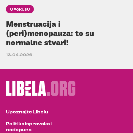
U FOKUSU
Menstruacija i
(peri)menopauza: to su
normalne stvari!
13.04.2026.
Upoznajte Libelu
Politika ispravaka i
nadopuna