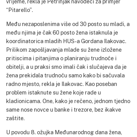
vrijeme, rekla je Petrinjak navodeći za primjer
“Pitarello”.
Među nezaposlenima više od 30 posto su mladi, a
među njima je čak 60 posto žena istaknula je
koordinatorica mladih HUS-a Gordana Ilakovac.
Prilikom zapošljavanja mlade su žene izložene
pritiscima i pitanjima o planiranju trudnoće i
obitelji, a u praksi smo imali čak i slučajeva da je
žena prekidala trudnoću samo kako bi sačuvala
radno mjesto, rekla je Ilakovac. Kao poseban
problem istaknute su žene koje rade u
kladionicama. One, kako je rečeno, jednom tjedno
same nose novce u banke i trezore, bez ikakve
zaštite.
U povodu 8. ožujka Međunarodnog dana žena,