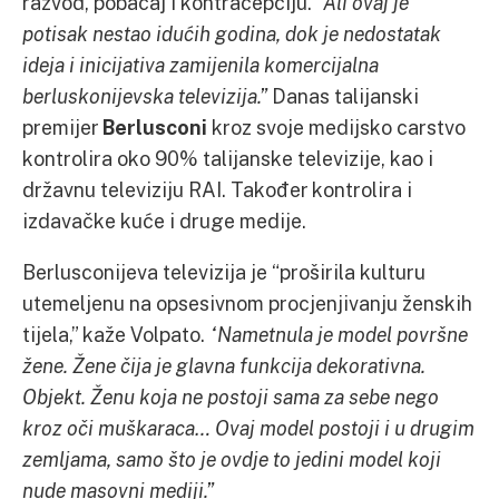
razvod, pobačaj i kontracepciju.
“Ali ovaj je
potisak nestao idućih godina, dok je nedostatak
ideja i inicijativa zamijenila komercijalna
berluskonijevska televizija.”
Danas talijanski
premijer
Berlusconi
kroz svoje medijsko carstvo
kontrolira oko 90% talijanske televizije, kao i
državnu televiziju RAI. Također kontrolira i
izdavačke kuće i druge medije.
Berlusconijeva televizija je “proširila kulturu
utemeljenu na opsesivnom procjenjivanju ženskih
tijela,” kaže Volpato.
“Nametnula je model površne
žene. Žene čija je glavna funkcija dekorativna.
Objekt. Ženu koja ne postoji sama za sebe nego
kroz oči muškaraca… Ovaj model postoji i u drugim
zemljama, samo što je ovdje to jedini model koji
nude masovni mediji.”