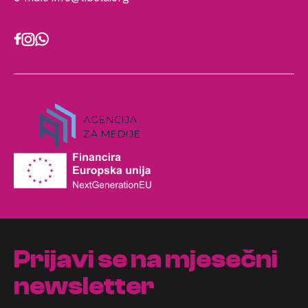
Prijavi se na mjesečni
newsletter