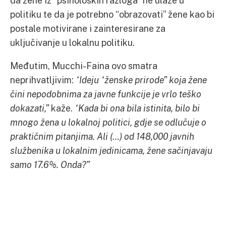
da žene iz “psiholoških razloga” ne ulaze u
politiku te da je potrebno “obrazovati” žene kao bi
postale motivirane i zainteresirane za
uključivanje u lokalnu politiku.
Međutim, Mucchi-Faina ovo smatra
neprihvatljivim:
“Ideju “ženske prirode” koja žene
čini nepodobnima za javne funkcije je vrlo teško
dokazati,”
kaže.
“Kada bi ona bila istinita, bilo bi
mnogo žena u lokalnoj politici, gdje se odlučuje o
praktičnim pitanjima. Ali (…) od 148,000 javnih
službenika u lokalnim jedinicama, žene sačinjavaju
samo 17.6%. Onda?”