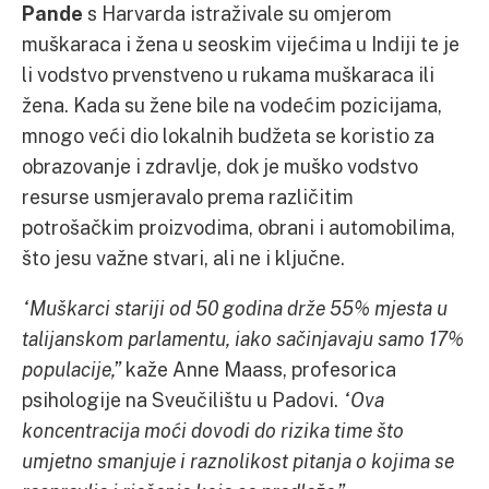
Pande
s Harvarda istraživale su omjerom
muškaraca i žena u seoskim vijećima u Indiji te je
li vodstvo prvenstveno u rukama muškaraca ili
žena. Kada su žene bile na vodećim pozicijama,
mnogo veći dio lokalnih budžeta se koristio za
obrazovanje i zdravlje, dok je muško vodstvo
resurse usmjeravalo prema različitim
potrošačkim proizvodima, obrani i automobilima,
što jesu važne stvari, ali ne i ključne.
“Muškarci stariji od 50 godina drže 55% mjesta u
talijanskom parlamentu, iako sačinjavaju samo 17%
populacije,”
kaže Anne Maass, profesorica
psihologije na Sveučilištu u Padovi.
“Ova
koncentracija moći dovodi do rizika time što
umjetno smanjuje i raznolikost pitanja o kojima se