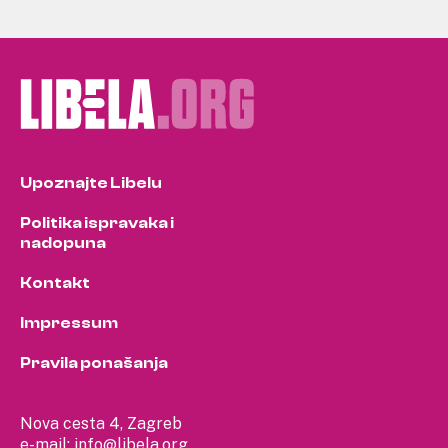
Upoznajte Libelu
Politika ispravaka i
nadopuna
Kontakt
Impressum
Pravila ponašanja
Nova cesta 4, Zagreb
e-mail:
info@libela.org