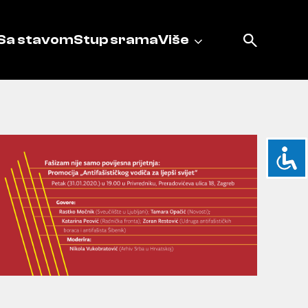
Sa stavom
Stup srama
Više