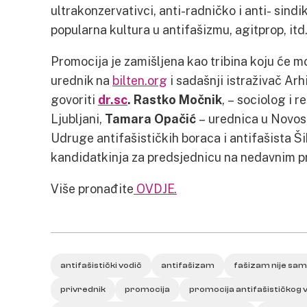
ultrakonzervativci, anti-radničko i anti- sind
popularna kultura u antifašizmu, agitprop, it
Promocija je zamišljena kao tribina koju će m
urednik na
bilten.org
i sadašnji istraživač Arh
govoriti
dr.sc
. Rastko Močnik
, – sociolog i 
Ljubljani,
Tamara Opačić
– urednica u Novos
Udruge antifašističkih boraca i antifašista Š
kandidatkinja za predsjednicu na nedavnim p
Više pronađite
OVDJE.
antifašistički vodič
antifašizam
fašizam nije sam
privrednik
promocija
promocija antifašističkog vo