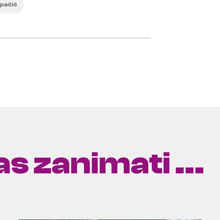
pačić
s zanimati ...