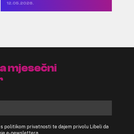
12.05.2026.
na mjesečni
r
 politikom privatnosti te dajem privolu Libeli da
anje e-newslettera