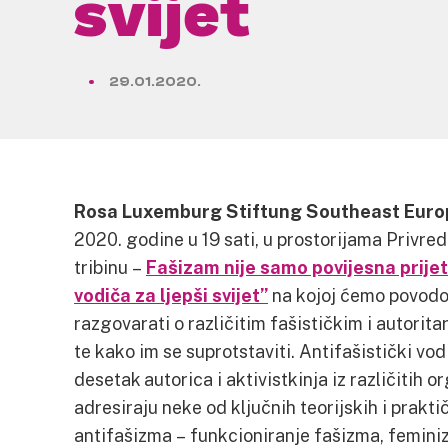
svijet
29.01.2020.
Rosa Luxemburg Stiftung Southeast Euro
2020. godine u 19 sati, u prostorijama Privre
tribinu –
Fašizam nije samo povijesna prijet
vodiča za ljepši svijet”
na kojoj ćemo povodo
razgovarati o različitim fašističkim i autori
te kako im se suprotstaviti. Antifašistički vod
desetak autorica i aktivistkinja iz različitih 
adresiraju neke od ključnih teorijskih i prakt
antifašizma – funkcioniranje fašizma, femini