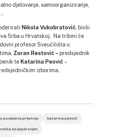
ikalno djelovanje, samoorganiziranje,
d…
oderirati
Nikola Vukobratović
, bivši
iva Srba u Hrvatskoj. Na tribini će
redovni profesor Sveučilišta u
tima,
Zoran Restović –
predsjednik
ibenik te
Katarina Peović
–
redsjedničkim izborima.
o povijesna prijetnja
katarina peović
diča za ljepši svijet