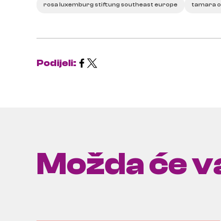
rosa luxemburg stiftung southeast europe
tamara o
Podijeli:
Možda će va