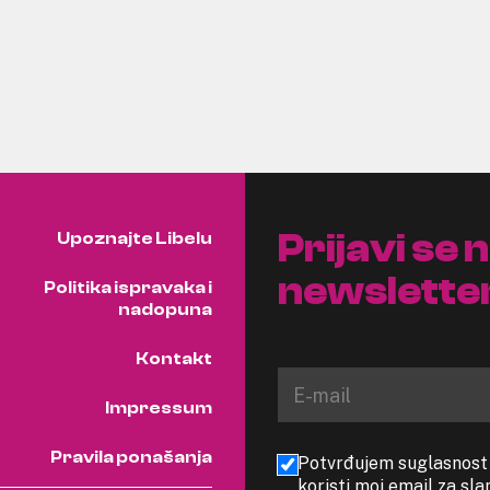
Prijavi se 
Upoznajte Libelu
newslette
Politika ispravaka i
nadopuna
Kontakt
Impressum
Pravila ponašanja
Potvrđujem suglasnost s
koristi moj email za sl