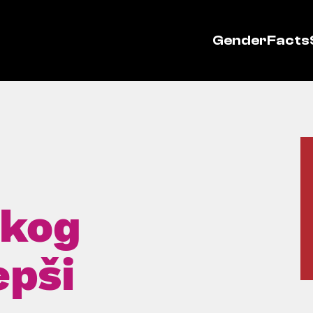
GenderFacts
čkog
epši