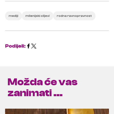
mediji
milenijski ciljevi
rodna ravnopravnost
Podijeli:
Možda će vas
zanimati ...