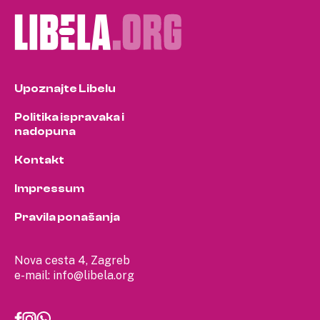
Upoznajte Libelu
Politika ispravaka i
nadopuna
Kontakt
Impressum
Pravila ponašanja
Nova cesta 4, Zagreb
e-mail:
info@libela.org