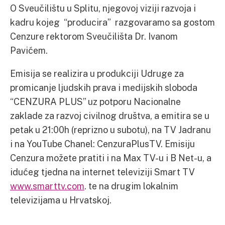
O Sveučilištu u Splitu, njegovoj viziji razvoja i
kadru kojeg “producira” razgovaramo sa gostom
Cenzure rektorom Sveučilišta Dr. Ivanom
Pavićem.
Emisija se realizira u produkciji Udruge za
promicanje ljudskih prava i medijskih sloboda
“CENZURA PLUS” uz potporu Nacionalne
zaklade za razvoj civilnog društva, a emitira se u
petak u 21:00h (reprizno u subotu), na TV Jadranu
i na YouTube Chanel: CenzuraPlusTV. Emisiju
Cenzura možete pratiti i na Max TV-u i B Net-u, a
idućeg tjedna na internet televiziji Smart TV
www.smarttv.com
. te na drugim lokalnim
televizijama u Hrvatskoj.