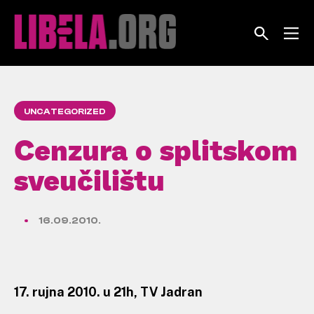
Skip
to
content
UNCATEGORIZED
Cenzura o splitskom
sveučilištu
16.09.2010.
17. rujna 2010. u 21h, TV Jadran