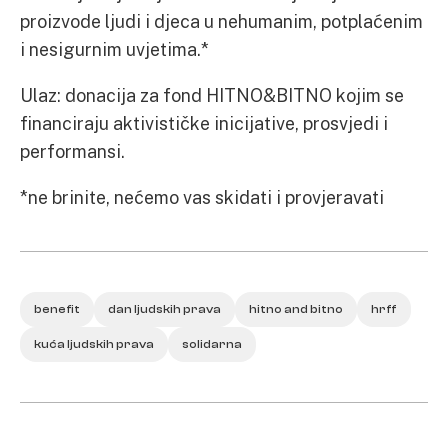
proizvode ljudi i djeca u nehumanim, potplaćenim
i nesigurnim uvjetima.*
Ulaz: donacija za fond HITNO&BITNO kojim se
financiraju aktivističke inicijative, prosvjedi i
performansi.
*ne brinite, nećemo vas skidati i provjeravati
benefit
dan ljudskih prava
hitno and bitno
hrff
kuća ljudskih prava
solidarna