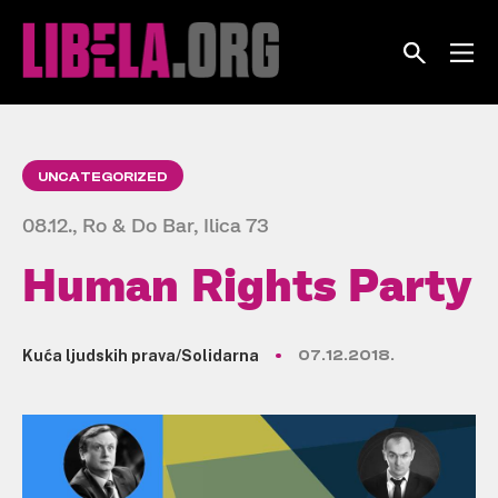
Skip
to
content
UNCATEGORIZED
08.12., Ro & Do Bar, Ilica 73
Human Rights Party
Kuća ljudskih prava/Solidarna
07.12.2018.