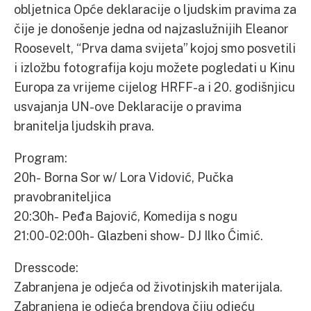
obljetnica Opće deklaracije o ljudskim pravima za
čije je donošenje jedna od najzaslužnijih Eleanor
Roosevelt, “Prva dama svijeta” kojoj smo posvetili
i izložbu fotografija koju možete pogledati u Kinu
Europa za vrijeme cijelog HRFF-a i 20. godišnjicu
usvajanja UN-ove Deklaracije o pravima
branitelja ljudskih prava.
Program:
20h- Borna Sor w/ Lora Vidović, Pučka
pravobraniteljica
20:30h- Peđa Bajović, Komedija s nogu
21:00-02:00h- Glazbeni show- DJ Ilko Ćimić.
Dresscode:
Zabranjena je odjeća od životinjskih materijala.
Zabranjena je odjeća brendova čiju odjeću