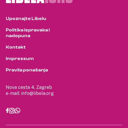
Upoznajte Libelu
Politika ispravaka i
nadopuna
Kontakt
Impressum
Pravila ponašanja
Nova cesta 4, Zagreb
e-mail:
info@libela.org