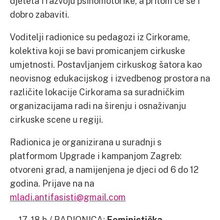
djeteta i razvoju psihomotorike, a pritom će se i
dobro zabaviti.
Voditelji radionice su pedagozi iz Cirkorame,
kolektiva koji se bavi promicanjem cirkuske
umjetnosti. Postavljanjem cirkuskog šatora kao
neovisnog edukacijskog i izvedbenog prostora na
različite lokacije Cirkorama sa suradničkim
organizacijama radi na širenju i osnaživanju
cirkuske scene u regiji.
Radionica je organizirana u suradnji s
platformom Upgrade i kampanjom Zagreb:
otvoreni grad, a namijenjena je djeci od 6 do 12
godina. Prijave na na
mladi.antifasisti@gmail.com
―17-18 h / RADIONICA:
Feministička