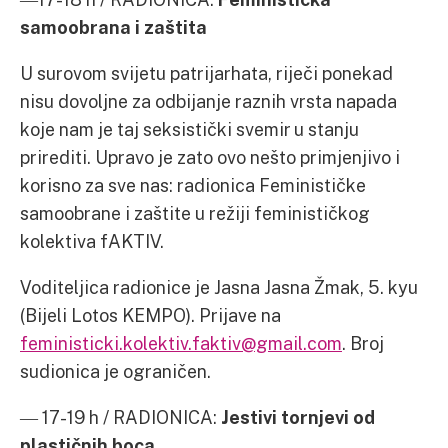
samoobrana i zaštita
U surovom svijetu patrijarhata, riječi ponekad
nisu dovoljne za odbijanje raznih vrsta napada
koje nam je taj seksistički svemir u stanju
prirediti. Upravo je zato ovo nešto primjenjivo i
korisno za sve nas: radionica Feminističke
samoobrane i zaštite u režiji feminističkog
kolektiva fAKTIV.
Voditeljica radionice je Jasna Jasna Žmak, 5. kyu
(Bijeli Lotos KEMPO). Prijave na
feministicki.kolektiv.faktiv@gmail.com
. Broj
sudionica je ograničen.
― 17-19 h / RADIONICA:
Jestivi tornjevi od
plastičnih boca