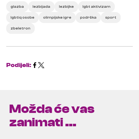
glazba
lezbijada
lezbijke
lgbt aktivizam
lgbtiq osobe
olimpijske igre
podrška
sport
zbeletron
Podijeli:
Možda će vas
zanimati ...