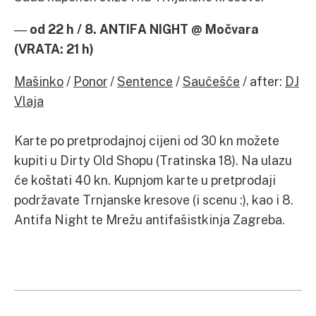
―
od 22 h / 8. ANTIFA NIGHT @ Močvara
(VRATA: 21 h)
Mašinko
/
Ponor
/
Sentence
/
Saućešće
/ after:
DJ
Vlaja
Karte po pretprodajnoj cijeni od 30 kn možete
kupiti u Dirty Old Shopu (Tratinska 18). Na ulazu
će koštati 40 kn. Kupnjom karte u pretprodaji
podržavate Trnjanske kresove (i scenu :), kao i 8.
Antifa Night te Mrežu antifašistkinja Zagreba.