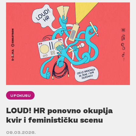
U FOKUSU
LOUD! HR ponovno okuplja
kvir i feminističku scenu
09.03.2026.