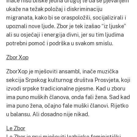
inače nisu bliske jedna drugoj te da se pjevanjem
ukaže na težak položaj i diskriminaciju
migranata, kako bi se oraspoložili, socijalizirali i
upoznali nove ljude. Zbor je tek izašao “iz ljuske”
ali su osjećaji i energija divni, jer su tim ljudima
potrebni pomoć i podrška u svakom smislu.
Zbor Xop
ZborXop je mješoviti ansambl, inače muzička
sekcija Srpskog kulturnog društva Prosvjeta, koji
izvodi srpske tradicionalne pjesme. Kad u zboru
ima puno muških članova, onda fali žena. Sad kad
ima puno žena, očajno fale muški članovi. Rijetko
u balansu. Ali dosadno nije nikad.
Le Zbor
Le Zbor je prvi mješoviti lezbijsko feministički