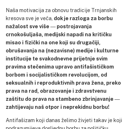
Naša motivacija za obnovu tradicije Trnjanskih
kresova sve je veća,
dok je razloga za borbu
nažalost sve više ― postrojavanja
crnokošuljaša, medijski napadi na kritičku
misao i fizički na one koji su drugačiji,
obrušavanja na (nezavisne) medije i kulturne
institucije te svakodnevne prijetnje svim
pravima stečenima upravo antifašističkom
borbom i socijalističkom revolucijom, od
seksualnih i reproduktivnih prava žena, preko
prava na rad, obrazovanje i zdravstvenu
zaštitu do prava na stambeno zbrinjavanje ―
zahtijevaju naš otpor i neprekidnu borbu!
Antifašizam koji danas želimo živjeti takav je koji
podrazumijeva dosljednu borbu za političku,