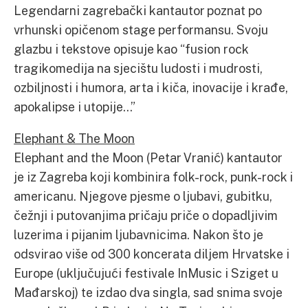
Legendarni zagrebački kantautor poznat po
vrhunski opičenom stage performansu. Svoju
glazbu i tekstove opisuje kao “fusion rock
tragikomedija na sjecištu ludosti i mudrosti,
ozbiljnosti i humora, arta i kiča, inovacije i krađe,
apokalipse i utopije…”
Elephant & The Moon
Elephant and the Moon (Petar Vranić) kantautor
je iz Zagreba koji kombinira folk-rock, punk-rock i
americanu. Njegove pjesme o ljubavi, gubitku,
čežnji i putovanjima pričaju priče o dopadljivim
luzerima i pijanim ljubavnicima. Nakon što je
odsvirao više od 300 koncerata diljem Hrvatske i
Europe (uključujući festivale InMusic i Sziget u
Mađarskoj) te izdao dva singla, sad snima svoje