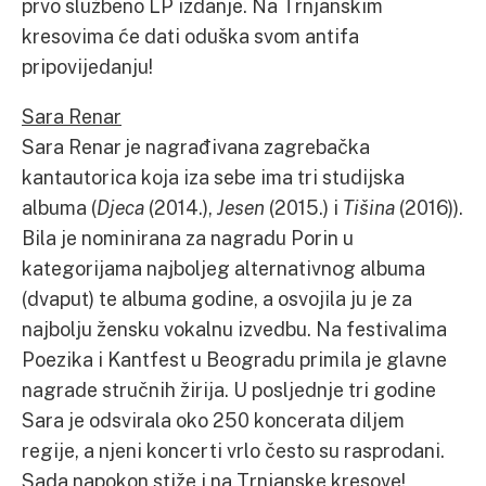
prvo službeno LP izdanje. Na Trnjanskim
kresovima će dati oduška svom antifa
pripovijedanju!
Sara Renar
Sara Renar je nagrađivana zagrebačka
kantautorica koja iza sebe ima tri studijska
albuma (
Djeca
(2014.),
Jesen
(2015.) i
Tišina
(2016)).
Bila je nominirana za nagradu Porin u
kategorijama najboljeg alternativnog albuma
(dvaput) te albuma godine, a osvojila ju je za
najbolju žensku vokalnu izvedbu. Na festivalima
Poezika i Kantfest u Beogradu primila je glavne
nagrade stručnih žirija. U posljednje tri godine
Sara je odsvirala oko 250 koncerata diljem
regije, a njeni koncerti vrlo često su rasprodani.
Sada napokon stiže i na Trnjanske kresove!