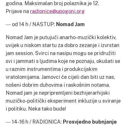
godina. Maksimalan broj polaznika je 12.
Prijave na
radionice@upogoni.org
― od 14 h / NASTUP:
Nomad Jam
Nomad Jam je putujući anarho-muzički kolektiv,
uvijek u niskom startu za dobro zezanje i izvrstan
jam session. Svirci na nasipu mogu se pridružiti
svi i jammati s ljudima koje ne poznaju, okušati se
u raznim instrumentima i produkcijskim
vratolomijama. Jamovci će cijeli dan biti uz nas,
nošeni dobrim duhovima i raskošnim notama.
Nomad jam je nepripremljeni bezhijerarhijski
muzičko-politički eksperiment inkluzije u sviranje
i politiku. Neka tako bude!
― 14-16 h / RADIONICA:
Prosvjedno bubnjanje