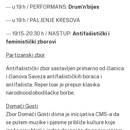
― u 19 h / PERFORMANS:
Drum’n’bijes
― u 19 h / PALJENJE KRESOVA
― 19:15-20:30 h / NASTUP:
Antifašistički i
feministički zborovi
Partizanski zbor
Antifašistički zbor sastavljen primarno od članica
i članova Saveza antifašističkih boraca i
antifašista. Repertoar je prepun klasika
narodnooslobodilačke borbe.
Domaći Gosti
Zbor Domaći Gosti divna je inicijativa CMS-a da
se putem muzike i pjesme približe kulture koje