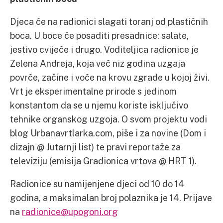
Djeca će na radionici slagati toranj od plastičnih
boca. U boce će posaditi presadnice: salate,
jestivo cvijeće i drugo. Voditeljica radionice je
Zelena Andreja, koja već niz godina uzgaja
povrće, začine i voće na krovu zgrade u kojoj živi.
Vrt je eksperimentalne prirode s jedinom
konstantom da se u njemu koriste isključivo
tehnike organskog uzgoja. O svom projektu vodi
blog Urbanavrtlarka.com, piše i za novine (Dom i
dizajn @ Jutarnji list) te pravi reportaže za
televiziju (emisija Gradionica vrtova @ HRT 1).
Radionice su namijenjene djeci od 10 do 14
godina, a maksimalan broj polaznika je 14. Prijave
na
radionice@upogoni.org