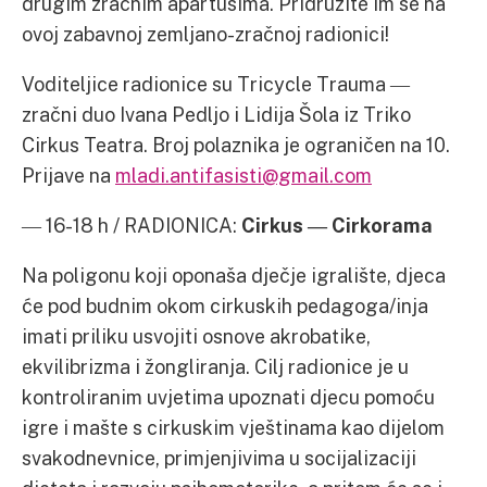
drugim zračnim apartusima. Pridružite im se na
ovoj zabavnoj zemljano-zračnoj radionici!
Voditeljice radionice su Tricycle Trauma ―
zračni duo Ivana Pedljo i Lidija Šola iz Triko
Cirkus Teatra. Broj polaznika je ograničen na 10.
Prijave na
mladi.antifasisti@gmail.com
― 16-18 h / RADIONICA:
Cirkus
― Cirkorama
Na poligonu koji oponaša dječje igralište, djeca
će pod budnim okom cirkuskih pedagoga/inja
imati priliku usvojiti osnove akrobatike,
ekvilibrizma i žongliranja. Cilj radionice je u
kontroliranim uvjetima upoznati djecu pomoću
igre i mašte s cirkuskim vještinama kao dijelom
svakodnevnice, primjenjivima u socijalizaciji