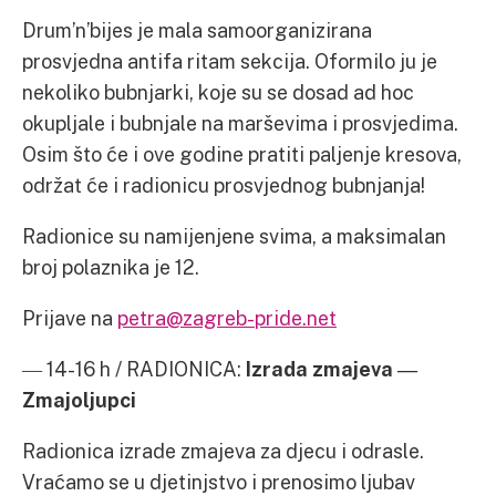
Drum’n’bijes je mala samoorganizirana
prosvjedna antifa ritam sekcija. Oformilo ju je
nekoliko bubnjarki, koje su se dosad ad hoc
okupljale i bubnjale na marševima i prosvjedima.
Osim što će i ove godine pratiti paljenje kresova,
održat će i radionicu prosvjednog bubnjanja!
Radionice su namijenjene svima, a maksimalan
broj polaznika je 12.
Prijave na
petra@zagreb-pride.net
― 14-16 h / RADIONICA:
Izrada zmajeva
―
Zmajoljupci
Radionica izrade zmajeva za djecu i odrasle.
Vraćamo se u djetinjstvo i prenosimo ljubav