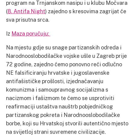
program na Trnjanskom nasipu i u klubu Močvara
(
8. Antifa Night
) zajedno s kresovima zagrijat će
sva prisutna srca.
Iz
Maza poručuju:
Na mjestu gdje su snage partizanskih odreda i
Narodnooslobodilačke vojske ušle u Zagreb prije
72 godine, zajedno ćemo ponovno reći odlučno
NE falsificiranju hrvatske i jugoslavenske
antifašističke prošlosti, izjednačavanju
komunizma i samoupravnog socijalizma s
nacizmom i fašizmom te ćemo se usprotiviti
reafirmaciji ustaštva nauštrb pobjedničkog
partizanskog pokreta i Narodnooslobodilačke
borbe, koji su Hrvatskoj stvorili autentično mjesto
na svijetloj strani suvremene civilizacije.