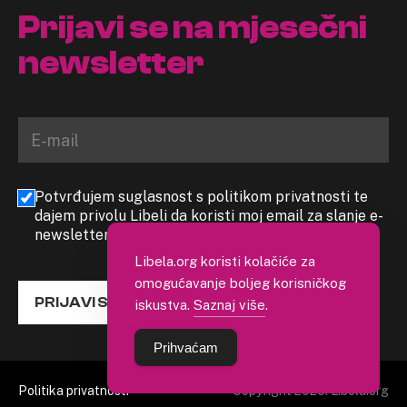
Prijavi se na mjesečni
newsletter
Potvrđujem suglasnost s politikom privatnosti te
dajem privolu Libeli da koristi moj email za slanje e-
newslettera
Libela.org koristi kolačiće za
omogućavanje boljeg korisničkog
PRIJAVI SE
iskustva.
Saznaj više
.
Prihvaćam
Politika privatnosti
Copyright 2026. Libela.org